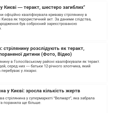
 у Києві — теракт, шестеро загиблих"
ни офіційно кваліфікувала криваву стрілянину в
 Києва як терористичний акт. За даними слідства,
народження був озброєний зареєстрованою
ю.
я: стрілянину розслідують як теракт,
пораненої дитини (Фото, Відео)
янину в Голосіївському районі кваліфікували як теракт.
ей, серед них — батьки 12-річного хлопчика, який
перебуває у лікарні.
на у Києві: зросла кількість жертв
ва стрілянина у супермаркеті “Велмарт”, яка забрала
та поранила ще більше.