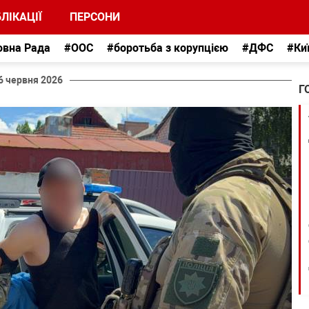
ЛІКАЦІЇ
ПЕРСОНИ
овна Рада
#ООС
#боротьба з корупцією
#ДФС
#Ки
6 червня 2026
Г