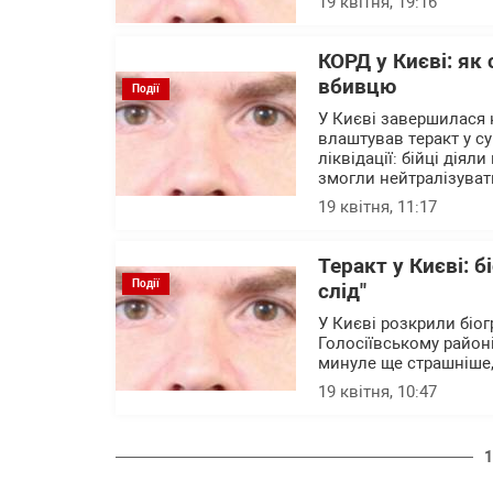
19 квітня, 19:16
КОРД у Києві: як
вбивцю
Події
У Києві завершилася 
влаштував теракт у с
ліквідації: бійці діял
змогли нейтралізуват
19 квітня, 11:17
Теракт у Києві: 
Події
слід"
У Києві розкрили біо
Голосіївському районі
минуле ще страшніше,
19 квітня, 10:47
1