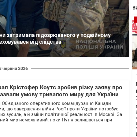
В
ни затримала підозрюваного у подвійному
еховувався від слідства
3 червня 2026
ал Крістофер Коутс зробив різку заяву про
 назвали умову тривалого миру для України
 Об’єднаного оперативного командування Канади
ив, що завершення війни Росії проти України потребує
 зусиль, а й зміни політичної реальності в Москві. За
ьний мир неможливий, поки Путін залишається при