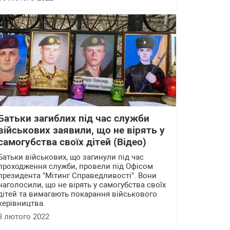
Батьки загиблих під час служби
військових заявили, що не вірять у
самогубства своїх дітей (Відео)
Батьки військових, що загинули під час
проходження служби, провели під Офісом
президента "Мітинг Справедливості". Вони
наголосили, що не вірять у самогубства своїх
дітей та вимагають покарання військового
керівництва.
3 лютого 2022