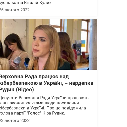
суспільства Віталій Кулик.
25 лютого 2022
Верховна Рада працює над
кібербезпекою в Україні, – нардепка
Рудик (Відео)
Депутати Верховної Ради України працюють
над законопроєктами щодо посилення
кібербезпеки в Україні. Про це повідомила
голова партії "Голос" Кіра Рудик.
23 лютого 2022