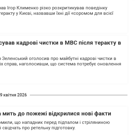
прав Ігор Клименко різко розкритикував поведінку
теракту у Києві, назвавши їхні дії «соромом для всієї
ував кадрові чистки в МВС після теракту в
Зеленський оголосив про майбутні кадрові чистки в
ніх справ, наголосивши, що система потребує оновлення
.
9 квітня 2026
за мить до пожежі відкрилися нові факти
мили, що нападник перед підпалом і стріляниною
кі свідчать про ретельну підготовку.