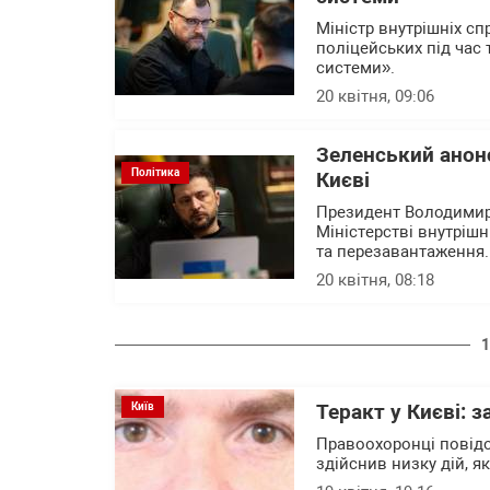
Міністр внутрішніх с
поліцейських під час 
системи».
20 квітня, 09:06
Зеленський анонс
Політика
Києві
Президент Володимир 
Міністерстві внутріш
та перезавантаження
20 квітня, 08:18
1
Київ
Теракт у Києві: 
Правоохоронці повідо
здійснив низку дій, я