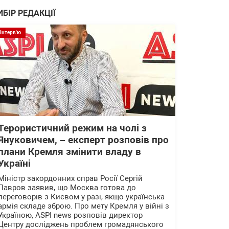
ИБІР РЕДАКЦІЇ
Інтерв'ю
Терористичний режим на чолі з
Януковичем, – експерт розповів про
плани Кремля змінити владу в
Україні
Міністр закордонних справ Росії Сергій
Лавров заявив, що Москва готова до
переговорів з Києвом у разі, якщо українська
армія складе зброю. Про мету Кремля у війні з
Україною, ASPI news розповів директор
Центру досліджень проблем громадянського