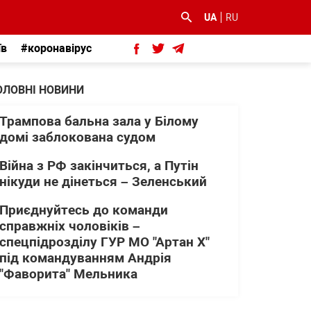
UA
RU
їв
#коронавірус
ОЛОВНІ НОВИНИ
Трампова бальна зала у Білому
домі заблокована судом
Війна з РФ закінчиться, а Путін
нікуди не дінеться – Зеленський
Приєднуйтесь до команди
справжніх чоловіків –
спецпідрозділу ГУР МО "Артан Х"
під командуванням Андрія
"Фаворита" Мельника