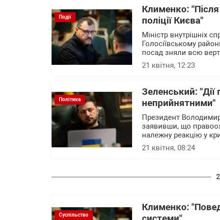
Клименко: "Після
Події
поліції Києва"
Міністр внутрішніх сп
Голосіївському районі
посад зняли всю верт
21 квітня, 12:23
Зеленський: "Дії 
Політика
неприйнятними"
Президент Володимир З
заявивши, що правоох
належну реакцію у к
21 квітня, 08:24
2
Клименко: "Повед
Суспільство
системи"