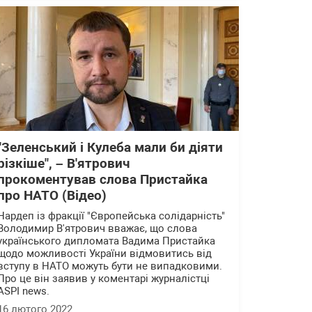
"Зеленський і Кулеба мали би діяти
різкіше", – В'ятрович
прокоментував слова Пристайка
про НАТО (Відео)
Нардеп із фракції "Європейська солідарність"
Володимир В'ятрович вважає, що слова
українського дипломата Вадима Пристайка
щодо можливості України відмовитись від
вступу в НАТО можуть бути не випадковими.
Про це він заявив у коментарі журналістці
ASPI news.
16 лютого 2022