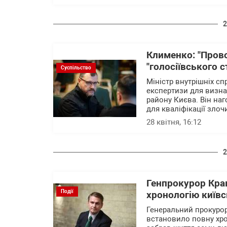
2
Клименко: "Пров
"голосіївського с
Суспільство
Міністр внутрішніх с
експертизи для визна
району Києва. Він на
для кваліфікації злоч
28 квітня, 16:12
2
Генпрокурор Крав
Події
хронологію київс
Генеральний прокурор
встановило повну хрон