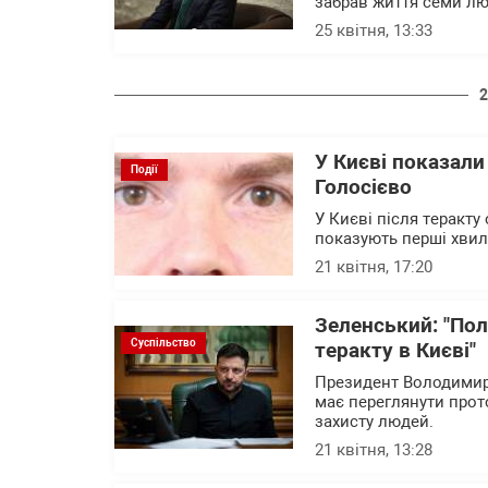
забрав життя семи л
25 квітня, 13:33
2
У Києві показали
Події
Голосієво
У Києві після теракту
показують перші хвил
21 квітня, 17:20
Зеленський: "Пол
Суспільство
теракту в Києві"
Президент Володимир 
має переглянути прот
захисту людей.
21 квітня, 13:28