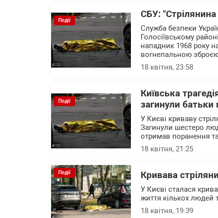
СБУ: "Стрілянина
Події
Служба безпеки Украї
Голосіївському районі
нападник 1968 року 
вогнепальною зброє
18 квітня, 23:58
Київська трагеді
Події
загинули батьки 
У Києві криваву стріл
Загинули шестеро люд
отримав поранення та 
18 квітня, 21:25
Події
Кривава стріляни
У Києві сталася крива
життя кількох людей 
18 квітня, 19:39