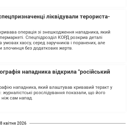
 спецпризначенці ліквідували терориста-
кривава операція зі знешкодження нападника, який
упермаркеті. Спецпідрозділ КОРД розкрив деталі
и в умовах хаосу, серед заручників і поранених, але
и злочинця без додаткових жертв.
біографія нападника відкрила "російський
графію нападника, який влаштував кривавий теракт у
: журналістські розслідування показали, що його
 ніж сам напад.
8 квітня 2026