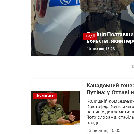
Поліція Полтавщи
Події
вбивстві, який пер
16 червня, 18:03
1
Канадський генер
Путіна: у Оттаві
Новини світу
Колишній командувач
Крістофер Коутс заяв
не лише дипломатичних
його словами, стабіл
владі.
13 червня, 16:05