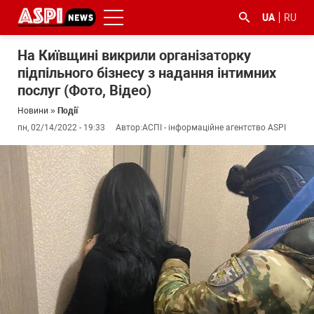
UA
RU
На Київщині викрили організаторку
підпільного бізнесу з надання інтимних
послуг (Фото, Відео)
Новини
»
Події
пн, 02/14/2022 - 19:33
Автор:
АСПІ - інформаційне агентство ASPI
#ООС
#боротьба
#ДФС
#Київ
#коронавірус
з
корупцією