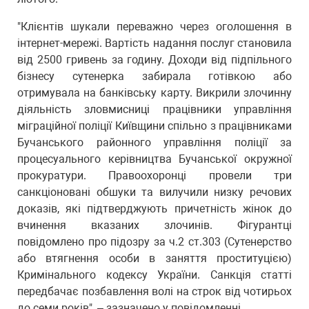
"Клієнтів шукали переважно через оголошення в
інтернет-мережі. Вартість надання послуг становила
від 2500 гривень за годину. Доходи від підпільного
бізнесу сутенерка забирала готівкою або
отримувала на банківську карту. Викрили злочинну
діяльність зловмисниці працівники управління
міграційної поліції Київщини спільно з працівниками
Бучанського районного управління поліції за
процесуального керівництва Бучанської окружної
прокуратури. Правоохоронці провели три
санкціоновані обшуки та вилучили низку речових
доказів, які підтверджують причетність жінок до
вчинення вказаних злочинів. Фігурантці
повідомлено про підозру за ч.2 ст.303 (Сутенерство
або втягнення особи в заняття проституцією)
Кримінального кодексу України. Санкція статті
передбачає позбавлення волі на строк від чотирьох
до семи років", – зазначено у повідомленні.