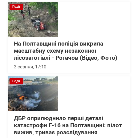
Події
На Полтавщині поліція викрила
масштабну схему незаконної
лісозаготівлі - Рогачов (Відео, Фото)
3 серпня, 17:10
Події
ДБР оприлюднило перші деталі
катастрофи F-16 на Полтавщині: пілот
вижив, триває розслідування