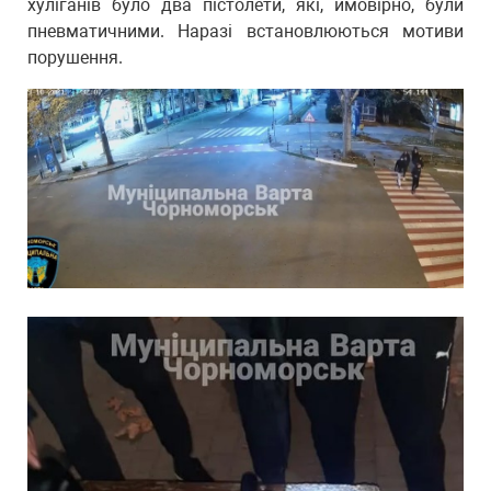
хуліганів було два пістолети, які, ймовірно, були
пневматичними. Наразі встановлюються мотиви
порушення.