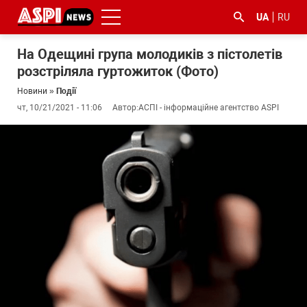
UA
RU
На Одещині група молодиків з пістолетів
розстріляла гуртожиток (Фото)
Новини
»
Події
чт, 10/21/2021 - 11:06
Автор:
АСПІ - інформаційне агентство ASPI
#ООС
#боротьба
#ДФС
#Київ
#коронавірус
з
корупцією