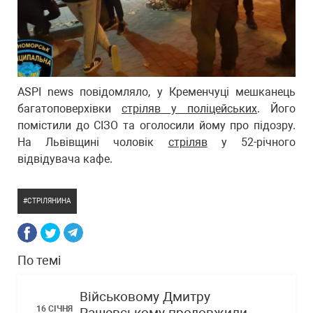
ASPI news повідомляло, у Кременчуці мешканець
багатоповерхівки
стріляв у поліцейських
. Його
помістили до СІЗО та оголосили йому про підозру.
На Львівщині чоловік
стріляв
у 52-річного
відвідувача кафе.
СТРІЛЯНИНА
По темі
Військовому Дмитру
16 СІЧНЯ