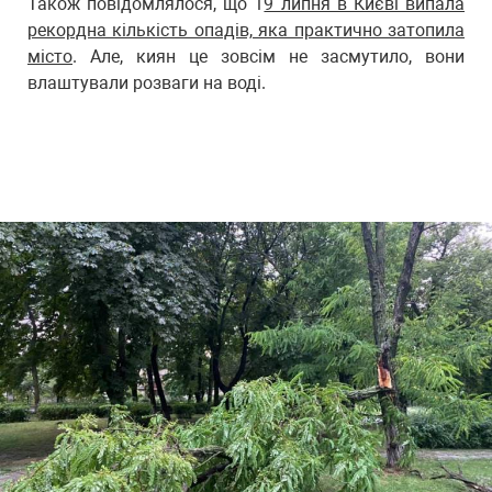
Також повідомлялося, що 1
9 липня в Києві випала
рекордна кількість опадів, яка практично затопила
місто
. Але, киян це зовсім не засмутило, вони
влаштували розваги на воді.