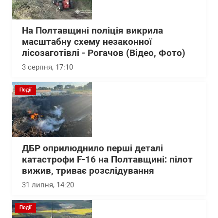
На Полтавщині поліція викрила
масштабну схему незаконної
лісозаготівлі - Рогачов (Відео, Фото)
3 серпня, 17:10
Події
ДБР оприлюднило перші деталі
катастрофи F-16 на Полтавщині: пілот
вижив, триває розслідування
31 липня, 14:20
Події