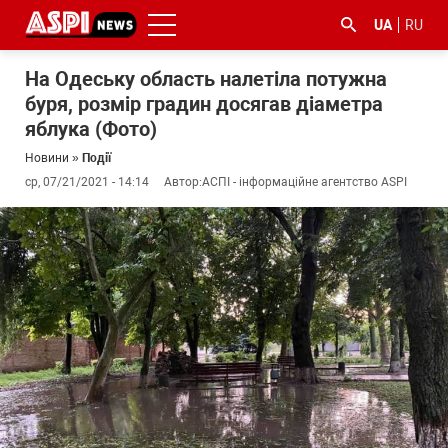
UA
RU
На Одеську область налетіла потужна
буря, розмір градин досягав діаметра
яблука (Фото)
Новини
»
Події
ср, 07/21/2021 - 14:14
Автор:
АСПІ - інформаційне агентство ASPI
#ООС
#боротьба
#ДФС
#Київ
#коронавірус
з
корупцією