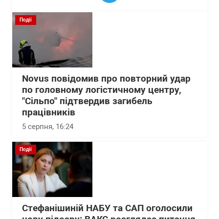
Події
Novus повідомив про повторний удар
по головному логістичному центру,
"Сільпо" підтвердив загибель
працівників
5 серпня, 16:24
Події
Стефанішиній НАБУ та САП оголосили