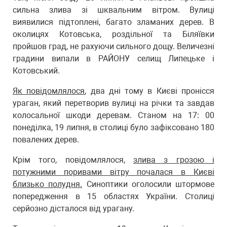
сильна злива зі шквальним вітром. Вулиці
виявилися підтоплені, багато зламаних дерев. В
околицях Котовська, роздільної та Біляївки
пройшов град, не рахуючи сильного дощу. Величезні
градини випали в РАЙОНУ селищ Липецьке і
Котовський.
Як повідомлялося
, два дні тому в Києві пронісся
ураган, який перетворив вулиці на річки та завдав
колосальної шкоди деревам. Станом на 17: 00
понеділка, 19 липня, в столиці було зафіксовано 180
повалених дерев.
Крім того, повідомлялося,
злива з грозою і
потужними поривами вітру почалася в Києві
близько полудня.
Синоптики оголосили штормове
попередження в 15 областях України. Столиці
серйозно дісталося від урагану.