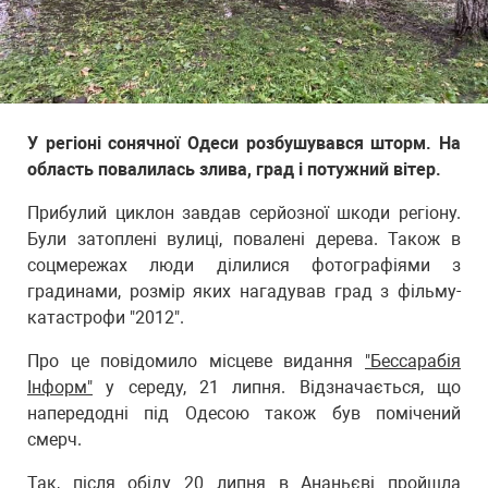
У регіоні сонячної Одеси розбушувався шторм. На
область повалилась злива, град і потужний вітер.
Прибулий циклон завдав серйозної шкоди регіону.
Були затоплені вулиці, повалені дерева. Також в
соцмережах люди ділилися фотографіями з
градинами, розмір яких нагадував град з фільму-
катастрофи "2012".
Про це повідомило місцеве видання
"Бессарабія
Інформ"
у середу, 21 липня. Відзначається, що
напередодні під Одесою також був помічений
смерч.
Так, після обіду 20 липня в Ананьєві пройшла