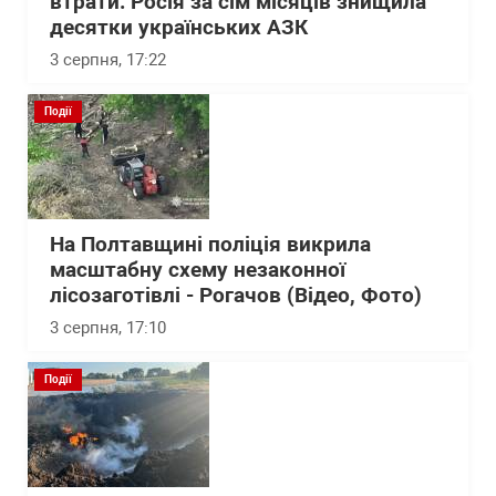
втрати: Росія за сім місяців знищила
десятки українських АЗК
3 серпня, 17:22
Події
На Полтавщині поліція викрила
масштабну схему незаконної
лісозаготівлі - Рогачов (Відео, Фото)
3 серпня, 17:10
Події