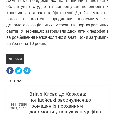
ASPI news повідомляло, на Вінниччині австрієць
облаштував студію
та запрошував неповнолітніх
хлопчиків та дівчат на "фотосесії". Дітей знімали на
відео, а контент продавали іноземцям за
допомогою соціальних мереж та порнографічних
сайтів. У Чернівцях
затримали двох літніх педофілів
за розбещення неповнолітніх дівчат. Вони загриміли
за ґрати на 10 років.
ПЕДОФІЛ
По темі
Втік з Києва до Харкова:
поліцейські звернулися до
14 ГРУДНЯ
громадян із проханням
2021, 13:10
допомогти у пошуках педофіла