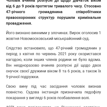
Чоловік вчиняв розпусні дії щодо дівчаток віком
від 6 до 9 років протягом тривалого часу. Стосовно
47-річного громадянина співробітники
правоохоронних структур порушили кримінальне
провадження.
Його визнано винними у злочинах. Вирок оголосив 1
жовтня Новомосковський міськрайонний суд.
Слідство встановило, що 47-річний громадянин у
період з квітня по червень 2021 року скористався
нагодою, коли інших членів родини не було вдома.
Він неодноразово вчиняв розпусні дії щодо двох
онучок своєї дружини віком 8 та 6 років, а також їх
9-річної подружки.
Свою вину під час засідання чоловік визнав
повністю. Судова інстанція призначила педофілу
покарання у вигляді 6 років позбавлення волі.