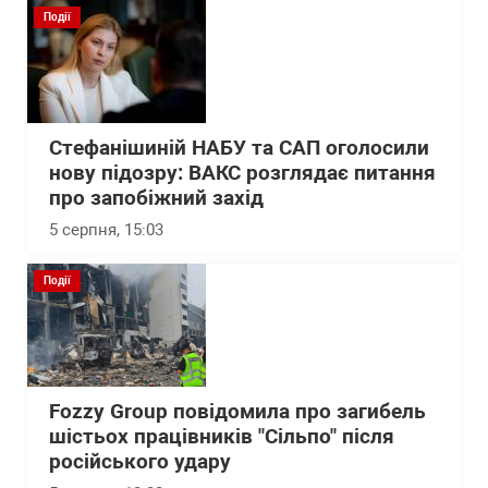
Події
Стефанішиній НАБУ та САП оголосили
нову підозру: ВАКС розглядає питання
про запобіжний захід
5 серпня, 15:03
Події
Fozzy Group повідомила про загибель
шістьох працівників "Сільпо" після
російського удару