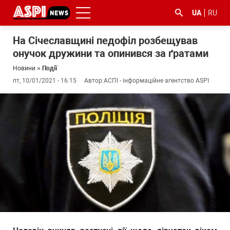
UA
RU
На Січеславщині педофіл розбещував
онучок дружини та опинився за ґратами
Новини
»
Події
пт, 10/01/2021 - 16:15
Автор:
АСПІ - інформаційне агентство ASPI
#ООС
#боротьба
#ДФС
#Київ
#коронавірус
з
корупцією