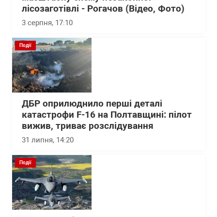
лісозаготівлі - Рогачов (Відео, Фото)
3 серпня, 17:10
Події
ДБР оприлюднило перші деталі
катастрофи F-16 на Полтавщині: пілот
вижив, триває розслідування
31 липня, 14:20
Події