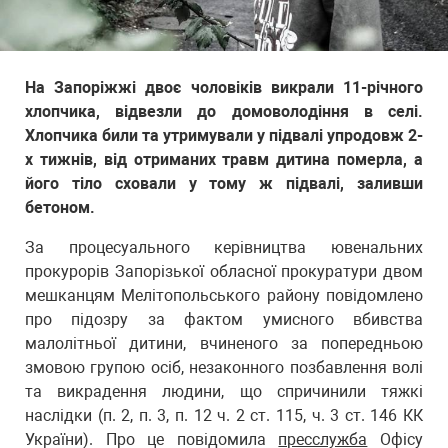
На Запоріжжі двоє чоловіків викрали 11-річного
хлопчика, відвезли до домоволодіння в селі.
Хлопчика били та утримували у підвалі упродовж 2-
х тижнів, від отриманих травм дитина померла, а
його тіло сховали у тому ж підвалі, заливши
бетоном.
За процесуального керівництва ювенальних
прокурорів Запорізької обласної прокуратури двом
мешканцям Мелітопольського району повідомлено
про підозру за фактом умисного вбивства
малолітньої дитини, вчиненого за попередньою
змовою групою осіб, незаконного позбавлення волі
та викрадення людини, що спричинили тяжкі
наслідки (п. 2, п. 3, п. 12 ч. 2 ст. 115, ч. 3 ст. 146 КК
України). Про це повідомила
пресслужба
Офісу