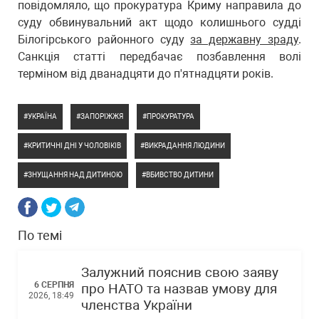
повідомляло, що прокуратура Криму направила до
суду обвинувальний акт щодо колишнього судді
Білогірського районного суду
за державну зраду
.
Санкція статті передбачає позбавлення волі
терміном від дванадцяти до п'ятнадцяти років.
УКРАЇНА
ЗАПОРІЖЖЯ
ПРОКУРАТУРА
КРИТИЧНІ ДНІ У ЧОЛОВІКІВ
ВИКРАДАННЯ ЛЮДИНИ
ЗНУЩАННЯ НАД ДИТИНОЮ
ВБИВСТВО ДИТИНИ
По темі
Залужний пояснив свою заяву
6 СЕРПНЯ
про НАТО та назвав умову для
2026, 18:49
членства України