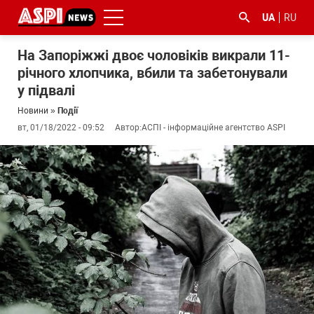
UA
RU
На Запоріжжі двоє чоловіків викрали 11-
річного хлопчика, вбили та забетонували
у підвалі
Новини
»
Події
вт, 01/18/2022 - 09:52
Автор:
АСПІ - інформаційне агентство ASPI
#ООС
#боротьба
#ДФС
#Київ
#коронавірус
з
корупцією