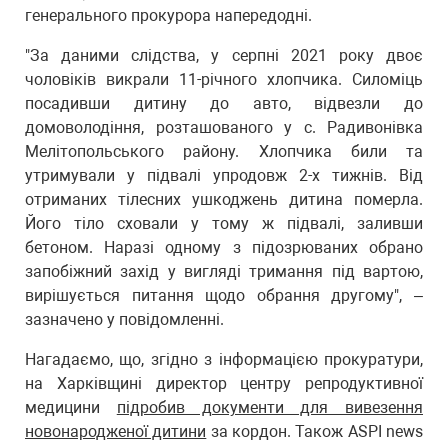
генерального прокурора напередодні.
"За даними слідства, у серпні 2021 року двоє
чоловіків викрали 11-річного хлопчика. Силоміць
посадивши дитину до авто, відвезли до
домоволодіння, розташованого у с. Радивонівка
Мелітопольського району. Хлопчика били та
утримували у підвалі упродовж 2-х тижнів. Від
отриманих тілесних ушкоджень дитина померла.
Його тіло сховали у тому ж підвалі, заливши
бетоном. Наразі одному з підозрюваних обрано
запобіжний захід у вигляді тримання під вартою,
вирішується питання щодо обрання другому", –
зазначено у повідомленні.
Нагадаємо, що, згідно з інформацією прокуратури,
на Харківщині директор центру репродуктивної
медицини
підробив документи для вивезення
новонародженої дитини
за кордон. Також ASPI news