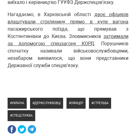
виїхало і керівництво ГУУФЗ Держспецзв'язку.
Нагадаємо, в Харківській області
двоє офіцерів
влаштували стрілянину прямо в купе вагона
пасажирського поїзда, що прямував з
Костянтинівки до Києва. Зловмисників
затримали
за допомогою спецзагону КОРД
. Порушників
спочатку називали військовослужбовцями,
незабаром виявилося, що вони представники
Державної служби спецзв'язку.
УКРАЇНА
ДЕРЖСЛУЖБОВЦІ
ОФИЦЕР
СТРЕЛЬБА
СПЕЦСЛУЖБА