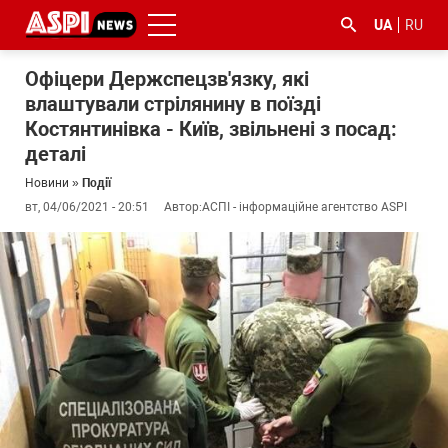
UA
RU
Офіцери Держспецзв'язку, які
влаштували стрілянину в поїзді
Костянтинівка - Київ, звільнені з посад:
деталі
Новини
»
Події
вт, 04/06/2021 - 20:51
Автор:
АСПІ - інформаційне агентство ASPI
#ООС
#боротьба
#ДФС
#Київ
#коронавірус
з
корупцією