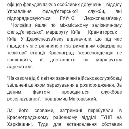
офіцер фельдзв'язку з особливих доручень 1 відділу
Управління фельд'єгерської служби, які
підпорядковуються ГУУФЗ Держспецзв'язку.
Чоловіки йшли по міжміському залізничному
фельд'єгерської маршруту Київ - Краматорськ -
Київ. У Держспецзв'язку відзначили, що під час
інциденту зі стріляниною і затриманням офіцерів на
території станції Красноград "кореспонденція не
зашкодить, її доставлять за маршрутом
адресатам".
"Наказом від 6 квітня зазначені військовослужбовці
звільнені шляхом зарахування в розпорядження. За
даним фактом проводиться службове
розслідування", - повідомив Маковський.
За його словами, затримані перебували в
Красноградському районному відділі ГУНП на
Харківщині. Туди для встановлення обставин