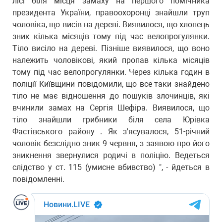
лісі біля місця замаху на першого помічника
президента України, правоохоронці знайшли труп
чоловіка, що висів на дереві. Виявилося, що хлопець
зник кілька місяців тому під час велопрогулянки.
Тіло висіло на дереві. Пізніше виявилося, що воно
належить чоловікові, який пропав кілька місяців
тому під час велопрогулянки. Через кілька годин в
поліції Київщини повідомили, що все-таки знайдено
тіло не має відношення до пошуків злочинців, які
вчинили замах на Сергія Шефіра. Виявилося, що
тіло знайшли грибники біля села Юрівка
Фастівського району . Як з'ясувалося, 51-річний
чоловік безслідно зник 9 червня, з заявою про його
зникнення звернулися родичі в поліцію. Ведеться
слідство у ст. 115 (умисне вбивство) ", - йдеться в
повідомленні.