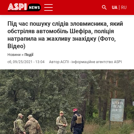
UA
RU
Під час пошуку слідів зловмисника, який
обстріляв автомобіль Шефіра, поліція
натрапила на жахливу знахідку (Фото,
Відео)
Новини
»
Події
сб, 09/25/2021 - 13:04
Автор:
АСПІ - інформаційне агентство ASPI
#ООС
#боротьба
#ДФС
#Київ
#коронавірус
з
корупцією