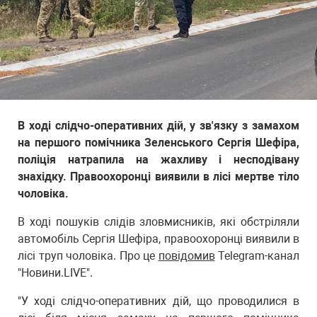
В ході слідчо-оперативних дій, у зв'язку з замахом
на першого помічника Зеленського Сергія Шефіра,
поліція натрапила на жахливу і несподівану
знахідку. Правоохоронці виявили в лісі мертве тіло
чоловіка.
В ході пошуків слідів зловмисників, які обстріляли
автомобіль Сергія Шефіра, правоохоронці виявили в
лісі труп чоловіка. Про це
повідомив
Telegram-канал
"Новини.LIVE".
"У ході слідчо-оперативних дій, що проводилися в