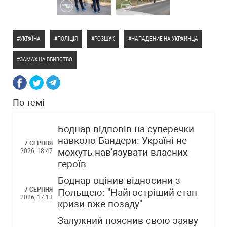
УКРАЇНА
ПОЛІЦІЯ
РОЗШУК
НАПАДЕНИЕ НА УКРАИНЦА
ЗАМАХ НА ВБИВСТВО
По темі
Боднар відповів на суперечки
навколо Бандери: Україні не
7 СЕРПНЯ
можуть нав'язувати власних
2026, 18:47
героїв
Боднар оцінив відносини з
7 СЕРПНЯ
Польщею: "Найгостріший етап
2026, 17:13
кризи вже позаду"
Залужний пояснив свою заяву