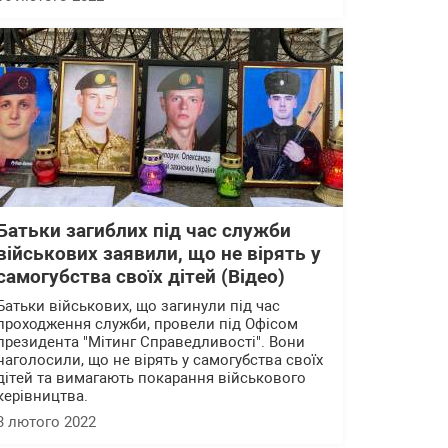
Батьки загиблих під час служби
військових заявили, що не вірять у
самогубства своїх дітей (Відео)
Батьки військових, що загинули під час
проходження служби, провели під Офісом
президента "Мітинг Справедливості". Вони
наголосили, що не вірять у самогубства своїх
дітей та вимагають покарання військового
керівництва.
3 лютого 2022