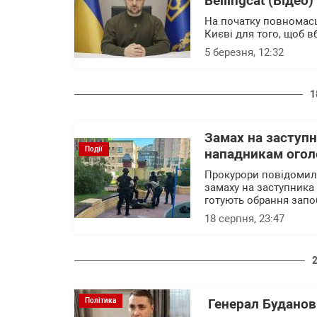
Bellingcat (Відео)
На початку повномасш
Києві для того, щоб 
5 березня, 12:32
1
Замах на заступ
Події
нападникам огол
Прокурори повідомили
замаху на заступника
готують обрання запо
18 серпня, 23:47
Політика
Генерал Буданов 