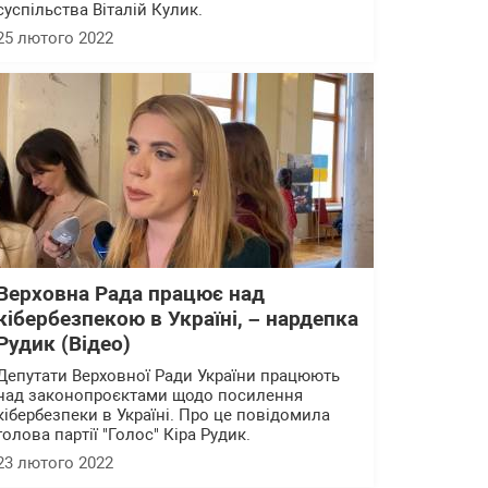
суспільства Віталій Кулик.
25 лютого 2022
Верховна Рада працює над
кібербезпекою в Україні, – нардепка
Рудик (Відео)
Депутати Верховної Ради України працюють
над законопроєктами щодо посилення
кібербезпеки в Україні. Про це повідомила
голова партії "Голос" Кіра Рудик.
23 лютого 2022