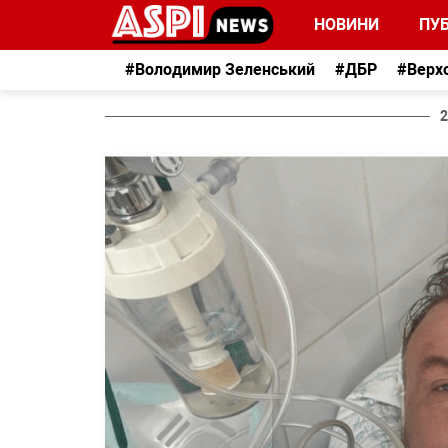
НОВИНИ
ПУБ
#Володимир Зеленський
#ДБР
#Верх
2