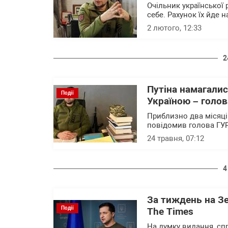
Очільник української
себе. Рахунок їх йде н
2 лютого, 12:33
2
Путіна намагалис
Події
Україною – голо
Приблизно два місяці
повідомив голова ГУ
24 травня, 07:12
4
За тиждень на Зе
Події
The Times
На думку видання, спр