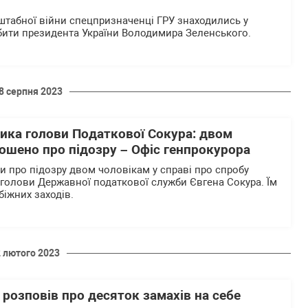
табної війни спецпризначенці ГРУ знаходились у
вбити президента України Володимира Зеленського.
8 серпня 2023
ника голови Податкової Сокура: двом
ошено про підозру – Офіс генпрокурора
 про підозру двом чоловікам у справі про спробу
 голови Державної податкової служби Євгена Сокура. Їм
біжних заходів.
2 лютого 2023
розповів про десяток замахів на себе