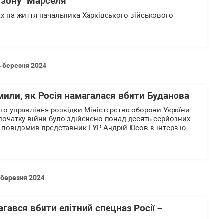
ізону "Марселя"
х на життя начальника Харківського військового
4 березня 2024
или, як Росія намагалася вбити Буданова
го управління розвідки Міністерства оборони України
початку війни було здійснено понад десять серйозних
е повідомив представник ГУР Андрій Юсов в інтерв'ю
 березня 2024
гався вбити елітний спецназ Росії –