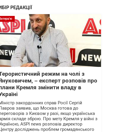
ИБІР РЕДАКЦІЇ
Інтерв'ю
Терористичний режим на чолі з
Януковичем, – експерт розповів про
плани Кремля змінити владу в
Україні
Міністр закордонних справ Росії Сергій
Лавров заявив, що Москва готова до
переговорів з Києвом у разі, якщо українська
армія складе зброю. Про мету Кремля у війні з
Україною, ASPI news розповів директор
Центру досліджень проблем громадянського