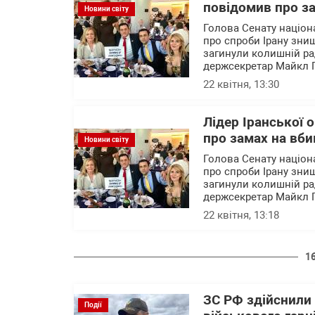
повідомив про з
Новини світу
Голова Сенату націон
про спроби Ірану знищ
загинули колишній ра
держсекретар Майкл 
22 квітня, 13:30
Лідер Іранської о
про замах на вб
Новини світу
Голова Сенату націон
про спроби Ірану знищ
загинули колишній ра
держсекретар Майкл 
22 квітня, 13:18
1
ЗС РФ здійснили
Події