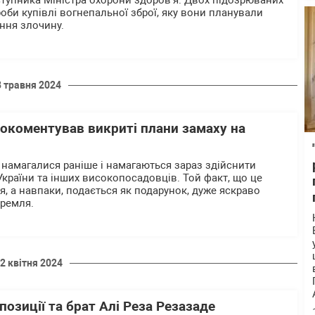
тупника Міністра охорони здоров’я. Двох підозрюваних
оби купівлі вогнепальної зброї, яку вони планували
ння злочину.
8 травня 2024
коментував викриті плани замаху на
 намагалися раніше і намагаються зараз здійснити
України та інших високопосадовців. Той факт, що це
я, а навпаки, подається як подарунок, дуже яскраво
Кремля.
2 квітня 2024
позиції та брат Алі Реза Резазаде