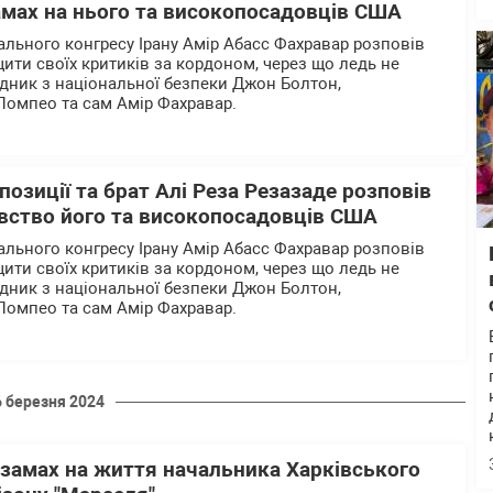
амах на нього та високопосадовців США
ального конгресу Ірану Амір Абасс Фахравар розповів
ити своїх критиків за кордоном, через що ледь не
дник з національної безпеки Джон Болтон,
Помпео та сам Амір Фахравар.
позиції та брат Алі Реза Резазаде розповів
ивство його та високопосадовців США
ального конгресу Ірану Амір Абасс Фахравар розповів
ити своїх критиків за кордоном, через що ледь не
дник з національної безпеки Джон Болтон,
Помпео та сам Амір Фахравар.
6 березня 2024
 замах на життя начальника Харківського