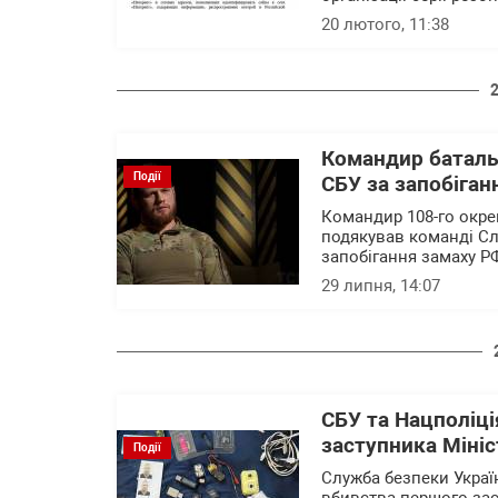
20 лютого, 11:38
Командир баталь
Події
СБУ за запобіган
Командир 108-го окре
подякував команді Сл
запобігання замаху РФ
29 липня, 14:07
СБУ та Нацполіці
заступника Міні
Події
Служба безпеки Украї