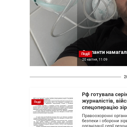
Окупанти намагали
Події
20 квітня, 11:09
2
Рф готувала сері
журналістів, вій
Події
спецоперацію зір
Правоохоронні органи
безпеки і оборони зі
організації серії резо