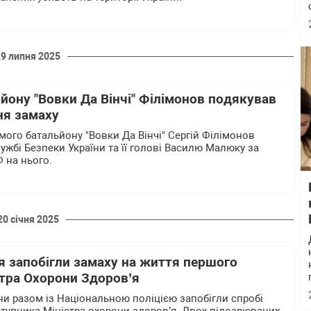
29 липня 2025
йону "Вовки Да Вінчі" Філімонов подякував
ня замаху
мого батальйону "Вовки Да Вінчі" Сергій Філімонов
ужбі Безпеки України та її голові Василю Малюку за
 на нього.
20 січня 2025
я запобігли замаху на життя першого
стра Охорони Здоров’я
ни разом із Національною поліцією запобігли спробі