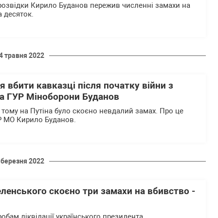
 розвідки Кирило Буданов пережив численні замахи на
а десяток.
4 травня 2022
я вбити кавказці після початку війни з
ва ГУР Міноборони Буданов
 тому на Путіна було скоєно невдалий замах. Про це
Р МО Кирило Буданов.
 березня 2022
ленського скоєно три замахи на вбивство -
обам ліквідації українського президента