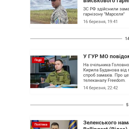
військового гарн
ЗС РФ здійснили зама
гарнізону "Марселя"
16 березня, 19:41
1
У ГУР МО повідом
Події
На очільника Головно
Кирила Буданова від 
спроб замахів. Про ц
телеканалу Freedom.
14 березня, 22:42
5
Зеленського нама
Політика