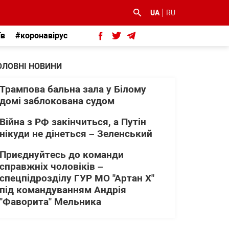
UA
RU
їв
#коронавірус
ОЛОВНІ НОВИНИ
Трампова бальна зала у Білому
домі заблокована судом
Війна з РФ закінчиться, а Путін
нікуди не дінеться – Зеленський
Приєднуйтесь до команди
справжніх чоловіків –
спецпідрозділу ГУР МО "Артан Х"
під командуванням Андрія
"Фаворита" Мельника