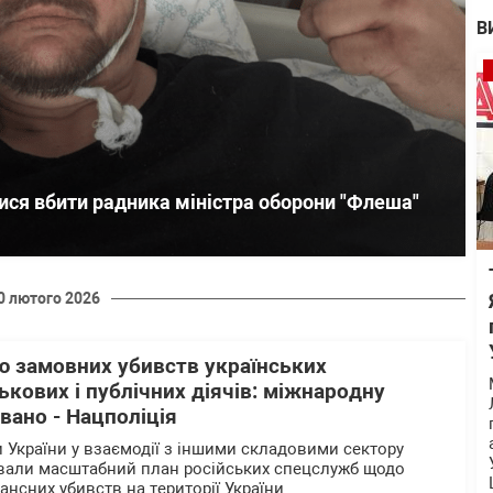
В
ся вбити радника міністра оборони "Флеша"
0 лютого 2026
ю замовних убивств українських
ськових і публічних діячів: міжнародну
вано - Нацполіція
 України у взаємодії з іншими складовими сектору
рвали масштабний план російських спецслужб щодо
нансних убивств на території України.