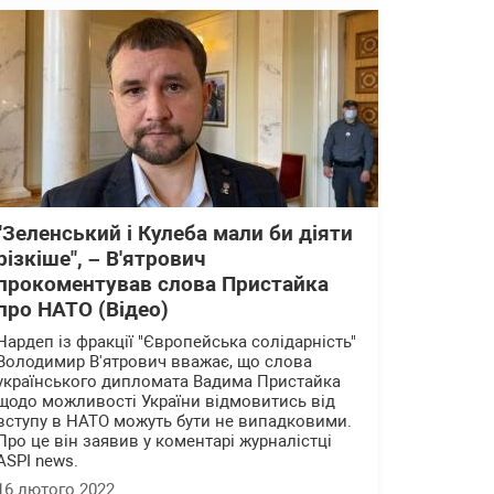
"Зеленський і Кулеба мали би діяти
різкіше", – В'ятрович
прокоментував слова Пристайка
про НАТО (Відео)
Нардеп із фракції "Європейська солідарність"
Володимир В'ятрович вважає, що слова
українського дипломата Вадима Пристайка
щодо можливості України відмовитись від
вступу в НАТО можуть бути не випадковими.
Про це він заявив у коментарі журналістці
ASPI news.
16 лютого 2022