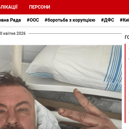
ЛІКАЦІЇ
ПЕРСОНИ
овна Рада
#ООС
#боротьба з корупцією
#ДФС
#Ки
0 квітня 2026
Г