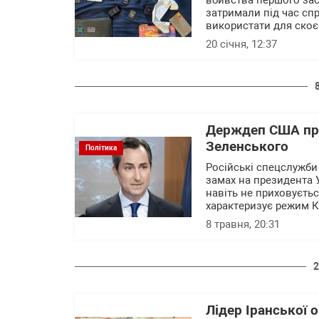
вбивства першого зас
затримали під час спр
використати для скоє
20 січня, 12:37
Держдеп США про
Зеленського
Політика
Російські спецслужби
замах на президента 
навіть не приховуєтьс
характеризує режим 
8 травня, 20:31
2
Лідер Іранської о