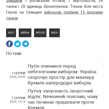
знищили
7 російських літаків, 7 вертольотів, 24
танки і 20 одиниць бронетехніки. Тільки біля міста
Глухів на Сумщині
військові підбили 15 ворожих
танків
.
ЗСУ
ВІЙНА
РОСІЯ
МОУ
По темі
Путін опинився перед
небезпечним вибором: Україна
7 СЕРПНЯ
скорочує простір для маневру
2026, 20:09
Кремля напередодні виборів
Путіну запускають зворотний
відлік: Newsweek пояснив, чому
7 СЕРПНЯ
час починає працювати проти
2026, 19:14
Кремля