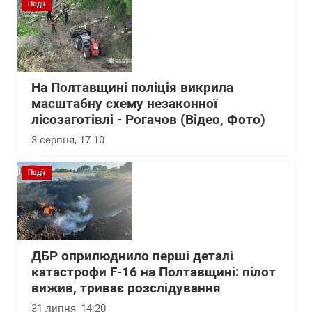
Події
На Полтавщині поліція викрила
масштабну схему незаконної
лісозаготівлі - Рогачов (Відео, Фото)
3 серпня, 17:10
Події
ДБР оприлюднило перші деталі
катастрофи F-16 на Полтавщині: пілот
вижив, триває розслідування
31 липня, 14:20