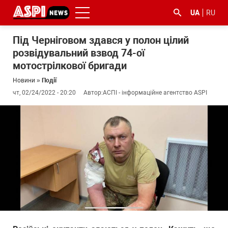
UA
RU
Під Черніговом здався у полон цілий
розвідувальний взвод 74-ої
мотострілкової бригади
Новини
»
Події
чт, 02/24/2022 - 20:20
Автор:
АСПІ - інформаційне агентство ASPI
#ООС
#боротьба
#ДФС
#Київ
#коронавірус
з
корупцією