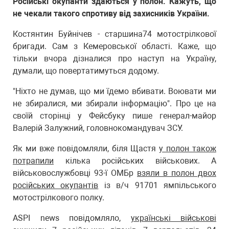
Російські окупанти здаються у полон. Кажуть, що
не чекали такого спротиву від захисників України.
Костянтин Буйнічев - старшина74 мотострілкової
бригади. Сам з Кемеровської області. Каже, що
тільки вчора дізналися про наступ на Україну,
думали, що повертатимуться додому.
"Ніхто не думав, що ми їдемо вбивати. Воювати ми
не збиралися, ми збирали інформацію". Про це на
своїй сторінці у Фейсбуку пише генерал-майор
Валерій Залужний, головнокомандувач ЗСУ.
Як ми вже повідомляли, біля Щастя
у полон також
потрапили
кілька російських військових. А
військовослужбовці 93-ї ОМБр
взяли в полон двох
російських окупантів
із в/ч 91701 ямпільського
мотострілкового полку.
ASPI news повідомляло,
українські військові