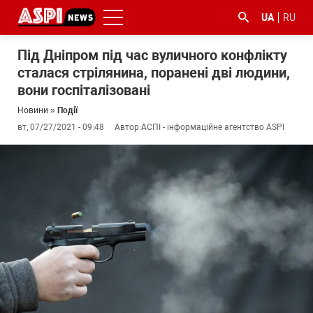
UA
RU
Під Дніпром під час вуличного конфлікту
сталася стрілянина, поранені дві людини,
вони госпіталізовані
Новини
»
Події
вт, 07/27/2021 - 09:48
Автор:
АСПІ - інформаційне агентство ASPI
#ООС
#боротьба
#ДФС
#Київ
#коронавірус
з
корупцією