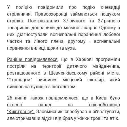
У поліцію повідомили про подію очевидці
стрілянини. Правоохоронці займаються пошуком
стрілка. Постраждалих 37-річного та 27-річного
товаришів доправили до міської лікарні. Одному з
них діагностували вогнепальні поранення лобової
частки та лівого плеча, другому - вогнепальні
поранення вилиці, щоки та вуха.
Раніше повідомлялося
, що в Харкові прогриміли
постріли на території дитячого майданчика,
розташованого в Шевченківському районі міста.
"Стрільцем" виявився місцевий школяр, який
вийшов на вулицю з пістолетом.
26 липня також повідомлялося, що
в Києві було
скоєно напад на співробітницю
"Київтрансу".
Зловмисник спробував її зґвалтувати,
але отримавши відсіч відібрав у жінки гроші та втік.