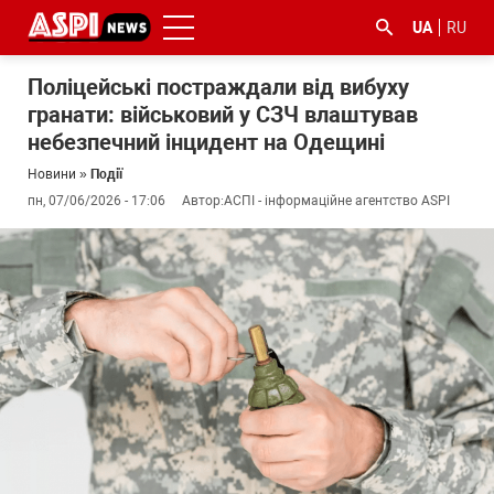
UA
RU
Поліцейські постраждали від вибуху
гранати: військовий у СЗЧ влаштував
небезпечний інцидент на Одещині
Новини
»
Події
пн, 07/06/2026 - 17:06
Автор:
АСПІ - інформаційне агентство ASPI
#ООС
#боротьба
#ДФС
#Київ
#коронавірус
з
корупцією