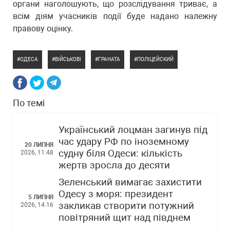
органи наголошують, що розслідування триває, а
всім діям учасників події буде надано належну
правову оцінку.
ОДЕСА
ВІЙСЬКОВІ
ГРАНАТА
ПОЛІЦЕЙСКИЙ
По темі
Український лоцман загинув під
час удару РФ по іноземному
20 ЛИПНЯ
судну біля Одеси: кількість
2026, 11:48
жертв зросла до десяти
Зеленський вимагає захистити
Одесу з моря: президент
5 ЛИПНЯ
закликав створити потужний
2026, 14:16
повітряний щит над півднем