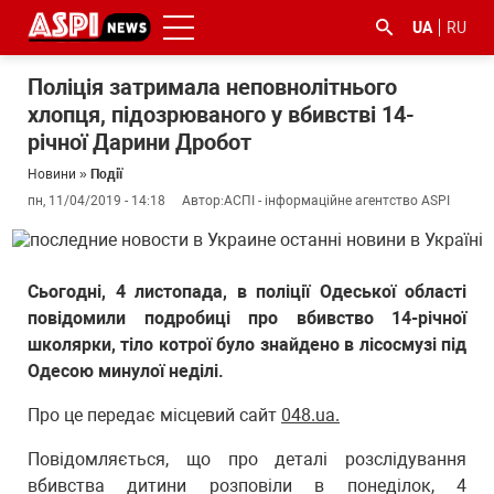
UA
RU
Поліція затримала неповнолітнього
хлопця, підозрюваного у вбивстві 14-
річної Дарини Дробот
Новини
»
Події
пн, 11/04/2019 - 14:18
Автор:
АСПІ - інформаційне агентство ASPI
#ООС
#боротьба
#ДФС
#Київ
#коронавірус
з
Сьогодні, 4 листопада, в поліції Одеської області
корупцією
повідомили подробиці про вбивство 14-річної
школярки, тіло котрої було знайдено в лісосмузі під
Одесою минулої неділі.
Про це передає місцевий сайт
048.ua.
Повідомляється, що про деталі розслідування
вбивства дитини розповіли в понеділок, 4