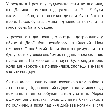
У результаті розтину судмедексперти встановили,
що Дарина померла від удушення. У неї були
зламані ребра, а в легенях дитини було багато
крові. Також була зламана під'язикова кістка, а на
голові було багато саден.
У результаті дій поліції, хлопець підозрюваний у
вбивстві Дар'ї був незабаром знайдений. Ним
виявився її знайомий. Коли його затримували, він
був у гостях у своїх знайомих і під впливом сильних
наркотиків. На його одязі і взутті були сліди крові.
Коли дія наркотиків припинилися, хлопець зізнався
у вбивстві Дар'ї.
Як виявилося, вони гуляли невеликою компанією в
лісопосадці. Підозрюваний і Дарина відлучилися від
компанії, і він спробував зґвалтувати її. Через
відмову він спочатку почав дівчинку бити руками
по обличчю, а після падіння добивав ногами. Після