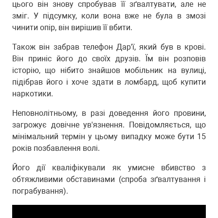
цього він знову спробував її зґвалтувати, але не
зміг. У підсумку, коли вона вже не була в змозі
чинити опір, він вирішив її вбити.
Також він забрав телефон Дар'ї, який був в крові.
Він приніс його до своїх друзів. Їм він розповів
історію, що нібито знайшов мобільник на вулиці,
підібрав його і хоче здати в ломбард, щоб купити
наркотики.
Неповнолітньому, в разі доведення його провини,
загрожує довічне ув'язнення. Повідомляється, що
мінімальний термін у цьому випадку може бути 15
років позбавлення волі.
Його дії кваліфікували як умисне вбивство з
обтяжливими обставинами (спроба зґвалтування і
пограбування).