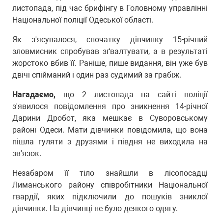
листопада, під час брифінгу в Головному управлінні
Національної поліції Одеської області.
Як з'ясувалося, спочатку дівчинку 15-річний
зловмисник спробував зґвалтувати, а в результаті
жорстоко вбив її. Раніше, пише видання, він уже був
двічі спійманий і один раз судимий за грабіж.
Нагадаємо,
що 2 листопада на сайті поліції
з'явилося повідомлення про зникнення 14-річної
Дарини Дробот, яка мешкає в Суворовському
районі Одеси. Мати дівчинки повідомила, що вона
пішла гуляти з друзями і півдня не виходила на
зв'язок.
Незабаром її тіло знайшли в лісопосадці
Лиманського району співробітники Національної
гвардії, яких підключили до пошуків зниклої
дівчинки. На дівчинці не було деякого одягу.