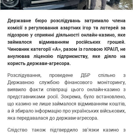
Державне бюро розслідувань затримало члена
комісії з регулювання азартних ігор та лотерей за
підозрою у сприянні діяльності онлайн-казино, яке
займалося відмиванням російських грошей.
Чиновник категорії «А», разом із головою КРАІЛ, не
анулював ліцензію підприємству, яке діяло на
користь держави-агресора.
Розслідування, проведене ДБР спільно з
Державною службою фінансового моніторингу,
виявило факти співпраці цього онлайн-казино з
представниками росії. Зокрема, було встановлено,
що казино не лише займалося відмиванням коштів,
а й збирало інформацію про українських військових,
яка передавалася до держави-агресора.
Слідство також підтвердило зв’язки казино з