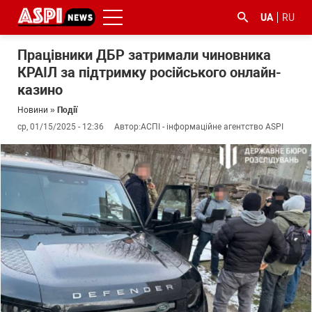
UA
RU
Працівники ДБР затримали чиновника
КРАІЛ за підтримку російського онлайн-
казино
Новини
»
Події
ср, 01/15/2025 - 12:36
Автор:
АСПІ - інформаційне агентство ASPI
#ООС
#боротьба
#ДФС
#Київ
#коронавірус
з
корупцією