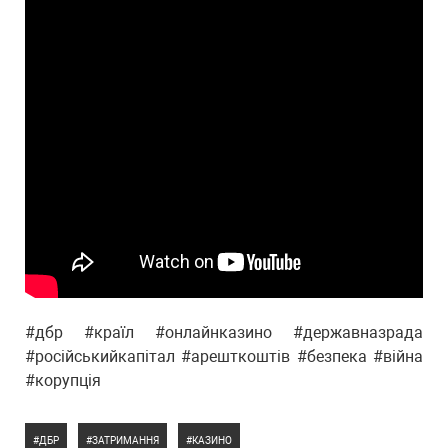
#дбр #країл #онлайнказино #державназрада
#російськийкапітал #арешткоштів #безпека #війна
#корупція
ДБР
ЗАТРИМАННЯ
КАЗИНО