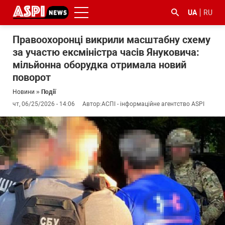
UA
RU
Правоохоронці викрили масштабну схему
за участю ексміністра часів Януковича:
мільйонна оборудка отримала новий
поворот
Новини
»
Події
чт, 06/25/2026 - 14:06
Автор:
АСПІ - інформаційне агентство ASPI
#ООС
#боротьба
#ДФС
#Київ
#коронавірус
з
корупцією