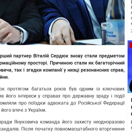
арший партнер Віталій Сердюк знову стали предметом
рмаційному просторі. Причиною стали як багаторічний
вича, так і згадки компанії у низці резонансних справ,
йни.
дюк протягом багатьох років був одним із ключових
в його інтереси у справах про державну зраду і події
домляли про поїздки адвоката до Російської Федерації
його втечі з України.
 зради Януковича команда його захисту неодноразово
скандалів. Після початку повномасштабного вторгнення