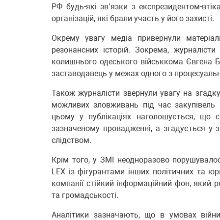
РФ будь-які зв’язки з експрезидентом-втік
організацій, які брали участь у його захисті.
Окрему увагу медіа привернули матеріа
резонансних історій. Зокрема, журналіст
колишнього одеського військкома Євгена Б
заставодавець у межах одного з процесуаль
Також журналісти звернули увагу на згадку
можливих зловживань під час закупівель 
цьому у публікаціях наголошується, що 
зазначеному провадженні, а згадується у з
слідством.
Крім того, у ЗМІ неодноразово порушувало
LEX із фігурантами інших політичних та юр
компанії стійкий інформаційний фон, який 
та громадськості.
Аналітики зазначають, що в умовах війн