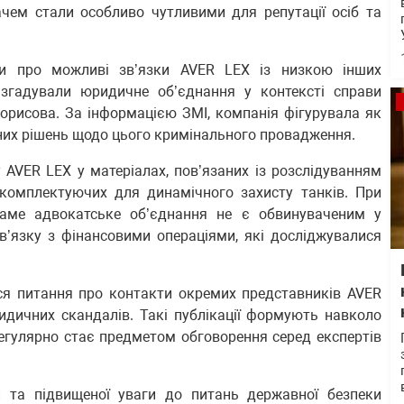
ачем стали особливо чутливими для репутації осіб та
ли про можливі зв’язки AVER LEX із низкою інших
и згадували юридичне об’єднання у контексті справи
орисова. За інформацією ЗМІ, компанія фігурувала як
них рішень щодо цього кримінального провадження.
 AVER LEX у матеріалах, пов’язаних із розслідуванням
комплектуючих для динамічного захисту танків. При
саме адвокатське об’єднання не є обвинуваченим у
в’язку з фінансовими операціями, які досліджувалися
ся питання про контакти окремих представників AVER
идичних скандалів. Такі публікації формують навколо
регулярно стає предметом обговорення серед експертів
и та підвищеної уваги до питань державної безпеки