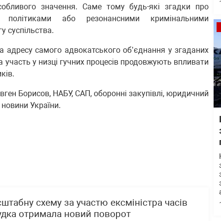
собливого значення. Саме тому будь-які згадки про
и політиками або резонансними кримінальними
у суспільства.
на адресу самого адвокатського об’єднання у згаданих
та участь у низці гучних процесів продовжують впливати
ків.
Євген Борисов, НАБУ, САП, оборонні закупівлі, юридичний
, новини України.
табну схему за участю ексміністра часів
удка отримала новий поворот