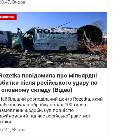
18:47
, Вчора
Політика
Rozetka повідомила про мільярдні
збитки після російського удару по
головному складу (Відео)
Найбільший розподільчий центр Rozetka, який
забезпечував обробку понад 100 тисяч
замовлень щодоби, був повністю
зруйнований під час російської ракетної
атаки.
17:41
, Вчора