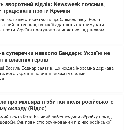
ь зворотний відлік: Newsweek пояснив,
є працювати проти Кремля
лі гостріше стикається з проблемою часу: Росія
ьковий потенціал, однак її здатність підтримувати
 проти України поступово опиняється під тиском.
на суперечки навколо Бандери: Україні не
ти власних героїв
щі Василь Боднар заявив, що жодна іноземна держава
и, кого українці повинні вважати своїми
ми.
ла про мільярдні збитки після російського
му складу (Відео)
чий центр Rozetka, який забезпечував обробку понад
щодоби, був повністю зруйнований під час російської