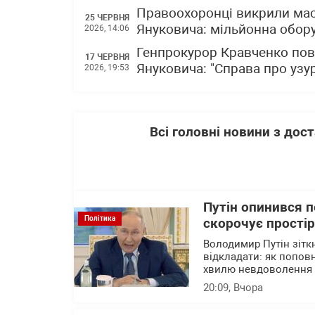
Правоохоронці викрили масш
25 ЧЕРВНЯ
Януковича: мільйонна обор
2026, 14:06
Генпрокурор Кравченко пов
17 ЧЕРВНЯ
Януковича: "Справа про узу
2026, 19:53
Всі головні новини з до
Путін опинився 
Політика
скорочує прості
Володимир Путін зітк
відкладати: як попов
хвилю невдоволення 
20:09
, Вчора