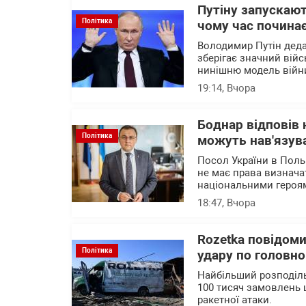
Путіну запускают
Політика
чому час почина
Володимир Путін деда
зберігає значний війс
нинішню модель війни
19:14
, Вчора
Боднар відповів 
Політика
можуть нав'язува
Посол України в Поль
не має права визначат
національними героя
18:47
, Вчора
Rozetka повідоми
Політика
удару по головно
Найбільший розподіль
100 тисяч замовлень 
ракетної атаки.