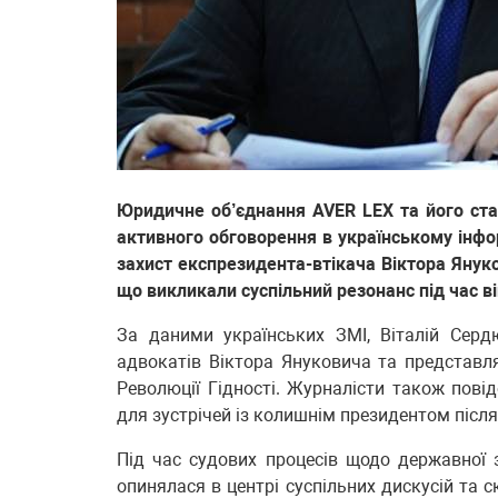
Юридичне об’єднання AVER LEX та його ст
активного обговорення в українському інфо
захист експрезидента-втікача Віктора Януко
що викликали суспільний резонанс під час ві
За даними українських ЗМІ, Віталій Сер
адвокатів Віктора Януковича та представля
Революції Гідності. Журналісти також пові
для зустрічей із колишнім президентом після 
Під час судових процесів щодо державної
опинялася в центрі суспільних дискусій та 