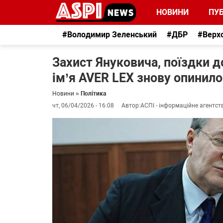
НОВИНИ
ПУБ
#Володимир Зеленський
#ДБР
#Верх
Захист Януковича, поїздки д
ім’я AVER LEX знову опинило
Новини
»
Політика
чт, 06/04/2026 - 16:08
Автор:
АСПІ - інформаційне агентст