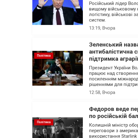
Російський лідер Вол
вищому військовому 
логістику, військові 
систем.
13:19
, Вчора
Зеленський назва
антибалістична с
Політика
підтримка аграрі
Президент України В
працює над створення
посиленням міжнародн
рішеннями для підтри
12:58
, Вчора
Федоров веде пер
по російській ба
Політика
Колишній міністр об
переговори з америк
використання Starlink