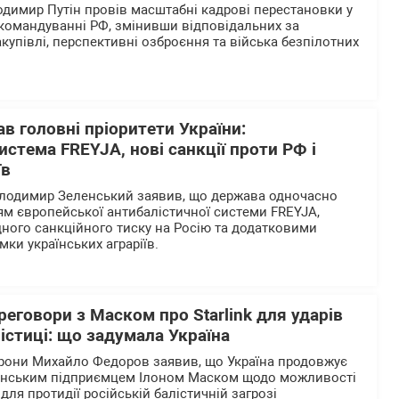
одимир Путін провів масштабні кадрові перестановки у
командуванні РФ, змінивши відповідальних за
закупівлі, перспективні озброєння та війська безпілотних
в головні пріоритети України:
истема FREYJA, нові санкції проти РФ і
їв
олодимир Зеленський заявив, що держава одночасно
м європейської антибалістичної системи FREYJA,
ого санкційного тиску на Росію та додатковими
мки українських аграріїв.
еговори з Маском про Starlink для ударів
лістиці: що задумала Україна
орони Михайло Федоров заявив, що Україна продовжує
анським підприємцем Ілоном Маском щодо можливості
 для протидії російській балістичній загрозі