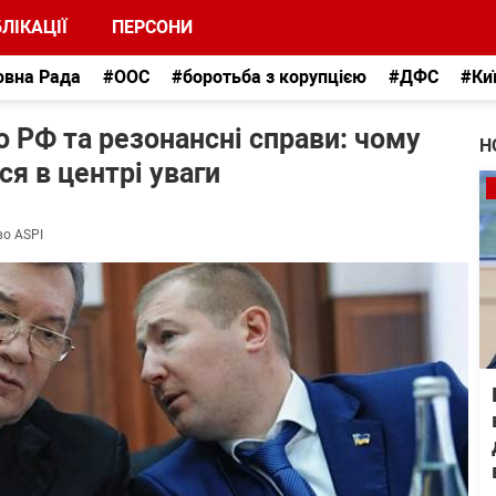
ЛІКАЦІЇ
ПЕРСОНИ
овна Рада
#ООС
#боротьба з корупцією
#ДФС
#Ки
о РФ та резонансні справи: чому
Н
ся в центрі уваги
во ASPI