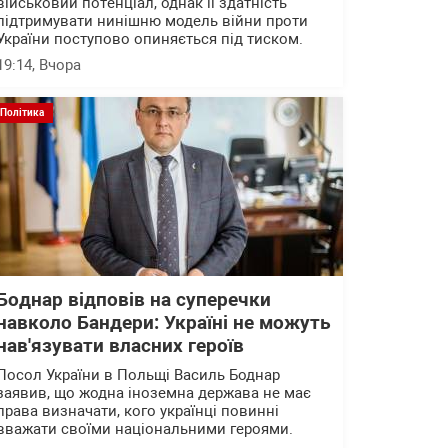
військовий потенціал, однак її здатність
підтримувати нинішню модель війни проти
України поступово опиняється під тиском.
19:14
, Вчора
Політика
Боднар відповів на суперечки
навколо Бандери: Україні не можуть
нав'язувати власних героїв
Посол України в Польщі Василь Боднар
заявив, що жодна іноземна держава не має
права визначати, кого українці повинні
вважати своїми національними героями.