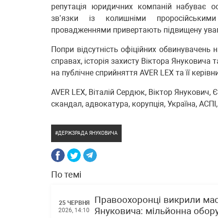
репутація юридичних компаній набуває о
зв’язки із колишніми проросійським
провадженнями привертають підвищену уваг
Попри відсутність офіційних обвинувачень 
справах, історія захисту Віктора Януковича 
на публічне сприйняття AVER LEX та її керівни
AVER LEX, Віталій Сердюк, Віктор Янукович, 
скандал, адвокатура, корупція, Україна, АСПІ
ДЕРЖЗРАДА ЯНУКОВИЧА
По темі
Правоохоронці викрили масш
25 ЧЕРВНЯ
Януковича: мільйонна обор
2026, 14:10