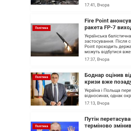
17:41
, Вчора
Fire Point анонсу
ракета FP-7 вихо
Політика
Українська балістичн
застосування. Після с
Point проходить держа
можуть відбутися вже
17:37
, Вчора
Боднар оцінив в
Політика
кризи вже позад
Україна і Польща пер
відносинах, однак ок
17:13
, Вчора
Путін перетасува
терміново змінив
Політика