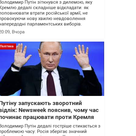
Володимир Путін зіткнувся з дилемою, яку
Кремлю дедалі складніше відкладати: як
поповнювати втрати російської армії, не
провокуючи нову хвилю невдоволення
напередодні парламентських виборів.
20:09
, Вчора
Політика
Путіну запускають зворотний
відлік: Newsweek пояснив, чому час
починає працювати проти Кремля
Володимир Путін дедалі гостріше стикається з
проблемою часу: Росія зберігає значний