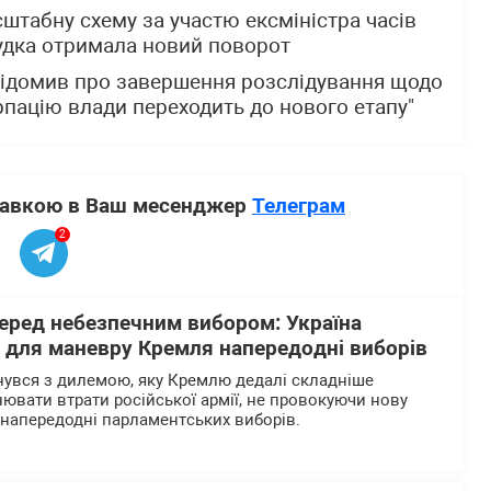
табну схему за участю ексміністра часів
удка отримала новий поворот
ідомив про завершення розслідування щодо
рпацію влади переходить до нового етапу"
ставкою в Ваш месенджер
Телеграм
2
перед небезпечним вибором: Україна
р для маневру Кремля напередодні виборів
нувся з дилемою, яку Кремлю дедалі складніше
нювати втрати російської армії, не провокуючи нову
напередодні парламентських виборів.