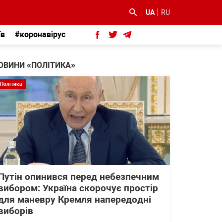
UA
RU
їв
#коронавірус
ОВИНИ «ПОЛІТИКА»
Політика
Путін опинився перед небезпечним
вибором: Україна скорочує простір
для маневру Кремля напередодні
виборів