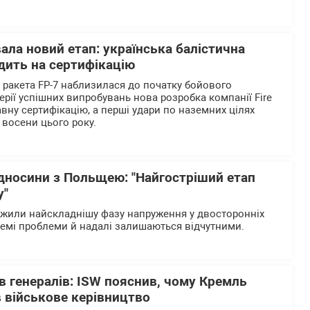
вала новий етап: українська балістична
дить на сертифікацію
а ракета FP-7 наблизилася до початку бойового
ерії успішних випробувань нова розробка компанії Fire
вну сертифікацію, а перші удари по наземних цілях
 восени цього року.
ідносини з Польщею: "Найгостріший етап
у"
ежили найскладнішу фазу напруження у двосторонніх
ремі проблеми й надалі залишаються відчутними.
в генералів: ISW пояснив, чому Кремль
 військове керівництво