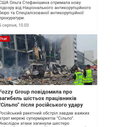
США Ольга Стефанішина отримала нову
підозру від Національного антикорупційного
бюро та Спеціалізованої антикорупційної
прокуратури.
5 серпня, 15:03
Події
Fozzy Group повідомила про
загибель шістьох працівників
"Сільпо" після російського удару
Російський ракетний обстріл завдав важких
втрат мережі супермаркетів "Сільпо".
Унаслідок атаки загинули шестеро