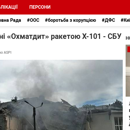
ЛІКАЦІЇ
ПЕРСОНИ
овна Рада
#ООС
#боротьба з корупцією
#ДФС
#Ки
ні «Охматдит» ракетою Х-101 - СБУ
Н
во ASPI