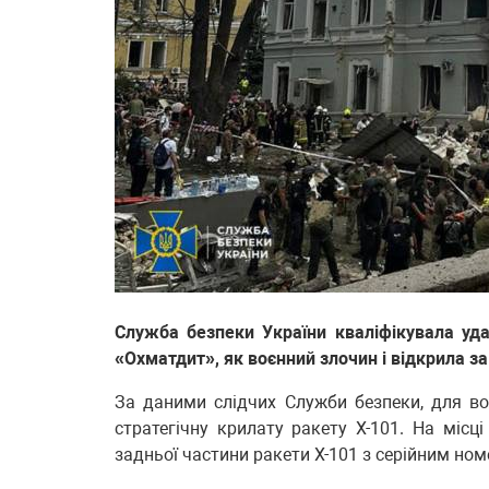
Служба безпеки України кваліфікувала удар
«Охматдит», як воєнний злочин і відкрила 
За даними слідчих Служби безпеки, для в
стратегічну крилату ракету Х-101. На місці
задньої частини ракети Х-101 з серійним ном