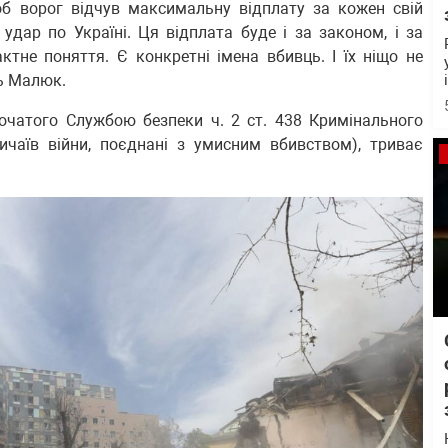
б ворог відчув максимальну відплату за кожен свій
удар по Україні. Ця відплата буде і за законом, і за
тне поняття. Є конкретні імена вбивць. І їх ніщо не
ль Малюк.
очатого Службою безпеки ч. 2 ст. 438 Кримінального
ичаїв війни, поєднані з умисним вбивством), триває