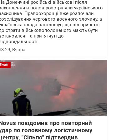
На Донеччині російські військові після
захоплення в полон розстріляли українського
захисника. Правоохоронці вже розпочали
розслідування чергового воєнного злочину, а
українська влада наголошує, що всі причетні
до страти військовополоненого мають бути
встановлені та притягнуті до
відповідальності.
13:29
, Вчора
Події
Novus повідомив про повторний
удар по головному логістичному
центру, "Сільпо" підтвердив