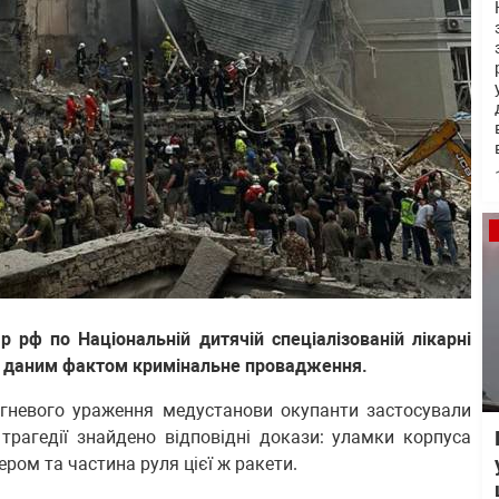
 рф по Національній дитячій спеціалізованій лікарні
за даним фактом кримінальне провадження.
огневого ураження медустанови окупанти застосували
 трагедії знайдено відповідні докази: уламки корпуса
ером та частина руля цієї ж ракети.