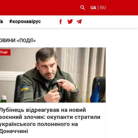
UA
RU
їв
#коронавірус
ОВИНИ «ПОДІЇ»
Події
Лубінець відреагував на новий
воєнний злочин: окупанти стратили
українського полоненого на
Донеччині