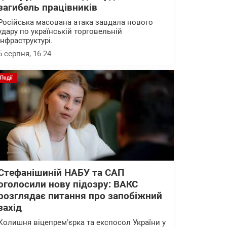
загибель працівників
Російська масована атака завдала нового
удару по українській торговельній
інфраструктурі.
5 серпня, 16:24
Події
Стефанішиній НАБУ та САП
оголосили нову підозру: ВАКС
розглядає питання про запобіжний
захід
Колишня віцепрем’єрка та експосол України у