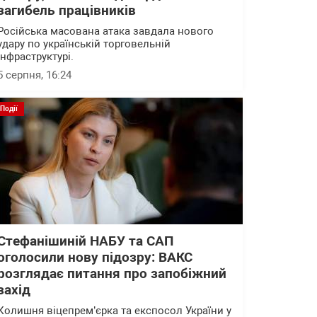
загибель працівників
Російська масована атака завдала нового
удару по українській торговельній
інфраструктурі.
5 серпня, 16:24
Події
Стефанішиній НАБУ та САП
оголосили нову підозру: ВАКС
розглядає питання про запобіжний
захід
Колишня віцепрем’єрка та експосол України у