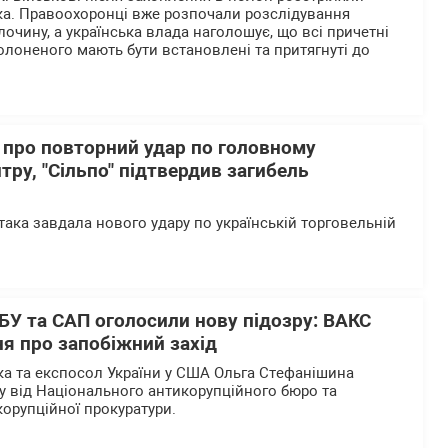
ка. Правоохоронці вже розпочали розслідування
очину, а українська влада наголошує, що всі причетні
олоненого мають бути встановлені та притягнуті до
 про повторний удар по головному
тру, "Сільпо" підтвердив загибель
така завдала нового удару по українській торговельній
БУ та САП оголосили нову підозру: ВАКС
я про запобіжний захід
а та експосол України у США Ольга Стефанішина
у від Національного антикорупційного бюро та
корупційної прокуратури.