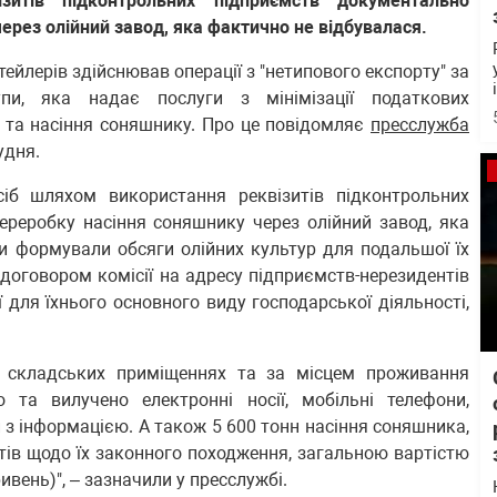
зитів підконтрольних підприємств документально
ерез олійний завод, яка фактично не відбувалася.
тейлерів здійснював операції з "нетипового експорту" за
упи, яка надає послуги з мінімізації податкових
ії та насіння соняшнику. Про це повідомляє
пресслужба
удня.
сіб шляхом використання реквізитів підконтрольних
реробку насіння соняшнику через олійний завод, яка
и формували обсяги олійних культур для подальшої їх
а договором комісії на адресу підприємств-нерезидентів
 для їхнього основного виду господарської діяльності,
 і складських приміщеннях та за місцем проживання
 та вилучено електронні носії, мобільні телефони,
 з інформацією. А також 5 600 тонн насіння соняшника,
ентів щодо їх законного походження, загальною вартістю
ивень)", – зазначили у пресслужбі.