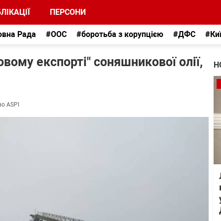
ЛІКАЦІЇ
ПЕРСОНИ
овна Рада
#ООС
#боротьба з корупцією
#ДФС
#Ки
овому експорті" соняшникової олії,
Н
во ASPI