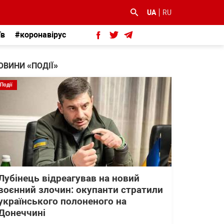
UA
RU
їв
#коронавірус
ОВИНИ «ПОДІЇ»
Події
Лубінець відреагував на новий
воєнний злочин: окупанти стратили
українського полоненого на
Донеччині