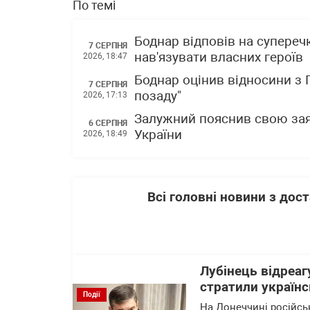
По темі
Боднар відповів на супереч
7 СЕРПНЯ
нав'язувати власних героїв
2026, 18:47
Боднар оцінив відносини з
7 СЕРПНЯ
позаду"
2026, 17:13
Залужний пояснив свою зая
6 СЕРПНЯ
України
2026, 18:49
Всі головні новини з до
Лубінець відреаг
стратили українс
Події
На Донеччині російсь