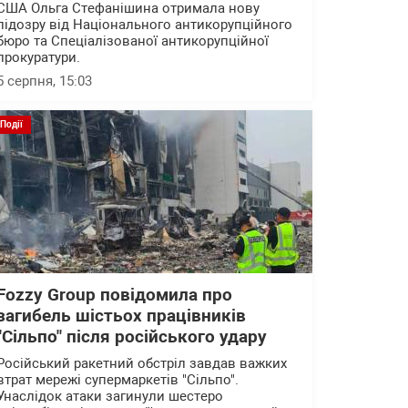
США Ольга Стефанішина отримала нову
підозру від Національного антикорупційного
бюро та Спеціалізованої антикорупційної
прокуратури.
5 серпня, 15:03
Події
Fozzy Group повідомила про
загибель шістьох працівників
"Сільпо" після російського удару
Російський ракетний обстріл завдав важких
втрат мережі супермаркетів "Сільпо".
Унаслідок атаки загинули шестеро