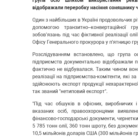
Група осіб шляхом використання рекві
відображали переробку насіння соняшнику ч
Один з найбільших в Україні продовольчих рі
допомогою транзитно–конвертаційної гр
зобов’язань під час фіктивної реалізації ол
Офісу Генерального прокурора у п'ятницю гр
Розслідуванням встановлено, що група о
підприємств документально відображали пе
фактично не відбувалася. Таким чином вон
реалізації на підприємства-комітенти, які з
здійснюють експорт продукції нехарактерної
так званий "нетиповий експорт".
"Під час обшуків в офісних, виробничих
вказаних осіб, правоохоронцями виявлено
фінансово-господарські документи, чернетки
5 785 тонн олії, 360 тонн шроту, без докум
10,5 мільйонів доларів США (300 мільйонів гр