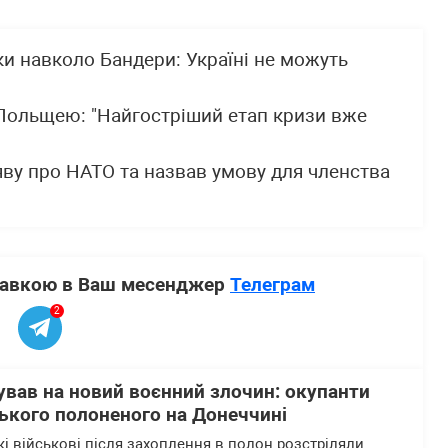
ки навколо Бандери: Україні не можуть
 Польщею: "Найгостріший етап кризи вже
ву про НАТО та назвав умову для членства
ставкою в Ваш месенджер
Телеграм
2
ував на новий воєнний злочин: окупанти
ького полоненого на Донеччині
кі військові після захоплення в полон розстріляли