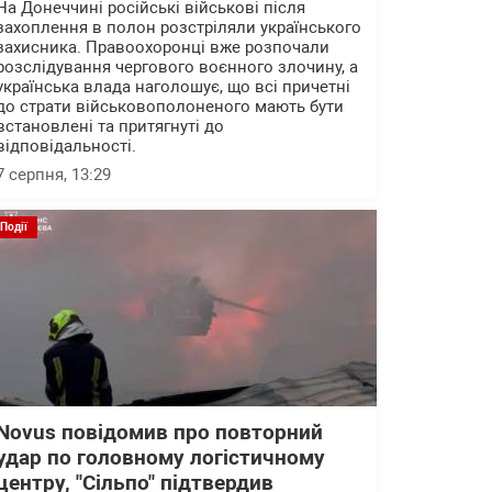
На Донеччині російські військові після
захоплення в полон розстріляли українського
захисника. Правоохоронці вже розпочали
розслідування чергового воєнного злочину, а
українська влада наголошує, що всі причетні
до страти військовополоненого мають бути
встановлені та притягнуті до
відповідальності.
7 серпня, 13:29
Події
Novus повідомив про повторний
удар по головному логістичному
центру, "Сільпо" підтвердив