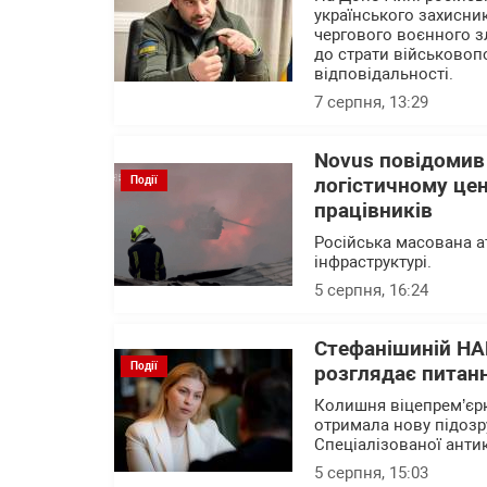
українського захисни
чергового воєнного зл
до страти військовоп
відповідальності.
7 серпня, 13:29
Novus повідомив
Події
логістичному цен
працівників
Російська масована а
інфраструктурі.
5 серпня, 16:24
Стефанішиній НА
Події
розглядає питанн
Колишня віцепрем’єрк
отримала нову підозр
Спеціалізованої анти
5 серпня, 15:03