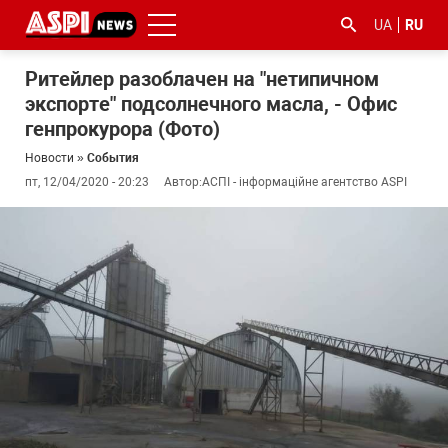
UA
RU
Ритейлер разоблачен на "нетипичном
экспорте" подсолнечного масла, - Офис
генпрокурора (Фото)
Новости
»
События
пт, 12/04/2020 - 20:23
Автор:
АСПІ - інформаційне агентство ASPI
#ООС
#боротьба
#гфс
#Киев
#коронавірус
з
корупцією