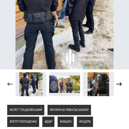
ОЛЕГ ГЛАДКОВСЬКИЙ
КУЗНЯ НА РИБАЛЬСЬКОМУ
ПЕТР ПОРОШЕНКО
ДБР
ОБШУК
УЩЕРБ