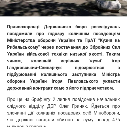
Правоохоронці Державного бюро розслідувань
повідомили про підозру колишнім посадовцям
Міністерства оборони України та ПрАТ "Кузня на
Рибальському" через постачання до Збройних Сил
України військової техніки низької якості. Таким
чином, колишній керівник "кузні" ігор
Гладковський-Свинарчук підозрюється в
підбурюванні колишнього заступника Міністра
оборони України Ігоря Павловського укласти
державний контракт саме з його підприємством.
Про це на брифінгу 2 липня повідомив начальник
слідчого відділу ДБР Олег Гриняк. Йдеться про
злочинні дії колишніх посадових осіб Міноборони,
які державі завдали збитків на суму понад 475
мільйонів гривень.