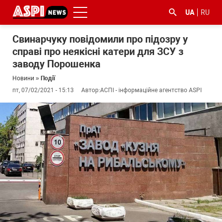
UA
RU
Свинарчуку повідомили про підозру у
справі про неякісні катери для ЗСУ з
заводу Порошенка
Новини
»
Події
пт, 07/02/2021 - 15:13
Автор:
АСПІ - інформаційне агентство ASPI
#ООС
#боротьба
#ДФС
#Київ
#коронавірус
з
корупцією