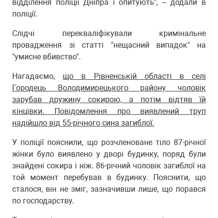
відділення поліції Дніпра і опитують", – додали в
поліції.
Слідчі перекваліфікували кримінальне
провадження зі статті "нещасний випадок" на
"умисне вбивство".
Нагадаємо,
що в Рівненській області в селі
Городець Володимирецького району чоловік
зарубав дружину сокирою, а потім відтяв їй
кінцівки. Повідомлення про виявлений труп
надійшло від 55-річного сина загиблої.
У поліції пояснили, що розчленоване тіло 87-річної
жінки було виявлено у дворі будинку, поряд були
знайдені сокира і ніж. 86-річний чоловік загиблої на
той момент перебував в будинку. Пояснити, що
сталося, він не зміг, зазначивши лише, що порався
по господарству.