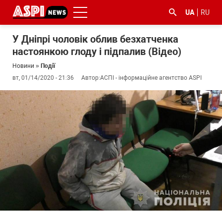
UA
RU
У Дніпрі чоловік облив безхатченка
настоянкою глоду і підпалив (Відео)
Новини
»
Події
вт, 01/14/2020 - 21:36
Автор:
АСПІ - інформаційне агентство ASPI
#ООС
#боротьба
#ДФС
#Київ
#коронавірус
з
корупцією