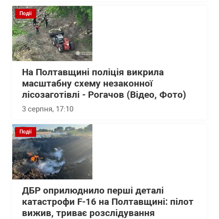
Події
На Полтавщині поліція викрила
масштабну схему незаконної
лісозаготівлі - Рогачов (Відео, Фото)
3 серпня, 17:10
Події
ДБР оприлюднило перші деталі
катастрофи F-16 на Полтавщині: пілот
вижив, триває розслідування