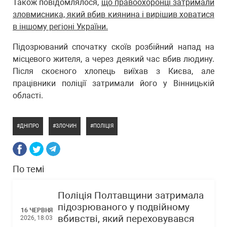
Також повідомлялося,
що правоохоронці затримали
зловмисника, який вбив киянина і вирішив ховатися
в іншому регіоні України.
Підозрюваний спочатку скоїв розбійний напад на
місцевого жителя, а через деякий час вбив людину.
Після скоєного хлопець виїхав з Києва, але
працівники поліції затримали його у Вінницькій
області.
ДНІПРО
ЗЛОЧИН
ПОЛІЦІЯ
По темі
Поліція Полтавщини затримала
підозрюваного у подвійному
16 ЧЕРВНЯ
вбивстві, який переховувався
2026, 18:03