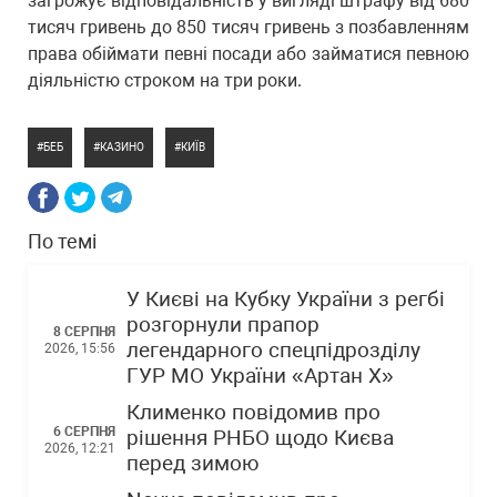
загрожує відповідальність у вигляді штрафу від 680
тисяч гривень до 850 тисяч гривень з позбавленням
права обіймати певні посади або займатися певною
діяльністю строком на три роки.
БЕБ
КАЗИНО
КИЇВ
По темі
У Києві на Кубку України з регбі
розгорнули прапор
8 СЕРПНЯ
легендарного спецпідрозділу
2026, 15:56
ГУР МО України «Артан Х»
Клименко повідомив про
6 СЕРПНЯ
рішення РНБО щодо Києва
2026, 12:21
перед зимою