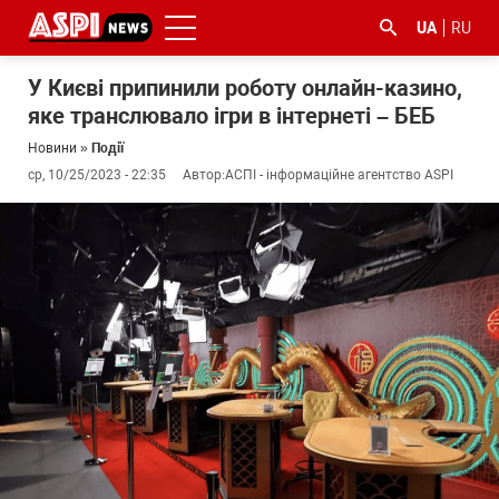
UA
RU
У Києві припинили роботу онлайн-казино,
яке транслювало ігри в інтернеті – БЕБ
Новини
»
Події
ср, 10/25/2023 - 22:35
Автор:
АСПІ - інформаційне агентство ASPI
#ООС
#боротьба
#ДФС
#Київ
#коронавірус
з
корупцією