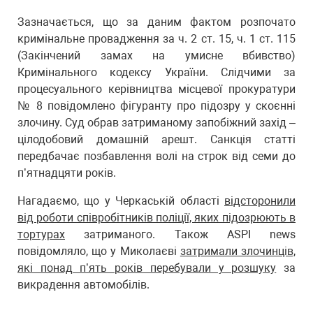
Зазначається, що за даним фактом розпочато
кримінальне провадження за ч. 2 ст. 15, ч. 1 ст. 115
(Закінчений замах на умисне вбивство)
Кримінального кодексу України. Слідчими за
процесуального керівництва місцевої прокуратури
№ 8 повідомлено фігуранту про підозру у скоєнні
злочину. Суд обрав затриманому запобіжний захід –
цілодобовий домашній арешт. Санкція статті
передбачає позбавлення волі на строк від семи до
п’ятнадцяти років.
Нагадаємо, що у Черкаській області
відсторонили
від роботи співробітників поліції, яких підозрюють в
тортурах
затриманого. Також ASPI news
повідомляло, що у Миколаєві
затримали злочинців,
які понад п’ять років перебували у розшуку
за
викрадення автомобілів.