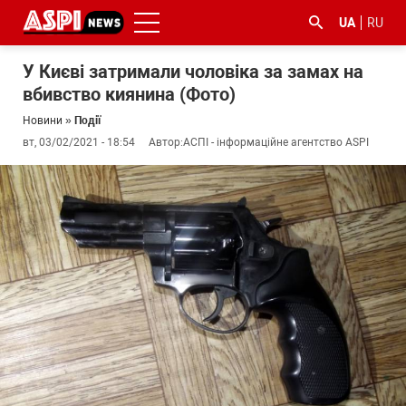
UA
RU
У Києві затримали чоловіка за замах на
вбивство киянина (Фото)
Новини
»
Події
вт, 03/02/2021 - 18:54
Автор:
АСПІ - інформаційне агентство ASPI
#ООС
#боротьба
#ДФС
#Київ
#коронавірус
з
корупцією