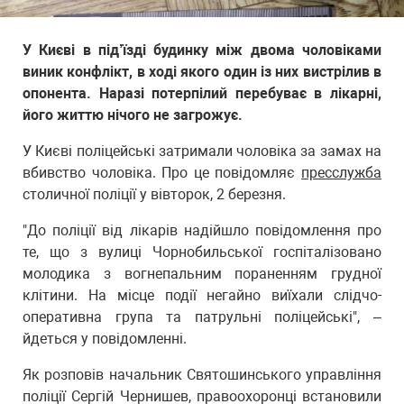
У Києві в під’їзді будинку між двома чоловіками
виник конфлікт, в ході якого один із них вистрілив в
опонента. Наразі потерпілий перебуває в лікарні,
його життю нічого не загрожує.
У Києві поліцейські затримали чоловіка за замах на
вбивство чоловіка. Про це повідомляє
пресслужба
столичної поліції у вівторок, 2 березня.
"До поліції від лікарів надійшло повідомлення про
те, що з вулиці Чорнобильської госпіталізовано
молодика з вогнепальним пораненням грудної
клітини. На місце події негайно виїхали слідчо-
оперативна група та патрульні поліцейські", –
йдеться у повідомленні.
Як розповів начальник Святошинського управління
поліції Сергій Чернишев, правоохоронці встановили