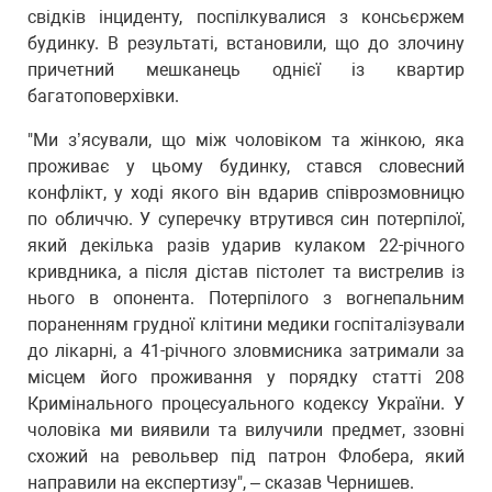
свідків інциденту, поспілкувалися з консьєржем
будинку. В результаті, встановили, що до злочину
причетний мешканець однієї із квартир
багатоповерхівки.
"Ми з’ясували, що між чоловіком та жінкою, яка
проживає у цьому будинку, стався словесний
конфлікт, у ході якого він вдарив співрозмовницю
по обличчю. У суперечку втрутився син потерпілої,
який декілька разів ударив кулаком 22-річного
кривдника, а після дістав пістолет та вистрелив із
нього в опонента. Потерпілого з вогнепальним
пораненням грудної клітини медики госпіталізували
до лікарні, а 41-річного зловмисника затримали за
місцем його проживання у порядку статті 208
Кримінального процесуального кодексу України. У
чоловіка ми виявили та вилучили предмет, ззовні
схожий на револьвер під патрон Флобера, який
направили на експертизу", – сказав Чернишев.