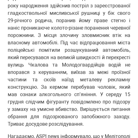
року народження здійснив постріл з зареєстрованої
гладкоствольної мисливської рушниці у бік свого
29-річного родича, поранив йому праве стегно і
наніс проникаюче колото-різане поранення черевної
порожнини. З місця злочину зловмисник втік на
власному автомобілі. Під час відпрацювання міста
поліцейські помітили розшукуваний автомобіль,
який пересувався на великій швидкості й перехресті
вулиць Чкалова та Молодогвардійців водій не
впорався з керуванням, виїхав за межі проїзної
частини та скоїв наїзд металеву рекламну
конструкцію. За кермом перебував чоловік, який
мав ознаки алкогольного сп’яніння. У середу 15
грудня слідчим фігуранту повідомлено про підозру
у замаху на умисне вбивство. Вирішується питання
обрання для підозрюваного запобіжного заходу.
Триває досудове розслідування.
Нагадаємо, ASPI news інформувало, що у Мелітополі