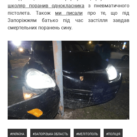
школяр поранив однокласника
з пневматичного
пістолета. Також
ми писали
про те, що під
Запоріжжям батько під час застілля завдав
смертельних поранень сину.
УКРАЇНА
ЗАПОРІЗЬКА ОБЛАСТЬ
МЕЛІТОПОЛЬ
ПОЛІЦІЯ