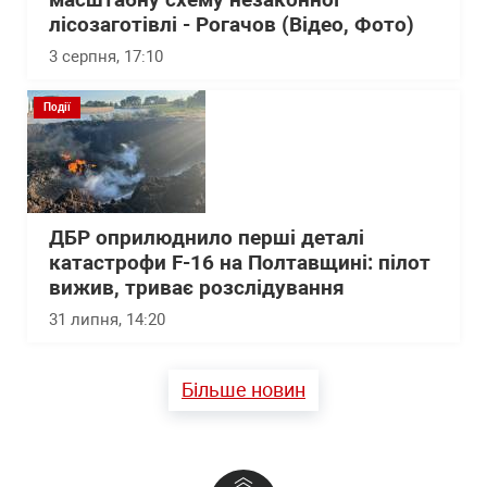
масштабну схему незаконної
лісозаготівлі - Рогачов (Відео, Фото)
3 серпня, 17:10
Події
ДБР оприлюднило перші деталі
катастрофи F-16 на Полтавщині: пілот
вижив, триває розслідування
31 липня, 14:20
Більше новин