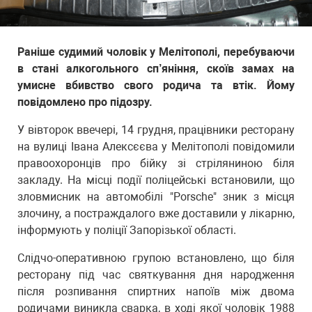
Раніше судимий чоловік у Мелітополі, перебуваючи
в стані алкогольного сп’яніння, скоїв замах на
умисне вбивство свого родича та втік. Йому
повідомлено про підозру.
У вівторок ввечері, 14 грудня, працівники ресторану
на вулиці Івана Алексєєва у Мелітополі повідомили
правоохоронців про бійку зі стріляниною біля
закладу. На місці події поліцейські встановили, що
зловмисник на автомобілі "Porsсhe" зник з місця
злочину, а постраждалого вже доставили у лікарню,
інформують у поліції Запорізької області.
Слідчо-оперативною групою встановлено, що біля
ресторану під час святкування дня народження
після розпивання спиртних напоїв між двома
родичами виникла сварка, в ході якої чоловік 1988