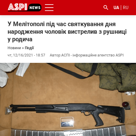
UA
RU
У Мелітополі під час святкування дня
народження чоловік вистрелив з рушниці
у родича
Новини
»
Події
чт, 12/16/2021 - 18:57
Автор:
АСПІ - інформаційне агентство ASPI
#ООС
#боротьба
#ДФС
#Київ
#коронавірус
з
корупцією