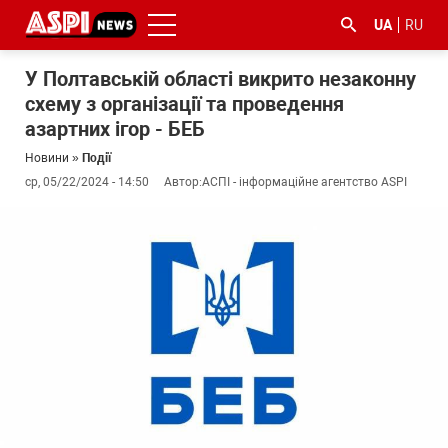
UA
RU
У Полтавській області викрито незаконну
схему з організації та проведення
азартних ігор - БЕБ
Новини
»
Події
ср, 05/22/2024 - 14:50
Автор:
АСПІ - інформаційне агентство ASPI
#ООС
#боротьба
#ДФС
#Київ
#коронавірус
з
корупцією