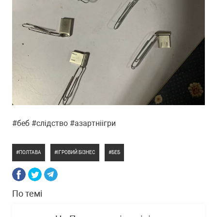
#беб #слідство #азартніігри
ПОЛТАВА
ІГРОВИЙ БІЗНЕС
БЕБ
По темі