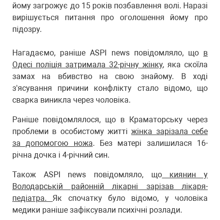
йому загрожує до 15 років позбавлення волі. Наразі
вирішується питання про оголошення йому про
підозру.
Нагадаємо, раніше ASPI news повідомляло, що
в
Одесі поліція затримала 32-річну жінку
, яка скоїла
замах на вбивство на свою знайому. В ході
з'ясування причини конфлікту стало відомо, що
сварка виникла через чоловіка.
Раніше повідомлялося, що в Краматорську через
проблеми в особистому житті
жінка зарізала себе
за допомогою ножа
. Без матері залишилася 16-
річна дочка і 4-річний син.
Також ASPI news повідомляло, що
киянин у
Володарській районній лікарні зарізав лікаря-
педіатра.
Як спочатку було відомо, у чоловіка
медики раніше зафіксували психічні розлади.