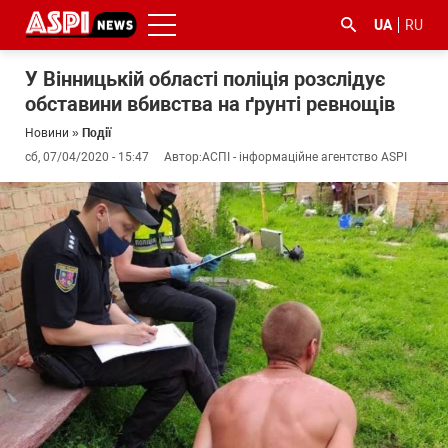
UA
RU
У Вінницькій області поліція розслідує
обставини вбивства на ґрунті ревнощів
Новини
»
Події
сб, 07/04/2020 - 15:47
Автор:
АСПІ - інформаційне агентство ASPI
#ООС
#боротьба
#ДФС
#Київ
#коронавірус
з
корупцією