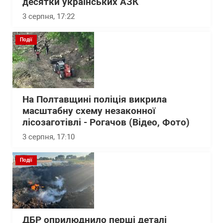
десятки українських АЗК
3 серпня, 17:22
Події
На Полтавщині поліція викрила
масштабну схему незаконної
лісозаготівлі - Рогачов (Відео, Фото)
3 серпня, 17:10
Події
ДБР оприлюднило перші деталі