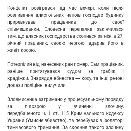
Конфлікт розігрався під час вечері, коли після
розпивання алкогольних напоїв господар будинку
приревнував працівника до своєї
співмешканки. Словесна перепалка закінчилася
тим, що власник господарства схопився за ніж, а 27-
річний працівник, своєю чергою, вдарив його в
живіт косою.
Потерпілий від нанесених ран помер. Сам працівник,
раніше притягувався судом за грабіж і
крадіжки. Знаряддя вбивства — косу, та інші речові
докази поліційні вилучили.
Зловмисника затримано у процесуальному порядку
за підозрою у вчиненні злочину,
передбаченого ч. 1 ст. 115 Кримінального кодексу
України (Умисне вбивство), та перебуває в ізоляторі
тимчасового тримання. За скоєння такого злочину