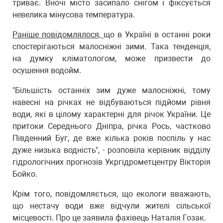
триває. Вночі місто засипало снігом і фіксується
невелика мінусова температура.
Раніше повідомлялося,
що в Україні в останні роки
спостерігаються малосніжні зими. Така тенденція,
на думку кліматологом, може призвести до
осушення водойм.
"Більшість останніх зим дуже малосніжні, тому
навесні на річках не відбуваються підйоми рівня
води, які в цілому характерні для річок України. Це
притоки Середнього Дніпра, річка Рось, частково
Південний Буг, де вже кілька років поспіль у нас
дуже низька водність", - розповіла керівник відділу
гідрологічних прогнозів Укргідрометцентру Вікторія
Бойко.
Крім того, повідомляється, що екологи вважають,
що нестачу води вже відчули жителі сільської
місцевості. Про це заявила фахівець Наталія Гозак.