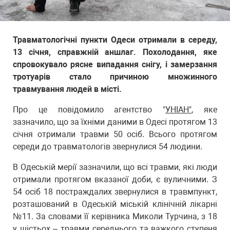
Травматологічні пункти Одеси отримали в середу,
13 січня, справжній аншлаг. Похолодання, яке
спровокувало рясне випадання снігу, і замерзання
тротуарів стало причиною множинного
травмування людей в місті.
Про це повідомило агентство "
УНІАН"
, яке
зазначило, що за їхніми даними в Одесі протягом 13
січня отримали травми 50 осіб. Всього протягом
середи до травматологів звернулися 54 людини.
В Одеській мерії зазначили, що всі травми, які люди
отримали протягом вказаної доби, є вуличними. З
54 осіб 18 постраждалих звернулися в травмпункт,
розташований в Одеській міській клінічній лікарні
№11. За словами її керівника Миколи Турчина, з 18
у шістьох – травми середнього та важкого ступеня