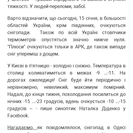
тяжкості. У людей-переломи, забої.
Варто відзначити, що сьогодні, 15 січня, в більшості
областей України, крім південних, очікуються
снігопади. Також по всій Україні стовпчики
термометрів опустяться значно нижче нуля.
"Плюси" очікуються тільки в АРК, де також випаде
сніг упереміш з дощем.
У Києві в п'ятницю - холодно і сніжно. Температура в
столиці коливатиметься в межах -9 ...-11. На
дорогах ожеледиця! Сніг буде йти періодично і
нерівномірно, невеликий, максимум помірний.
Надалі, до кінця тижня, похолодання посилиться до
нічних -15 ...-23 градусів, вдень очікується -10 ...-15
градусів – - пише синоптик Наталка Діденко у
Facebook.
Нагадаємо,
як повідомлялося, снігопад в Одесі