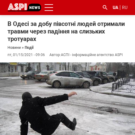
UA
RU
В Одесі за добу півсотні людей отримали
травми через падіння на слизьких
тротуарах
Новини
»
Події
пт, 01/15/2021 - 09:06
Автор:
АСПІ - інформаційне агентство ASPI
#ООС
#боротьба
#ДФС
#Київ
#коронавірус
з
корупцією