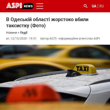
UA
RU
В Одеській області жорстоко вбили
таксистку (Фото)
Новини
»
Події
вт, 12/15/2020 - 19:51
Автор:
АСПІ - інформаційне агентство ASPI
#ООС
#боротьба
#ДФС
#Київ
#коронавірус
з
корупцією