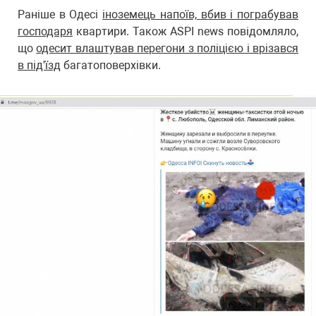
Раніше в Одесі
іноземець напоїв, вбив і пограбував
господаря
квартири. Також ASPI news повідомляло,
що
одесит влаштував перегони з поліцією і врізався
в під'їзд
багатоповерхівки.