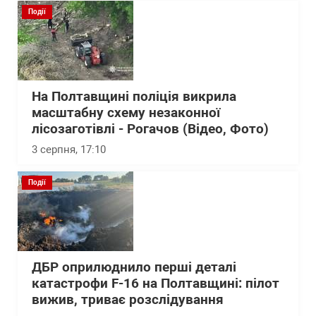
Події
На Полтавщині поліція викрила
масштабну схему незаконної
лісозаготівлі - Рогачов (Відео, Фото)
3 серпня, 17:10
Події
ДБР оприлюднило перші деталі
катастрофи F-16 на Полтавщині: пілот
вижив, триває розслідування