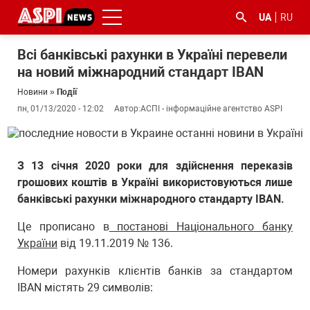
UA
RU
Всі банківські рахунки в Україні перевели
на новий міжнародний стандарт IBAN
Новини
»
Події
пн, 01/13/2020 - 12:02
Автор:
АСПІ - інформаційне агентство ASPI
#ООС
#боротьба
#ДФС
#Київ
#коронавірус
З 13 січня 2020 роки для здійснення переказів
з
грошових коштів в Україні використовуються лише
корупцією
банківські рахунки міжнародного стандарту IBAN.
Це прописано в
постанові Національного банку
України
від 19.11.2019 № 136.
Номери рахунків клієнтів банків за стандартом
IBAN містять 29 символів: