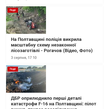
Події
На Полтавщині поліція викрила
масштабну схему незаконної
лісозаготівлі - Рогачов (Відео, Фото)
3 серпня, 17:10
Події
ДБР оприлюднило перші деталі
катастрофи F-16 на Полтавщині: пілот