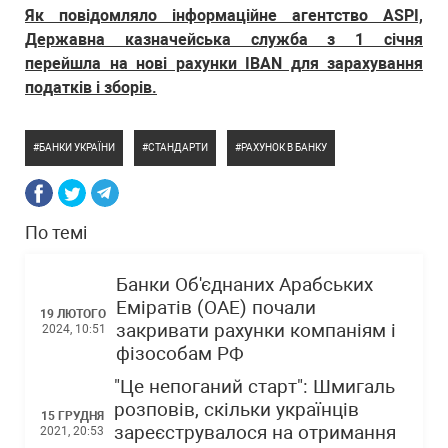
Як повідомляло інформаційне агентство ASPI,
Державна казначейська служба з 1 січня
перейшла на нові рахунки IBAN для зарахування
податків і зборів.
БАНКИ УКРАЇНИ
СТАНДАРТИ
РАХУНОК В БАНКУ
По темі
Банки Об'єднаних Арабських
Еміратів (ОАЕ) почали
19 ЛЮТОГО
закривати рахунки компаніям і
2024, 10:51
фізособам РФ
"Це непоганий старт": Шмигаль
розповів, скільки українців
15 ГРУДНЯ
зареєструвалося на отримання
2021, 20:53