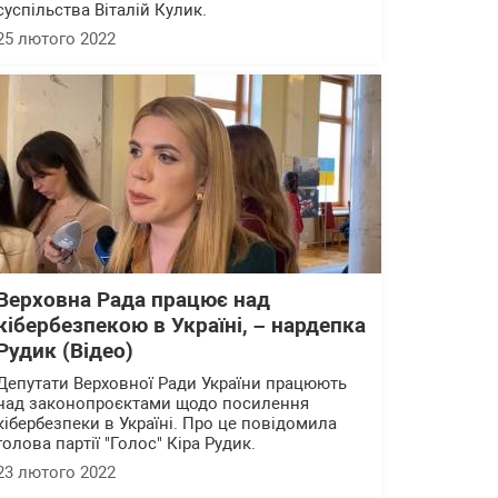
суспільства Віталій Кулик.
25 лютого 2022
Верховна Рада працює над
кібербезпекою в Україні, – нардепка
Рудик (Відео)
Депутати Верховної Ради України працюють
над законопроєктами щодо посилення
кібербезпеки в Україні. Про це повідомила
голова партії "Голос" Кіра Рудик.
23 лютого 2022