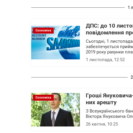
1 
ДПС: до 10 лист
Економіка
повідомлення про
Сьогодні, 1 листопада
забезпечується прийм
2019 року рахунки пла
1 листопада, 12:52
2
Гроші Януковича
Економіка
них арешту
З Всеукраїнського ба
Віктора Януковича Ол
26 квітня, 10:25