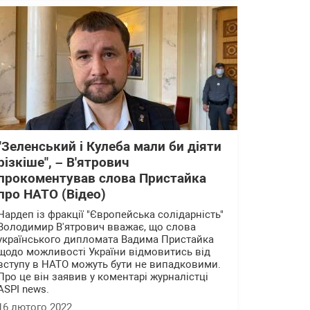
"Зеленський і Кулеба мали би діяти
різкіше", – В'ятрович
прокоментував слова Пристайка
про НАТО (Відео)
Нардеп із фракції "Європейська солідарність"
Володимир В'ятрович вважає, що слова
українського дипломата Вадима Пристайка
щодо можливості України відмовитись від
вступу в НАТО можуть бути не випадковими.
Про це він заявив у коментарі журналістці
ASPI news.
16 лютого 2022