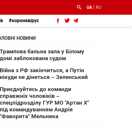
UA
RU
їв
#коронавірус
ОЛОВНІ НОВИНИ
Трампова бальна зала у Білому
домі заблокована судом
Війна з РФ закінчиться, а Путін
нікуди не дінеться – Зеленський
Приєднуйтесь до команди
справжніх чоловіків –
спецпідрозділу ГУР МО "Артан Х"
під командуванням Андрія
"Фаворита" Мельника