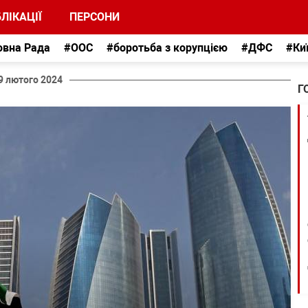
ЛІКАЦІЇ
ПЕРСОНИ
овна Рада
#ООС
#боротьба з корупцією
#ДФС
#Ки
9 лютого 2024
Г