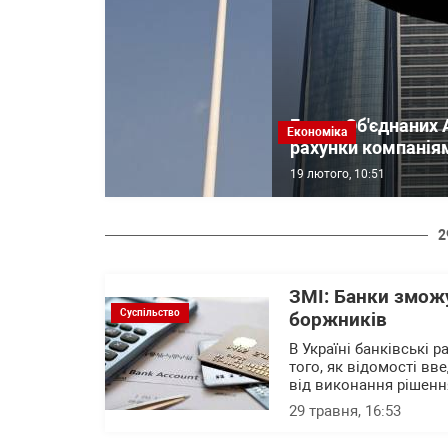
Банки Об'єднаних 
Економіка
рахунки компанія
19 лютого, 10:51
2
ЗМІ: Банки змож
Суспільство
боржників
В Україні банківські 
того, як відомості вв
від виконання рішенн
29 травня, 16:53