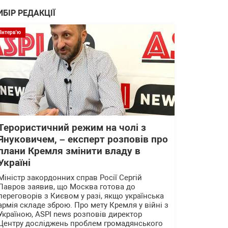
ИБІР РЕДАКЦІЇ
Інтерв'ю
Терористичний режим на чолі з
Януковичем, – експерт розповів про
плани Кремля змінити владу в
Україні
Міністр закордонних справ Росії Сергій
Лавров заявив, що Москва готова до
переговорів з Києвом у разі, якщо українська
армія складе зброю. Про мету Кремля у війні з
Україною, ASPI news розповів директор
Центру досліджень проблем громадянського