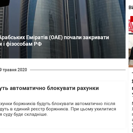
В
Арабських Еміратів (ОАЕ) почали закривати
м і фізособам РФ
9 травня 2020
уть автоматично блокувати рахунки
рахунки боржників будуть блокувати автоматично після
едуть в єдиний реєстр боржників. При цьому ухилитися
я суду буде складніше.