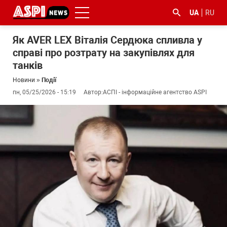
UA
RU
Як AVER LEX Віталія Сердюка спливла у
справі про розтрату на закупівлях для
танків
Новини
»
Події
пн, 05/25/2026 - 15:19
Автор:
АСПІ - інформаційне агентство ASPI
#ООС
#боротьба
#ДФС
#Київ
#коронавірус
з
корупцією