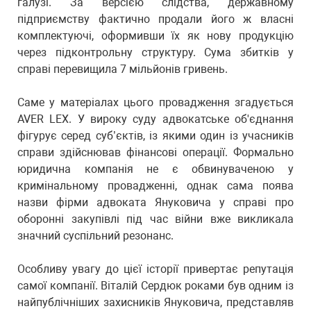
галузі. За версією слідства, державному
підприємству фактично продали його ж власні
комплектуючі, оформивши їх як нову продукцію
через підконтрольну структуру. Сума збитків у
справі перевищила 7 мільйонів гривень.
Саме у матеріалах цього провадження згадується
AVER LEX. У вироку суду адвокатське об'єднання
фігурує серед суб’єктів, із якими один із учасників
справи здійснював фінансові операції. Формально
юридична компанія не є обвинуваченою у
кримінальному провадженні, однак сама поява
назви фірми адвоката Януковича у справі про
оборонні закупівлі під час війни вже викликала
значний суспільний резонанс.
Особливу увагу до цієї історії привертає репутація
самої компанії. Віталій Сердюк роками був одним із
найпублічніших захисників Януковича, представляв