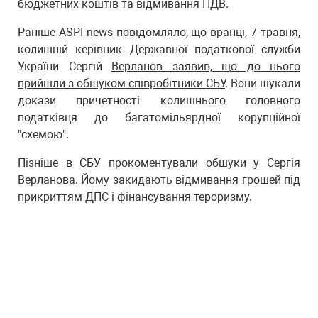
бюджетних коштів та відмивання ПДВ.
Раніше ASPI news повідомляло, що вранці, 7 травня,
колишній керівник Державної податкової служби
України Сергій
Верланов заявив, що до нього
прийшли з обшуком співробітники СБУ
. Вони шукали
докази причетності колишнього головного
податківця до багатомільярдної корупційної
"схемою".
Пізніше в
СБУ прокоментували обшуки у Сергія
Верланова
. Йому закидають відмивання грошей під
прикриттям ДПС і фінансування тероризму.