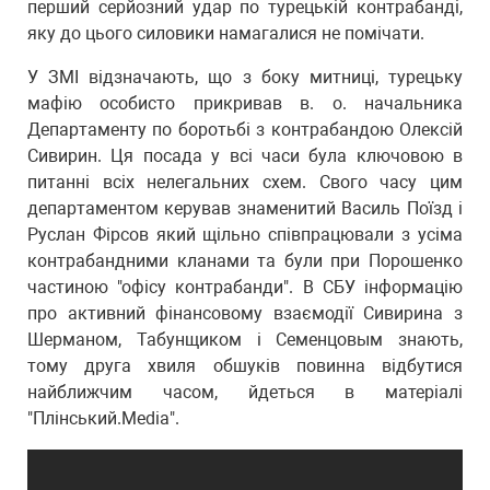
перший серйозний удар по турецькій контрабанді,
яку до цього силовики намагалися не помічати.
У ЗМІ відзначають, що з боку митниці, турецьку
мафію особисто прикривав в. о. начальника
Департаменту по боротьбі з контрабандою Олексій
Сивирин. Ця посада у всі часи була ключовою в
питанні всіх нелегальних схем. Свого часу цим
департаментом керував знаменитий Василь Поїзд і
Руслан Фірсов який щільно співпрацювали з усіма
контрабандними кланами та були при Порошенко
частиною "офісу контрабанди". В СБУ інформацію
про активний фінансовому взаємодії Сивирина з
Шерманом, Табунщиком і Семенцовым знають,
тому друга хвиля обшуків повинна відбутися
найближчим часом, йдеться в матеріалі
"Плінський.Media".