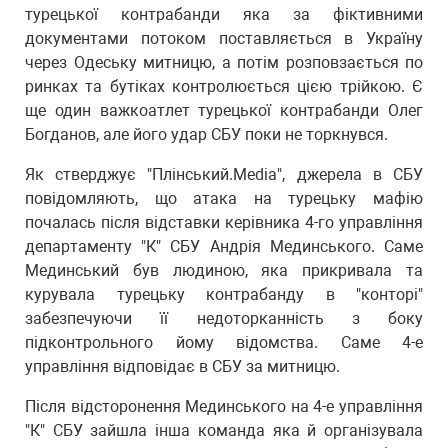
турецької контрабанди яка за фіктивними
документами потоком поставляється в Україну
через Одеську митницю, а потім розповзається по
ринках та бутіках контролюється цією трійкою. Є
ще один важкоатлет турецької контрабанди Олег
Богданов, але його удар СБУ поки не торкнувся.
Як стверджує "Плінський.Media", джерела в СБУ
повідомляють, що атака на турецьку мафію
почалась після відставки керівника 4-го управління
департаменту "К" СБУ Андрія Мединського. Саме
Мединський був людиною, яка прикривала та
курувала турецьку контрабанду в "конторі"
забезпечуючи її недоторканність з боку
підконтрольного йому відомства. Саме 4-е
управління відповідає в СБУ за митницю.
Після відсторонення Мединського на 4-е управління
"К" СБУ зайшла інша команда яка й організувала