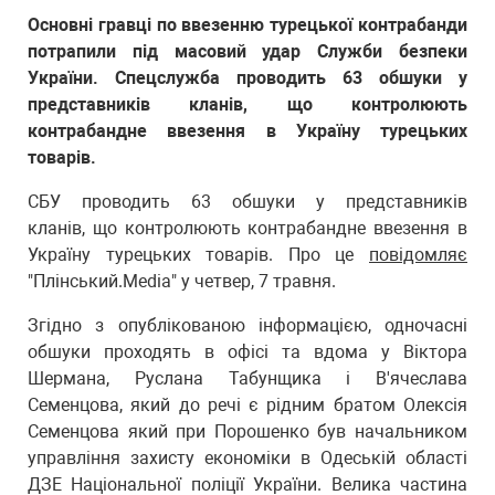
Основні гравці по ввезенню турецької контрабанди
потрапили під масовий удар Служби безпеки
України. Спецслужба проводить 63 обшуки у
представників кланів, що контролюють
контрабандне ввезення в Україну турецьких
товарів.
СБУ проводить 63 обшуки у представників
кланів, що контролюють контрабандне ввезення в
Україну турецьких товарів. Про це
повідомляє
"Плінський.Media" у четвер, 7 травня.
Згідно з опублікованою інформацією, одночасні
обшуки проходять в офісі та вдома у Віктора
Шермана, Руслана Табунщика і В'ячеслава
Семенцова, який до речі є рідним братом Олексія
Семенцова який при Порошенко був начальником
управління захисту економіки в Одеській області
ДЗЕ Національної поліції України. Велика частина