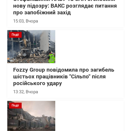
нову підозру: ВАКС розглядає питання
про запобіжний захід
15:03
, Вчора
Події
Fozzy Group повідомила про загибель
шістьох працівників "Сільпо" після
російського удару
13:32
, Вчора
Події