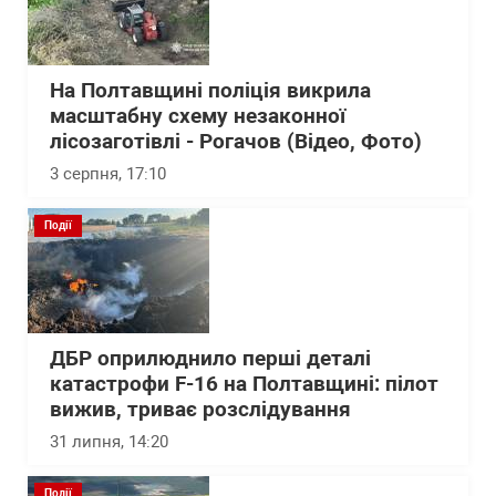
На Полтавщині поліція викрила
масштабну схему незаконної
лісозаготівлі - Рогачов (Відео, Фото)
3 серпня, 17:10
Події
ДБР оприлюднило перші деталі
катастрофи F-16 на Полтавщині: пілот
вижив, триває розслідування
31 липня, 14:20
Події