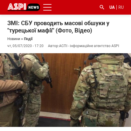
UA
RU
ЗМІ: СБУ проводить масові обшуки у
"турецької мафії" (Фото, Відео)
Новини
»
Події
чт, 05/07/2020 - 17:20
Автор:
АСПІ - інформаційне агентство ASPI
#ООС
#боротьба
#ДФС
#Київ
#коронавірус
з
корупцією