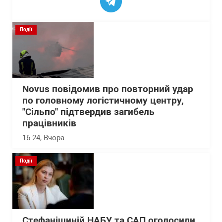
Події
Novus повідомив про повторний удар
по головному логістичному центру,
"Сільпо" підтвердив загибель
працівників
16:24
, Вчора
Події
Стефанішиній НАБУ та САП оголосили