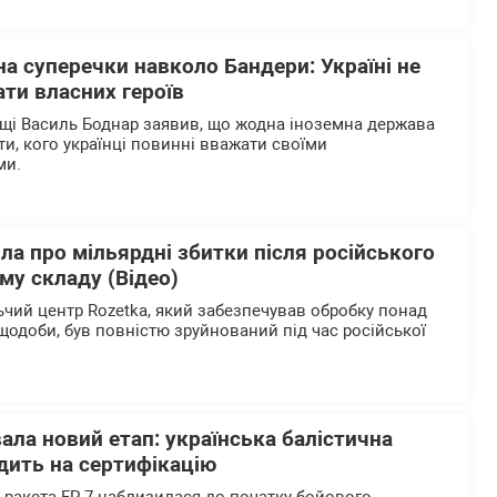
на суперечки навколо Бандери: Україні не
ти власних героїв
щі Василь Боднар заявив, що жодна іноземна держава
и, кого українці повинні вважати своїми
ми.
ла про мільярдні збитки після російського
му складу (Відео)
чий центр Rozetka, який забезпечував обробку понад
щодоби, був повністю зруйнований під час російської
вала новий етап: українська балістична
дить на сертифікацію