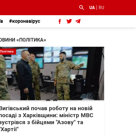
UA
RU
їв
#коронавірус
ОВИНИ «ПОЛІТИКА»
Політика
Вигівський почав роботу на новій
посаді з Харківщини: міністр МВС
зустрівся з бійцями "Азову" та
"Хартії"