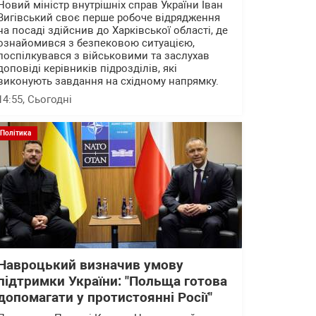
Новий міністр внутрішніх справ України Іван
Вигівський своє перше робоче відрядження
на посаді здійснив до Харківської області, де
ознайомився з безпековою ситуацією,
поспілкувався з військовими та заслухав
доповіді керівників підрозділів, які
виконують завдання на східному напрямку.
14:55
, Сьогодні
Політика
Навроцький визначив умову
підтримки України: "Польща готова
допомагати у протистоянні Росії"