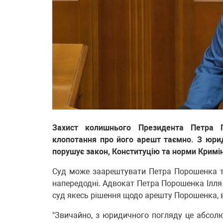
Захист колишнього Президента Петра 
клопотання про його арешт таємно. З юрид
порушує закон, Конституцію та норми Кримі
Суд може заарештувати Петра Порошенка т
напередодні. Адвокат Петра Порошенка Ілля 
суд якесь рішення щодо арешту Порошенка, в
"Звичайно, з юридичного погляду це абсолю