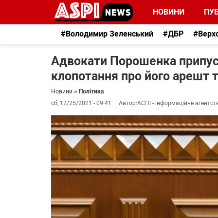
НОВИНИ
ПУБ
#Володимир Зеленський
#ДБР
#Верх
Адвокати Порошенка припус
клопотання про його арешт 
Новини
»
Політика
сб, 12/25/2021 - 09:41
Автор:
АСПІ - інформаційне агентст