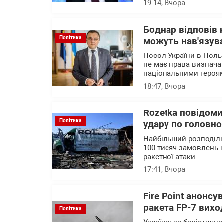
19:14
, Вчора
Боднар відповів 
Політика
можуть нав'язува
Посол України в Поль
не має права визначат
національними героя
18:47
, Вчора
Rozetka повідоми
Політика
удару по головно
Найбільший розподіль
100 тисяч замовлень 
ракетної атаки.
17:41
, Вчора
Fire Point анонсу
ракета FP-7 вихо
Політика