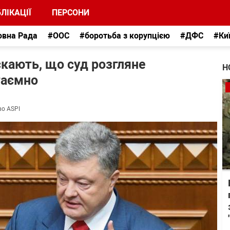
ЛІКАЦІЇ
ПЕРСОНИ
овна Рада
#ООС
#боротьба з корупцією
#ДФС
#Ки
кають, що суд розгляне
Н
таємно
во ASPI