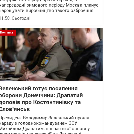
напередодні зимового періоду Москва планує
нарощувати виробництво такого озброєння.
11:58
, Сьогодні
Політика
Зеленський готує посилення
оборони Донеччини: Драпатий
доповів про Костянтинівку та
Слов’янськ
Президент Володимир Зеленський провів
нараду з головнокомандувачем ЗСУ
Михайлом Драпатим, під час якої основну