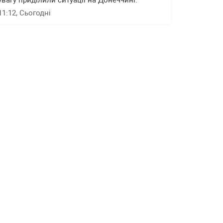
увагу приділили ситуації на Донеччині.
11:12
, Сьогодні