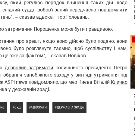
ксу, який регулює порядок вчинення таких дій щодо
і слідчий суддя зобов'язаний передчасно повідомляти
ань" , – сказав адвокат Ігор Головань.
про затримання Порошенка може бути правдивою.
отання про арешт, якщо воно дійсно було подано, вони
воно було розглянуте таємно, щоб суспільству і нам,
 це вже за фактом", – сказав Новіков.
ва
дозволив затримати
колишнього президента Петра
 обрання запобіжного заходу у вигляді утримання під
ож ASPI news повідомляло, що мер Києва Віталій
Кличко
ка у державній зраді.
НКО
СУД
АДВОКАТИ
ДЕРЖАВНА ЗРАДА