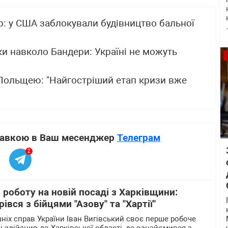
р: у США заблокували будівництво бальної
ки навколо Бандери: Україні не можуть
 Польщею: "Найгостріший етап кризи вже
ставкою в Ваш месенджер
Телеграм
2
 роботу на новій посаді з Харківщини:
івся з бійцями "Азову" та "Хартії"
ніх справ України Іван Вигівський своє перше робоче