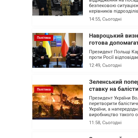
відрядження на посаді
безпековою ситуацією
керівників підрозділі
14:55
, Сьогодні
Навроцький визн
Політика
готова допомагат
Президент Польщі Кар
проти Росії відповід
12:49
, Сьогодні
Зеленський попер
ставку на баліст
Політика
Президент України Во
перетворити балістичн
України, а напередод
виробництво такого 
11:58
, Сьогодні