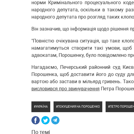
норми Кримінального процесуального коде
народного депутата, оскільки в такому раз
народного депутата про розгляд таких клопот
Він зазначив, що інформація щодо рішення 
"Повністю очікувана ситуація, що таке клоп
намагатимуться створити такі умови, щоб 
адвокатам, Порошенку, було повідомлено про
Нагадаємо, Печерський районний суд Киє
Порошенка, щоб доставити його до суду для
вартою або застави в мільярд гривень. Так
висловився про звинувачення
Петра Порошен
УКРАЇНА
ПОКУШЕНИЯ НА ПОРОШЕНКО
ПЕТРО ПОРОШЕ
По темі