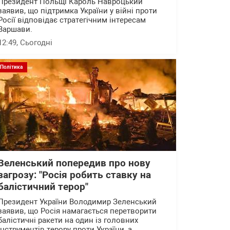
Президент Польщі Кароль Навроцький
заявив, що підтримка України у війні проти
Росії відповідає стратегічним інтересам
Варшави.
12:49
, Сьогодні
Політика
Зеленський попередив про нову
загрозу: "Росія робить ставку на
балістичний терор"
Президент України Володимир Зеленський
заявив, що Росія намагається перетворити
балістичні ракети на один із головних
інструментів терору проти України, а