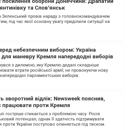
є посилення оборони Донеччини: Драпатий
янтинівку та Слов’янськ
 Зеленський провів нараду з головнокомандувачем
, під час якої основну увагу приділили ситуації на
перед небезпечним вибором: Україна
р для маневру Кремля напередодні виборів
нувся з дилемою, яку Кремлю дедалі складніше
нювати втрати російської армії, не провокуючи нову
напередодні парламентських виборів.
ь зворотний відлік: Newsweek пояснив,
є працювати проти Кремля
лі гостріше стикається з проблемою часу: Росія
ьковий потенціал, однак її здатність підтримувати
 проти України поступово опиняється під тиском.