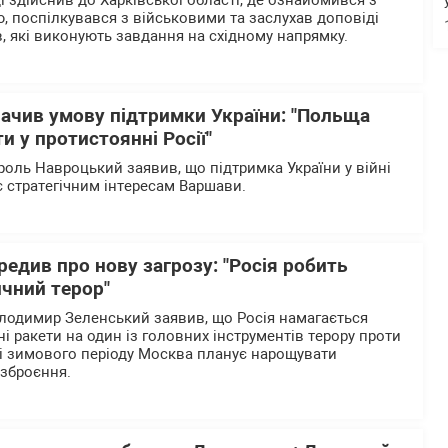
 здійснив до Харківської області, де ознайомився з
, поспілкувався з військовими та заслухав доповіді
в, які виконують завдання на східному напрямку.
ачив умову підтримки України: "Польща
и у протистоянні Росії"
оль Навроцький заявив, що підтримка України у війні
ає стратегічним інтересам Варшави.
едив про нову загрозу: "Росія робить
ичний терор"
лодимир Зеленський заявив, що Росія намагається
і ракети на один із головних інструментів терору проти
ні зимового періоду Москва планує нарощувати
озброєння.