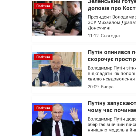
Зеленський готу
Політика
доповів про Кост
Президент Володимир
ЗСУ Михайлом Драпатим
Донеччині.
11:12
, Сьогодні
Путін опинився 
Політика
скорочує прості
Володимир Путін зітк
відкладати: як попов
хвилю невдоволення 
20:09
, Вчора
Путіну запускают
Політика
чому час почина
Володимир Путін деда
зберігає значний війс
нинішню модель війни