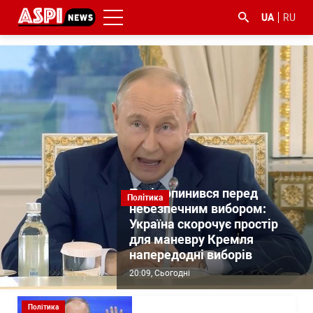
UA
RU
#ООС
#боротьба
#ДФС
#Київ
#коронавірус
з
корупцією
Путін опинився перед
Політика
небезпечним вибором:
Україна скорочує простір
для маневру Кремля
напередодні виборів
20:09
, Сьогодні
Політика