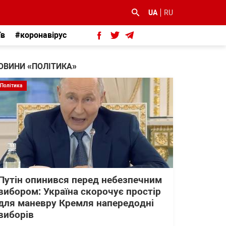
UA
RU
їв
#коронавірус
ОВИНИ «ПОЛІТИКА»
Політика
Путін опинився перед небезпечним
вибором: Україна скорочує простір
для маневру Кремля напередодні
виборів