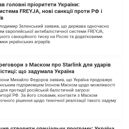
в головні пріоритети України:
истема FREYJA, нові санкції проти РФ і
їв
олодимир Зеленський заявив, що держава одночасно
м європейської антибалістичної системи FREYJA,
ого санкційного тиску на Росію та додатковими
мки українських аграріїв.
еговори з Маском про Starlink для ударів
лістиці: що задумала Україна
орони Михайло Федоров заявив, що Україна продовжує
анським підприємцем Ілоном Маском щодо можливості
 для протидії російській балістичній загрозі
иторії РФ. За його словами, контакти з Маском
очного рішення щодо технічної реалізації такого задуму
ив створити спеціальну програму: Україна