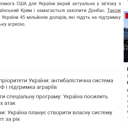
омога США для України вкрай актуальна у зв'язку з
раїнський Крим і намагається захопити Донбас.
Також
України 45 мільйонів доларів, які підуть на підтримку
ьку агресію.
пріоритети України: антибалістична система
Ф і підтримка аграріїв
и спеціальну програму: Україна посилить
х атак
и: Україна планує створити власну систему
т за рік