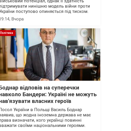
військовий потенціал, однак її здатність
підтримувати нинішню модель війни проти
України поступово опиняється під тиском.
19:14
, Вчора
Політика
Боднар відповів на суперечки
навколо Бандери: Україні не можуть
нав'язувати власних героїв
Посол України в Польщі Василь Боднар
заявив, що жодна іноземна держава не має
права визначати, кого українці повинні
вважати своїми національними героями.