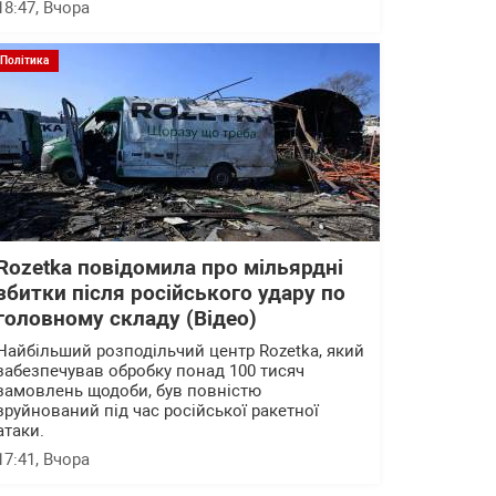
18:47
, Вчора
Політика
Rozetka повідомила про мільярдні
збитки після російського удару по
головному складу (Відео)
Найбільший розподільчий центр Rozetka, який
забезпечував обробку понад 100 тисяч
замовлень щодоби, був повністю
зруйнований під час російської ракетної
атаки.
17:41
, Вчора