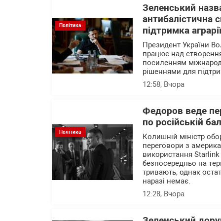
Зеленський назва
антибалістична с
Політика
підтримка аграрі
Президент України В
працює над створення
посиленням міжнародн
рішеннями для підтри
12:58
, Вчора
Федоров веде пер
по російській ба
Політика
Колишній міністр об
переговори з америк
використання Starlink
безпосередньо на тер
тривають, однак остат
наразі немає.
12:28
, Вчора
Зеленський доруч