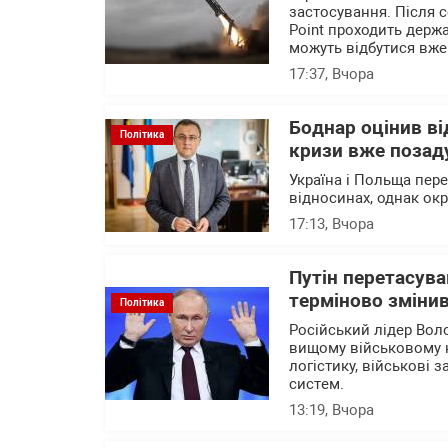
застосування. Після с
Point проходить держа
можуть відбутися вже
17:37
, Вчора
Боднар оцінив в
Політика
кризи вже позад
Україна і Польща пер
відносинах, однак ок
17:13
, Вчора
Путін перетасува
терміново змінив
Політика
Російський лідер Вол
вищому військовому 
логістику, військові 
систем.
13:19
, Вчора