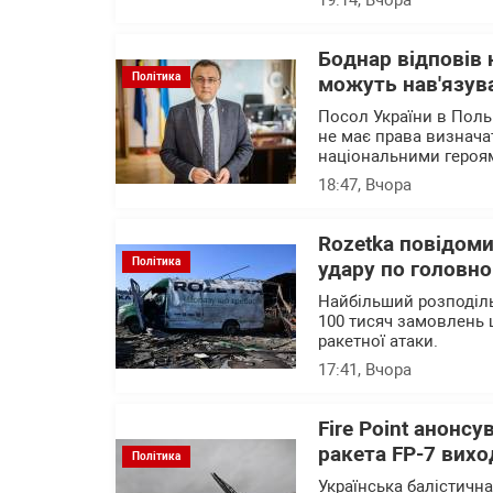
19:14
, Вчора
Боднар відповів 
Політика
можуть нав'язува
Посол України в Поль
не має права визначат
національними героя
18:47
, Вчора
Rozetka повідоми
Політика
удару по головно
Найбільший розподіль
100 тисяч замовлень 
ракетної атаки.
17:41
, Вчора
Fire Point анонсу
ракета FP-7 вихо
Політика
Українська балістичн