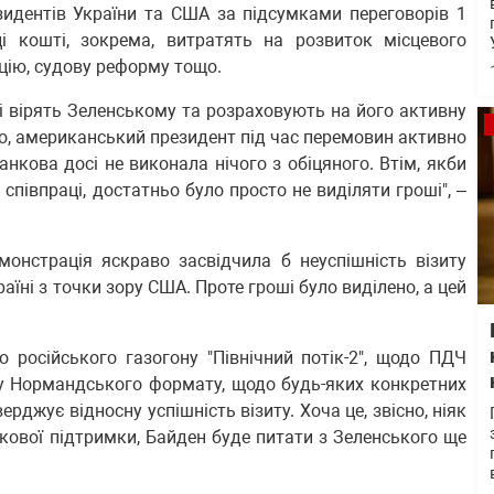
зидентів України та США за підсумками переговорів 1
і кошті, зокрема, витратять на розвиток місцевого
цію, судову реформу тощо.
і вірять Зеленському та розраховують на його активну
о, американський президент під час перемовин активно
кова досі не виконала нічого з обіцяного. Втім, якби
півпраці, достатньо було просто не виділяти гроші", –
онстрація яскраво засвідчила б неуспішність візиту
аїні з точки зору США. Проте гроші було виділено, а цей
.
 російського газогону "Північний потік-2", щодо ПДЧ
у Нормандського формату, щодо будь-яких конкретних
ерджує відносну успішність візиту. Хоча це, звісно, ніяк
аткової підтримки, Байден буде питати з Зеленського ще