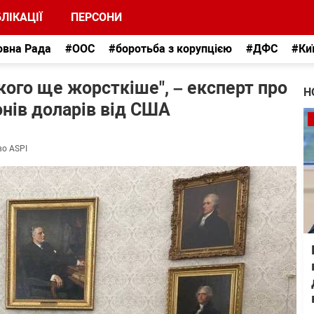
ЛІКАЦІЇ
ПЕРСОНИ
овна Рада
#ООС
#боротьба з корупцією
#ДФС
#Ки
кого ще жорсткіше", – експерт про
Н
онів доларів від США
во ASPI