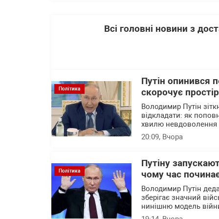
Всі головні новини з до
Путін опинився 
Політика
скорочує прості
Володимир Путін зітк
відкладати: як попов
хвилю невдоволення 
20:09
, Вчора
Путіну запускают
Політика
чому час почина
Володимир Путін деда
зберігає значний війс
нинішню модель війни