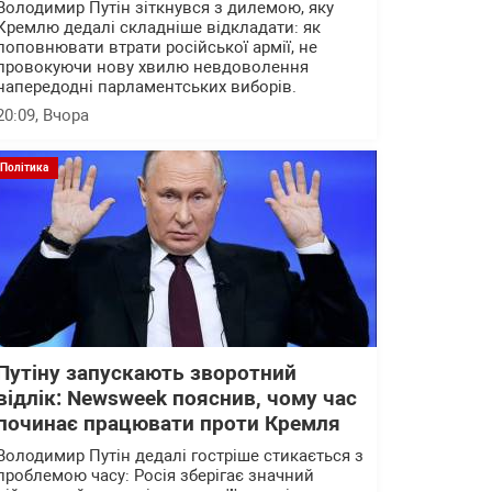
Володимир Путін зіткнувся з дилемою, яку
Кремлю дедалі складніше відкладати: як
поповнювати втрати російської армії, не
провокуючи нову хвилю невдоволення
напередодні парламентських виборів.
20:09
, Вчора
Політика
Путіну запускають зворотний
відлік: Newsweek пояснив, чому час
починає працювати проти Кремля
Володимир Путін дедалі гостріше стикається з
проблемою часу: Росія зберігає значний