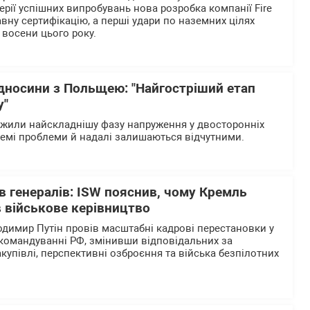
ерії успішних випробувань нова розробка компанії Fire
вну сертифікацію, а перші удари по наземних цілях
 восени цього року.
ідносини з Польщею: "Найгостріший етап
у"
ежили найскладнішу фазу напруження у двосторонніх
ремі проблеми й надалі залишаються відчутними.
в генералів: ISW пояснив, чому Кремль
 військове керівництво
одимир Путін провів масштабні кадрові перестановки у
командуванні РФ, змінивши відповідальних за
закупівлі, перспективні озброєння та війська безпілотних