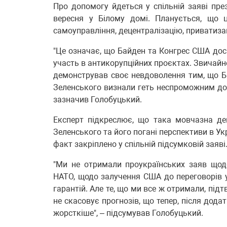
Про допомогу йдеться у спільній заяві пре
вересня у Білому домі. Планується, що ц
самоуправління, децентралізацію, приватиза
"Це означає, що Байден та Конгрес США дос
участь в антикорупційних проєктах. Звичайн
демонстрував своє невдоволення тим, що Бан
Зеленського визнали геть неспроможним до с
зазначив Голобуцький.
Експерт підкреслює, що така мовчазна дем
Зеленського та його погані перспективи в Укр
факт закріплено у спільній підсумковій заяві
"Ми не отримали проукраїнських заяв щодо
НАТО, щодо залучення США до переговорів 
гарантій. Але те, що ми все ж отримали, підтв
не скасовує прогнозів, що тепер, після дод
жорсткіше", – підсумував Голобуцький.