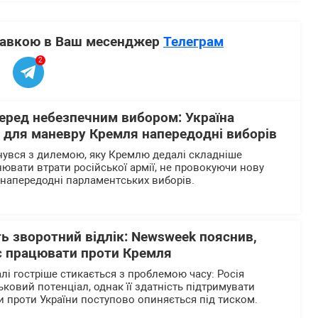
ставкою в Ваш месенджер
Телеграм
2
перед небезпечним вибором: Україна
р для маневру Кремля напередодні виборів
нувся з дилемою, яку Кремлю дедалі складніше
нювати втрати російської армії, не провокуючи нову
напередодні парламентських виборів.
ь зворотний відлік: Newsweek пояснив,
є працювати проти Кремля
лі гостріше стикається з проблемою часу: Росія
ьковий потенціал, однак її здатність підтримувати
 проти України поступово опиняється під тиском.