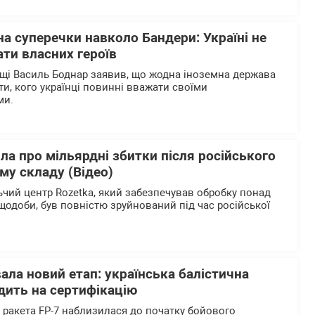
на суперечки навколо Бандери: Україні не
ти власних героїв
щі Василь Боднар заявив, що жодна іноземна держава
и, кого українці повинні вважати своїми
ми.
ла про мільярдні збитки після російського
му складу (Відео)
чий центр Rozetka, який забезпечував обробку понад
щодоби, був повністю зруйнований під час російської
вала новий етап: українська балістична
дить на сертифікацію
а ракета FP-7 наблизилася до початку бойового