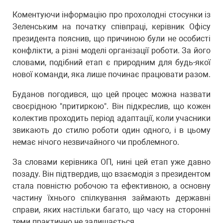
Коментуючи інформацію про прохолодні стосунки із
Зеленським на початку співпраці, керівник Офісу
президента пояснив, що причиною були не особисті
конфлікти, а різні моделі організації роботи. За його
словами, подібний етап є природним для будь-якої
нової команди, яка лише починає працювати разом.
Буданов погодився, що цей процес можна назвати
своєрідною "притиркою". Він підкреслив, що кожен
колектив проходить період адаптації, коли учасники
звикають до стилю роботи один одного, і в цьому
немає нічого незвичайного чи проблемного.
За словами керівника ОП, нині цей етап уже давно
позаду. Він підтвердив, що взаємодія з президентом
стала повністю робочою та ефективною, а основну
частину їхнього спілкування займають державні
справи, яких настільки багато, що часу на сторонні
теми практично не залишається.