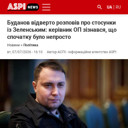
UA
RU
Буданов відверто розповів про стосунки
із Зеленським: керівник ОП зізнався, що
спочатку було непросто
Новини
»
Політика
вт, 07/07/2026 - 16:10
Автор:
АСПІ - інформаційне агентство ASPI
#ООС
#боротьба
#ДФС
#Київ
#коронавірус
з
корупцією