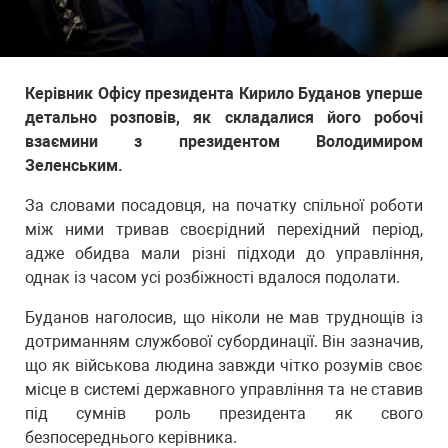
Керівник Офісу президента Кирило Буданов уперше
детально розповів, як складалися його робочі
взаємини з президентом Володимиром
Зеленським.
За словами посадовця, на початку спільної роботи
між ними тривав своєрідний перехідний період,
адже обидва мали різні підходи до управління,
однак із часом усі розбіжності вдалося подолати.
Буданов наголосив, що ніколи не мав труднощів із
дотриманням службової субординації. Він зазначив,
що як військова людина завжди чітко розумів своє
місце в системі державного управління та не ставив
під сумнів роль президента як свого
безпосереднього керівника.