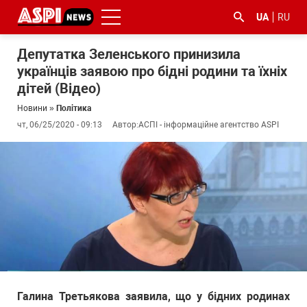
UA
RU
Депутатка Зеленського принизила
українців заявою про бідні родини та їхніх
дітей (Відео)
Новини
»
Політика
чт, 06/25/2020 - 09:13
Автор:
АСПІ - інформаційне агентство ASPI
#ООС
#боротьба
#ДФС
#Київ
#коронавірус
з
корупцією
Галина Третьякова заявила, що у бідних родинах