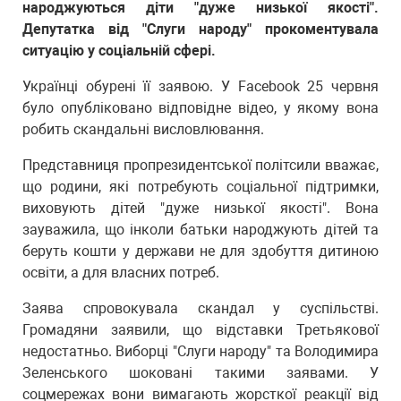
народжуються діти "дуже низької якості".
Депутатка від "Слуги народу" прокоментувала
ситуацію у соціальній сфері.
Українці обурені її заявою. У Facebook 25 червня
було опубліковано відповідне відео, у якому вона
робить скандальні висловлювання.
Представниця пропрезидентської політсили вважає,
що родини, які потребують соціальної підтримки,
виховують дітей "дуже низької якості". Вона
зауважила, що інколи батьки народжують дітей та
беруть кошти у держави не для здобуття дитиною
освіти, а для власних потреб.
Заява спровокувала скандал у суспільстві.
Громадяни заявили, що відставки Третьякової
недостатньо. Виборці "Слуги народу" та Володимира
Зеленського шоковані такими заявами. У
соцмережах вони вимагають жорсткої реакції від