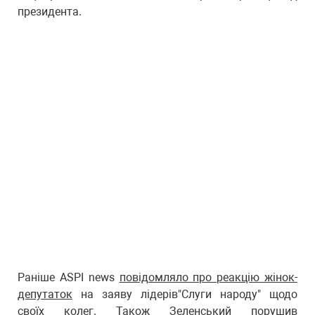
президента.
Раніше ASPI news
повідомляло про реакцію жінок-
депутаток
на заяву лідерів"Слуги народу" щодо
своїх колег. Також
Зеленський порушив