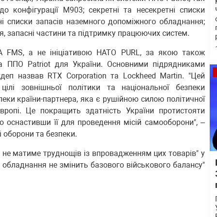
о конфігурації M903; секретні та несекретні списки
і списки запасів наземного допоміжного обладнання;
ня, запасні частини та підтримку працюючих систем.
FMS, а не ініціативою НАТО PURL, за якою також
а ППО Patriot для України. Основними підрядниками
еп назвав RTX Corporation та Lockheed Martin. "Цей
ілі зовнішньої політики та національної безпеки
ки країни-партнера, яка є рушійною силою політичної
Європі. Це покращить здатність України протистояти
 оснастивши її для проведення місій самооборони", –
і оборони та безпеки.
а не матиме труднощів із впровадженням цих товарів" у
го обладнання не змінить базового військового балансу"