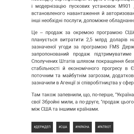
і модернізацію пускових установок M901 д
встановленого навантаження й авторизован
інші необхідні послуги, допоміжне обладнан
Це – продаж за окремою програмою США 
планується витратити 2,5 млрд доларів н
зазначеної угоди за програмою FMS Держд
запропонований продаж підтримуватиме ц
Сполучених Штатів шляхом покращення безпе
стабільності й економічного прогресу в 
поточним та майбутнім загрозам, додатково
зазначили в Агенції зі співробітництва у сфер
Там також запевнили, що, по-перше, "Україн
свої Збройні мили, а по-друге, "продаж цьо
між США та іншими країнами.
ДЕРЖДЕП
США
УКРАЇНА
PATRIOT