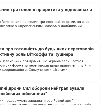
чив три головні пріоритети у відносинах з
Зеленський окреслив три ключові напрями, на яких
співпрацю з Європейським Союзом у найближчий
в про готовність до будь-яких переговорів
активну роль Віткоффа та Кушнера
 Зеленський повідомив, що Україна залишається
жливих форматів переговорів щодо припинення війни
у координацію зі Сполученими Штатами.
ипні дрони Сил оборони нейтралізували
осійських військових"
ики продовжують завдавати російській армії
ше протягом липня за допомогою дронів різних типів