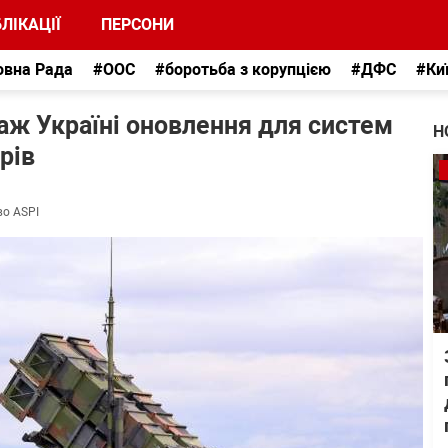
ЛІКАЦІЇ
ПЕРСОНИ
овна Рада
#ООС
#боротьба з корупцією
#ДФС
#Ки
ж Україні оновлення для систем
Н
рів
во ASPI