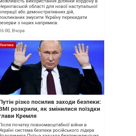
можливість використання ділянки кордону в
Чернігівській області для нової наступальної
операції або демонстративних дій,
покликаних змусити Україну перекидати
резерви з інших напрямків.
16:00
, Вчора
Політика
Путін різко посилив заходи безпеки:
ЗМІ розкрили, як змінилися поїздки
глави Кремля
Після початку повномасштабної війни в
Україні система безпеки російського лідера
Володимира Путіна зазнала безпрецедентних