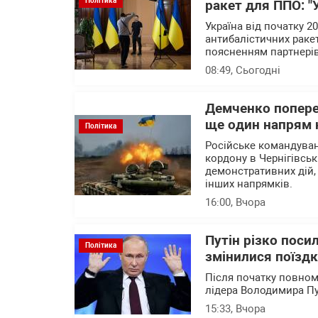
Політика
ракет для ППО: "
Україна від початку 
антибалістичних раке
поясненням партнерів 
08:49
, Сьогодні
Демченко попере
ще один напрям 
Політика
Російське командува
кордону в Чернігівськ
демонстративних дій,
інших напрямків.
16:00
, Вчора
Путін різко поси
Політика
змінилися поїзд
Після початку повном
лідера Володимира Пу
15:33
, Вчора