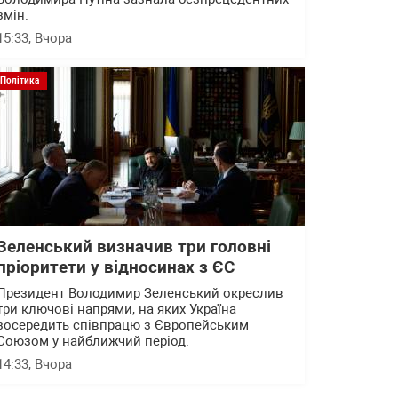
змін.
15:33
, Вчора
Політика
Зеленський визначив три головні
пріоритети у відносинах з ЄС
Президент Володимир Зеленський окреслив
три ключові напрями, на яких Україна
зосередить співпрацю з Європейським
Союзом у найближчий період.
14:33
, Вчора