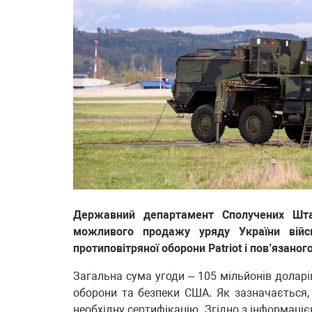
Державний департамент Сполучених Шта
можливого продажу уряду України війсь
протиповітряної оборони Patriot і пов’язано
Загальна сума угоди – 105 мільйонів доларів
оборони та безпеки США. Як зазначається,
необхідну сертифікацію. Згідно з інформацією