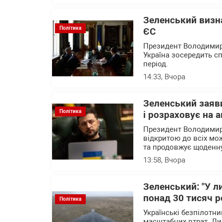
Зеленський визна
Політика
ЄС
Президент Володимир 
Україна зосередить 
період.
14:33
, Вчора
Зеленський заяви
Політика
і розраховує на 
Президент Володимир
відкритою до всіх мо
та продовжує щоденн
13:58
, Вчора
Зеленський: "У л
понад 30 тисяч р
Політика
Українські безпілотн
масштабних втрат. Ли