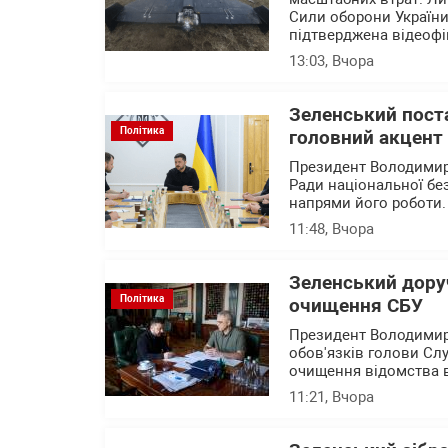
Сили оборони України 
підтверджена відеофі
13:03
, Вчора
Зеленський пост
Політика
головний акцент 
Президент Володимир
Ради національної бе
напрями його роботи
11:48
, Вчора
Зеленський дору
Політика
очищення СБУ
Президент Володимир
обов'язків голови Сл
очищення відомства ві
11:21
, Вчора