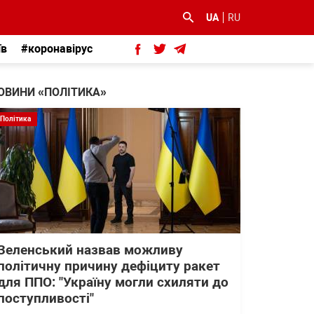
UA
RU
їв
#коронавірус
ОВИНИ «ПОЛІТИКА»
Політика
Зеленський назвав можливу
політичну причину дефіциту ракет
для ППО: "Україну могли схиляти до
поступливості"