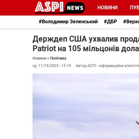
НОВИНИ
ПУБ
#Володимир Зеленський
#ДБР
#Верх
Держдеп США ухвалив прода
Patriot на 105 мільцонів дола
Новини
»
Політика
ср, 11/19/2025 - 15:19
Автор:
АСПІ - інформаційне агентст