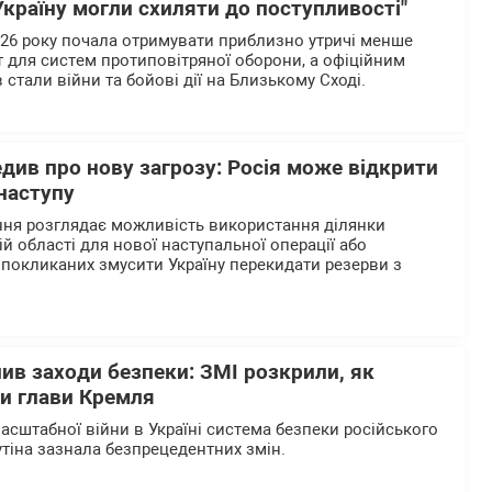
Україну могли схиляти до поступливості"
2026 року почала отримувати приблизно утричі менше
т для систем протиповітряної оборони, а офіційним
стали війни та бойові дії на Близькому Сході.
див про нову загрозу: Росія може відкрити
наступу
ння розглядає можливість використання ділянки
ій області для нової наступальної операції або
 покликаних змусити Україну перекидати резерви з
лив заходи безпеки: ЗМІ розкрили, як
ки глави Кремля
асштабної війни в Україні система безпеки російського
тіна зазнала безпрецедентних змін.