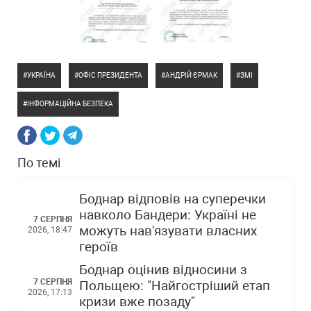
УКРАЇНА
ОФІС ПРЕЗИДЕНТА
АНДРІЙ ЄРМАК
ЗМІ
ІНФОРМАЦІЙНА БЕЗПЕКА
По темі
Боднар відповів на суперечки
навколо Бандери: Україні не
7 СЕРПНЯ
можуть нав'язувати власних
2026, 18:47
героїв
Боднар оцінив відносини з
7 СЕРПНЯ
Польщею: "Найгостріший етап
2026, 17:13
кризи вже позаду"