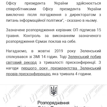
Офісу президента України здійснюється
співробітниками Офісу президента України
виключно після погодження з директоратом з
питань інформаційної політики", - сказано в ньому.
Зазначене розпорядження керівник ОП підписав 15
травня. Контроль за виконанням зазначеного
розпорядження Єрмак поклав на себе.
Нагадаємо, в жовтні 2019 року Зеленський
спілкувався зі ЗМІ 14 годин. Тоді
Зеленський побив
світовий рекорд
з тривалості пресконференції. З
нагоди
першого року президентства Зеленський
провів пресконференцію
, яка тривала 4 години.