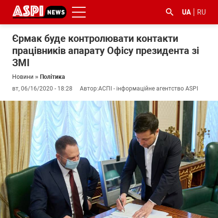
UA
RU
Єрмак буде контролювати контакти
працівників апарату Офісу президента зі
ЗМІ
Новини
»
Політика
вт, 06/16/2020 - 18:28
Автор:
АСПІ - інформаційне агентство ASPI
#ООС
#боротьба
#ДФС
#Київ
#коронавірус
з
корупцією