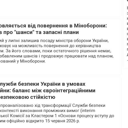
овляється від повернення в Міноборони:
в про "шанси" та запасні плани
й у липні залишив посаду міністра оборони України,
аховує на можливість повернення до керівництва
. За його словами, поки остаточного рішення немає,
озбавленим шансів і продовжує працювати над планом,
зований у Міноборони.
лужби безпеки України в умовах
ійни: баланс між євроінтеграційними
безпековою стійкістю
і проаналізовано хід трансформації Служби безпеки
у контексті виконання проміжних вимог (interim
ької Комісії за Кластером 1 «Основи процесу вступу до
им офіційно відкрито 15 червня 2026 р.