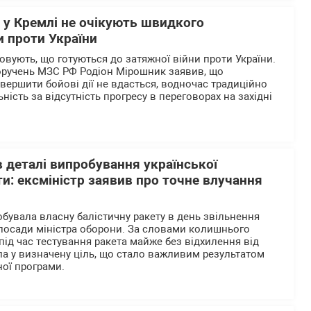
 у Кремлі не очікують швидкого
и проти України
ховують, що готуються до затяжної війни проти України.
оручень МЗС РФ Родіон Мірошник заявив, що
ершити бойові дії не вдасться, водночас традиційно
ість за відсутність прогресу в переговорах на західні
 деталі випробування української
ти: ексміністр заявив про точне влучання
обувала власну балістичну ракету в день звільнення
посади міністра оборони. За словами колишнього
під час тестування ракета майже без відхилення від
ла у визначену ціль, що стало важливим результатом
ної програми.