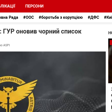
ЛІКАЦІЇ
ПЕРСОНИ
овна Рада
#ООС
#боротьба з корупцією
#ДФС
#Ки
 ГУР оновив чорний список
Н
во ASPI