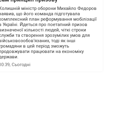
Колишній міністр оборони Михайло Федоров
заявив, що його команда підготувала
комплексний план реформування мобілізації
в Україні. Йдеться про поетапний призов
визначеної кількості людей, чіткі строки
служби та створення зрозумілих умов для
військовозобов’язаних, тоді як інші
громадяни в цей період зможуть
продовжувати працювати на економіку
держави.
10:39
, Сьогодні