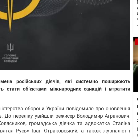
імена російських діячів, які системно поширюють
ь стати об’єктами міжнародних санкцій і втратити
ністерства оборони України повідомило про оновлення
в. До переліку увійшли режисер Володимир Агранович,
 Колясников, громадська діячка та адвокатка Сталіна
Святая Русь» Іван Отраковський, а також журналіст і