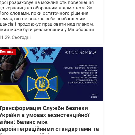
досі розраховує на можливість повернення
до керівництва оборонним відомством. За
його словами, поки остаточного рішення
немає, він не вважає себе позбавленим
шансів і продовжує працювати над планом,
який може бути реалізований у Міноборони.
11:29
, Сьогодні
Політика
Трансформація Служби безпеки
України в умовах екзистенційної
війни: баланс між
євроінтеграційними стандартами та