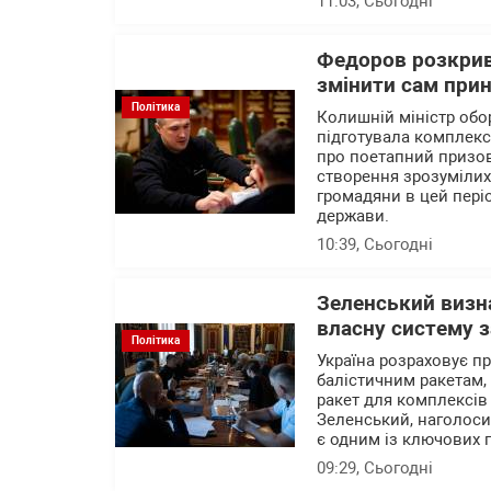
11:03
, Сьогодні
Федоров розкрив 
змінити сам при
Політика
Колишній міністр об
підготувала комплекс
про поетапний призов 
створення зрозумілих 
громадяни в цей пері
держави.
10:39
, Сьогодні
Зеленський визна
власну систему з
Політика
Україна розраховує п
балістичним ракетам,
ракет для комплексів
Зеленський, наголоси
є одним із ключових 
09:29
, Сьогодні