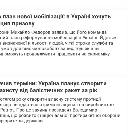
план нової мобілізації: в Україні хочуть
нцип призову
орони Михайло Федоров заявив, що його команда
ний план реформування мобілізації в Україні. Йдеться
визначеної кількості людей, чіткі строки служби та
умов для військовозобов’язаних, тоді як інші
од зможуть продовжувати працювати на економіку
чив терміни: Україна планує створити
ахисту від балістичних ракет за рік
ротягом року створити власну систему протидії
 якщо не вдасться отримати ліцензії на виробництво
 Patriot. Про це заявив президент Володимир
вши, що розвиток національної протиракетної оборони
пріоритетів держави.