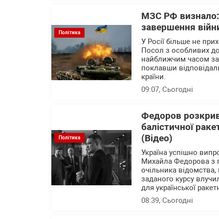
МЗС РФ визнало:
завершення війн
Політика
У Росії більше не при
Посол з особливих д
найближчим часом зав
поклавши відповідальн
країни.
09:07
, Сьогодні
Федоров розкрив
балістичної раке
(Відео)
Політика
Україна успішно випр
Михайла Федорова з 
очільника відомства, 
заданого курсу влучи
для української ракет
08:39
, Сьогодні