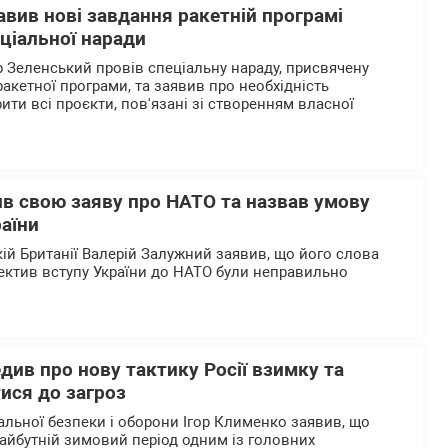
вив нові завдання ракетній програмі
еціальної наради
Зеленський провів спеціальну нараду, присвячену
ракетної програми, та заявив про необхідність
ти всі проєкти, пов'язані зі створенням власної
в свою заяву про НАТО та назвав умову
аїни
кій Британії Валерій Залужний заявив, що його слова
пектив вступу України до НАТО були неправильно
ив про нову тактику Росії взимку та
ися до загроз
альної безпеки і оборони Ігор Клименко заявив, що
айбутній зимовий період одним із головних