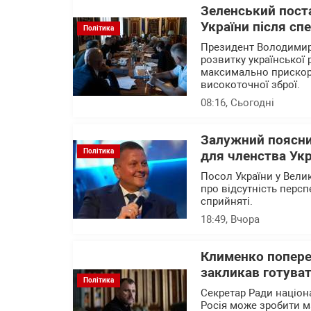
Зеленський поста
України після сп
Політика
Президент Володимир 
розвитку української 
максимально прискори
високоточної зброї.
08:16
, Сьогодні
Залужний поясни
Політика
для членства Укр
Посол України у Вели
про відсутність перс
сприйняті.
18:49
, Вчора
Клименко поперед
закликав готуват
Політика
Секретар Ради націон
Росія може зробити м