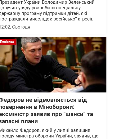
Президент України Володимир Зеленський
доручив уряду розробити спеціальну
державну програму підтримки дітей, які
постраждали внаслідок російської агресії.
12:02
, Сьогодні
Політика
Федоров не відмовляється від
повернення в Міноборони:
ексміністр заявив про "шанси" та
запасні плани
Михайло Федоров, який у липні залишив
посаду міністра оборони України, заявив, що