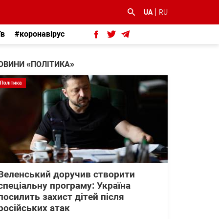
UA
RU
їв
#коронавірус
ОВИНИ «ПОЛІТИКА»
Політика
Зеленський доручив створити
спеціальну програму: Україна
посилить захист дітей після
російських атак