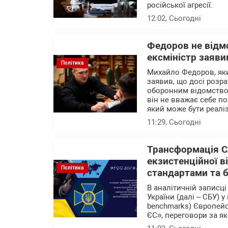
російської агресії.
12:02
, Сьогодні
Федоров не відм
ексміністр заяви
Політика
Михайло Федоров, яки
заявив, що досі розр
оборонним відомством
він не вважає себе п
який може бути реалі
11:29
, Сьогодні
Трансформація С
екзистенційної в
Політика
стандартами та 
В аналітичній записц
України (далі – СБУ) 
benchmarks) Європейс
ЄС», переговори за як