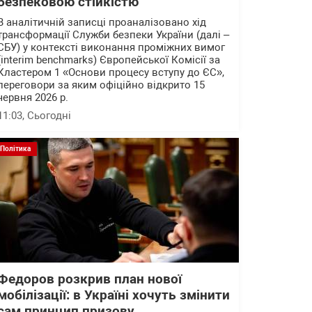
безпековою стійкістю
В аналітичній записці проаналізовано хід
трансформації Служби безпеки України (далі –
СБУ) у контексті виконання проміжних вимог
(interim benchmarks) Європейської Комісії за
Кластером 1 «Основи процесу вступу до ЄС»,
переговори за яким офіційно відкрито 15
червня 2026 р.
11:03
, Сьогодні
Політика
Федоров розкрив план нової
мобілізації: в Україні хочуть змінити
сам принцип призову