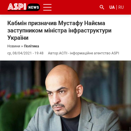
UA
RU
Кабмін призначив Мустафу Найєма
заступником міністра інфраструктури
України
Новини
»
Політика
ср, 08/04/2021 - 19:48
Автор:
АСПІ - інформаційне агентство ASPI
#ООС
#боротьба
#ДФС
#Київ
#коронавірус
з
корупцією