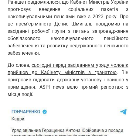
Раніше повідомлялося,
що Кабінет Міністрів України
прогнозує введення соціальних пакетів з
накопичувальними пенсіями вже з 2023 року. Про
це прем'єр-міністр Денис Шмигаль повідомив на
засіданні робочої групи з питань запровадження
обов'язкового накопичувального пенсійного
забезпечення та розвитку недержавного пенсійного
забезпечення.
До слова,
сьогодні перед засіданням уряду чоловік
прийшов до Кабінету міністрів з гранатою
. Він
пригрозив підірвати державну установу і зайшов у
приміщення. ASPI news вело прямий репортаж з
місця події.