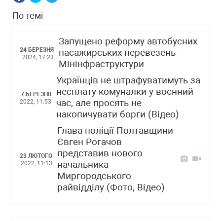
По темі
Запущено реформу автобусних
24 БЕРЕЗНЯ
пасажирських перевезень -
2024, 17:23
Мінінфраструктури
Українців не штрафуватимуть за
несплату комуналки у воєнний
7 БЕРЕЗНЯ
час, але просять не
2022, 11:53
накопичувати борги (Відео)
Глава поліції Полтавщини
Євген Рогачов
представив нового
23 ЛЮТОГО
начальника
2022, 11:13
Миргородського
райвідділу (Фото, Відео)