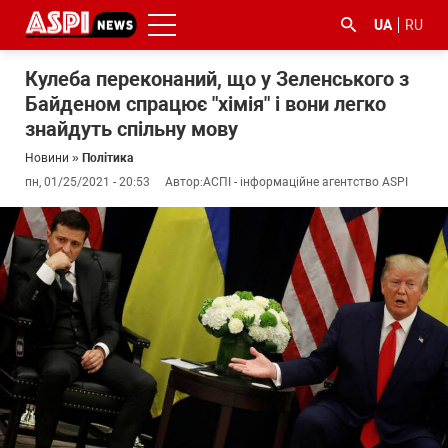
UA
RU
Кулеба переконаний, що у Зеленського з
Байденом спрацює "хімія" і вони легко
знайдуть спільну мову
Новини
»
Політика
пн, 01/25/2021 - 20:53
Автор:
АСПІ - інформаційне агентство ASPI
#ООС
#боротьба
#ДФС
#Київ
#коронавірус
з
корупцією