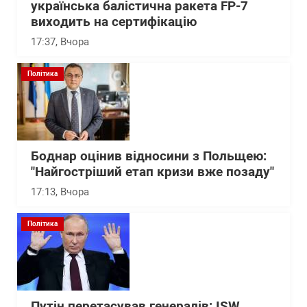
українська балістична ракета FP-7
виходить на сертифікацію
17:37
, Вчора
Політика
Боднар оцінив відносини з Польщею:
"Найгостріший етап кризи вже позаду"
17:13
, Вчора
Політика
Путін перетасував генералів: ISW