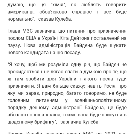
думаю, що ця "хімія", як люблять говорити
американці, обов'язково спрацює і все буде
нормально", - сказав Кулеба.
Глава МЗС зазначив, що питання про призначення
послом США в Україні Кіта Дейтона поставлений на
паузу. Нова адміністрація Байдена буде шукати
нового кандидата на цю посаду.
"Я хочу, щоб ми розуміли одну річ, що Байден не
прокидається і не лягає спати з думкою про те, що
ж там зробити для України і якого посла туди
призначити. Я вам більше скажу: навіть Росія, про
яку ми зараз, природно, багато говоримо, не буде
головним питанням у зовнішньополітичному
порядку денному адміністрації Байдена, це буде
абсолютно інша країна, і саме вона буде присутня в
щоденному брифінгу", - зазначив Кулеба.
Раніше
Кулеба озвучив плани МЗС на 2021 рік
: