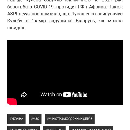
боротьба з COVID-19, протидія РФ і Африка. Також
ASPI news повідомляло, що
Лукашенко звинувачує
Кулебу в "намір задушити" Білорусь
, як можна
швидше.
УКРАЇНА
МЗС
МІНІСТР ЗАКОРДОННИХ СПРАВ