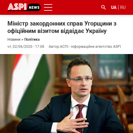
UA
RU
Міністр закордонних справ Угорщини з
офіційним візитом відвідає Україну
Новини
»
Політика
чт, 02/06/2020 - 17:08
Автор:
АСПІ - інформаційне агентство ASPI
#ООС
#боротьба
#ДФС
#Київ
#коронавірус
з
корупцією