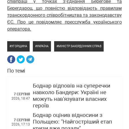
співпраці у точках з’єднання Берегове та
Берегдароц, що повністю відповідають правилам
транскордонного співробітництва та законодавству
ЄС. Про це повідомляє пресслужба українського
оператора.
УГОРЩИНА
УКРАЇНА
МІНІСТР ЗАКОРДОННИХ СПРАВ
По темі
Боднар відповів на суперечки
навколо Бандери: Україні не
7 СЕРПНЯ
можуть нав'язувати власних
2026, 18:47
героїв
Боднар оцінив відносини з
7 СЕРПНЯ
Польщею: "Найгостріший етап
2026, 17:13
кризи вже позаду"