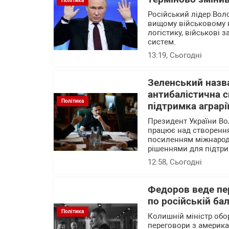
Політика
Російський лідер Вол
вищому військовому 
логістику, військові 
систем.
13:19
, Сьогодні
Зеленський назва
антибалістична с
Політика
підтримка аграрі
Президент України В
працює над створення
посиленням міжнародн
рішеннями для підтри
12:58
, Сьогодні
Федоров веде пер
по російській ба
Політика
Колишній міністр об
переговори з америк