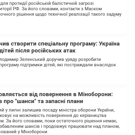
 для протидії російській балістичній загрозі
иторії РФ. За його словами, контакти з Маском
очного рішення щодо технічної реалізації такого задуму
ив створити спеціальну програму: Україна
дітей після російських атак
олодимир Зеленський доручив уряду розробити
програму підтримки дітей, які постраждали внаслідок
овляється від повернення в Міноборони:
в про "шанси" та запасні плани
й у липні залишив посаду міністра оборони України,
аховує на можливість повернення до керівництва
. За його словами, поки остаточного рішення немає,
озбавленим шансів і продовжує працювати над планом,
зований у Міноборони.