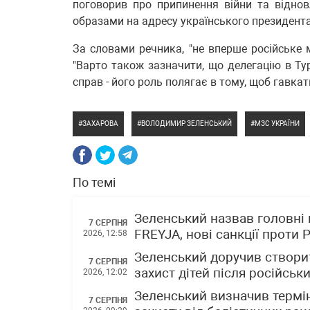
поговорив про припинення війни та віднов
образами на адресу українського президента"
За словами речника, "не вперше російське 
"Варто також зазначити, що делегацію в Ту
справ - його роль полягає в тому, щоб гавкат
ЗАХАРОВА
ВОЛОДИМИР ЗЕЛЕНСЬКИЙ
МЗС УКРАЇНИ
По темі
Зеленський назвав головні 
7 СЕРПНЯ
FREYJA, нові санкції проти Р
2026, 12:58
Зеленський доручив створит
7 СЕРПНЯ
захист дітей після російськи
2026, 12:02
Зеленський визначив термін
7 СЕРПНЯ