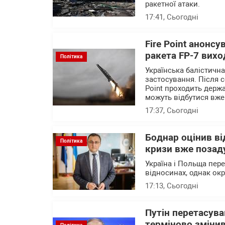
ракетної атаки.
17:41
, Сьогодні
Fire Point анонсу
ракета FP-7 вихо
Політика
Українська балістичн
застосування. Після с
Point проходить держа
можуть відбутися вже
17:37
, Сьогодні
Боднар оцінив в
Політика
кризи вже позад
Україна і Польща пер
відносинах, однак ок
17:13
, Сьогодні
Путін перетасува
терміново змінив