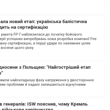
вала новий етап: українська балістична
дить на сертифікацію
а ракета FP-7 наблизилася до початку бойового
ерії успішних випробувань нова розробка компанії Fire
вну сертифікацію, а перші удари по наземних цілях
 восени цього року.
ідносини з Польщею: "Найгостріший етап
у"
ежили найскладнішу фазу напруження у двосторонніх
ремі проблеми й надалі залишаються відчутними.
в генералів: ISW пояснив, чому Кремль
 військове керівництво