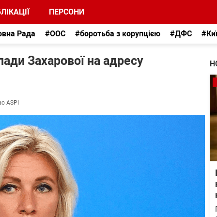
ЛІКАЦІЇ
ПЕРСОНИ
овна Рада
#ООС
#боротьба з корупцією
#ДФС
#Ки
пади Захарової на адресу
Н
во ASPI