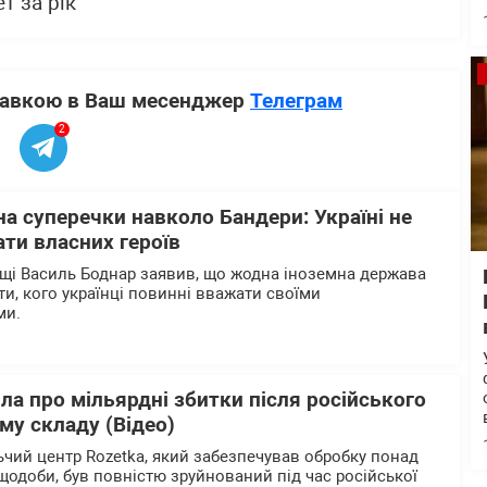
т за рік
ставкою в Ваш месенджер
Телеграм
2
на суперечки навколо Бандери: Україні не
ти власних героїв
щі Василь Боднар заявив, що жодна іноземна держава
и, кого українці повинні вважати своїми
ми.
ла про мільярдні збитки після російського
му складу (Відео)
чий центр Rozetka, який забезпечував обробку понад
щодоби, був повністю зруйнований під час російської