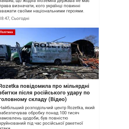
заявив, що жодна іноземна держава не має
права визначати, кого українці повинні
вважати своїми національними героями.
18:47
, Сьогодні
Політика
Rozetka повідомила про мільярдні
збитки після російського удару по
головному складу (Відео)
Найбільший розподільчий центр Rozetka, який
забезпечував обробку понад 100 тисяч
замовлень щодоби, був повністю
зруйнований під час російської ракетної
атаки.