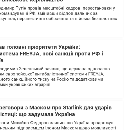
одимир Путін провів масштабні кадрові перестановки у
командуванні РФ, змінивши відповідальних за
закупівлі, перспективні озброєння та війська безпілотних
в головні пріоритети України:
истема FREYJA, нові санкції проти РФ і
їв
олодимир Зеленський заявив, що держава одночасно
м європейської антибалістичної системи FREYJA,
ого санкційного тиску на Росію та додатковими
мки українських аграріїв.
еговори з Маском про Starlink для ударів
лістиці: що задумала Україна
орони Михайло Федоров заявив, що Україна продовжує
анським підприємцем Ілоном Маском щодо можливості