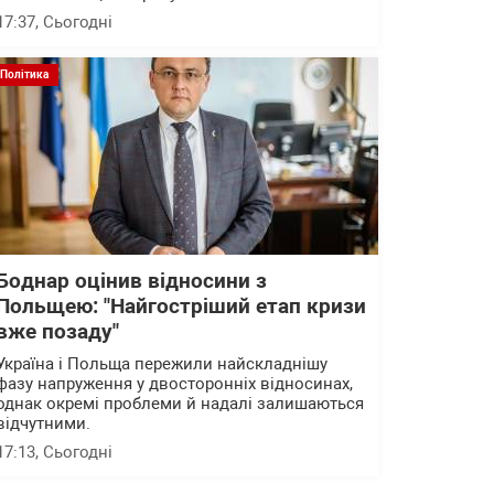
17:37
, Сьогодні
Політика
Боднар оцінив відносини з
Польщею: "Найгостріший етап кризи
вже позаду"
Україна і Польща пережили найскладнішу
фазу напруження у двосторонніх відносинах,
однак окремі проблеми й надалі залишаються
відчутними.
17:13
, Сьогодні