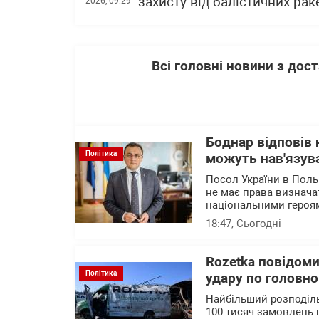
захисту від балістичних раке
2026, 09:29
Всі головні новини з до
Боднар відповів 
Політика
можуть нав'язува
Посол України в Поль
не має права визначат
національними героя
18:47
, Сьогодні
Rozetka повідоми
Політика
удару по головно
Найбільший розподіль
100 тисяч замовлень 