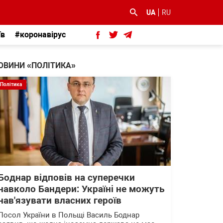
UA
RU
їв
#коронавірус
ОВИНИ «ПОЛІТИКА»
Політика
Боднар відповів на суперечки
навколо Бандери: Україні не можуть
нав'язувати власних героїв
Посол України в Польщі Василь Боднар