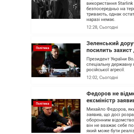
використання Starlink
безпосередньо на тер
тривають, однак остат
наразі немає.
12:28
, Сьогодні
Зеленський доруч
Політика
посилить захист 
Президент України В
спеціальну державну 
російської агресії.
12:02
, Сьогодні
Федоров не відм
ексміністр заяви
Політика
Михайло Федоров, яки
заявив, що досі розр
оборонним відомством
він не вважає себе п
який може бути реалі