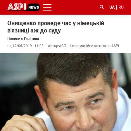
UA
RU
Онищенко проведе час у німецькій
в'язниці аж до суду
Новини
»
Політика
пт, 12/06/2019 - 11:03
Автор:
АСПІ - інформаційне агентство ASPI
#ООС
#боротьба
#ДФС
#Київ
#коронавірус
з
корупцією