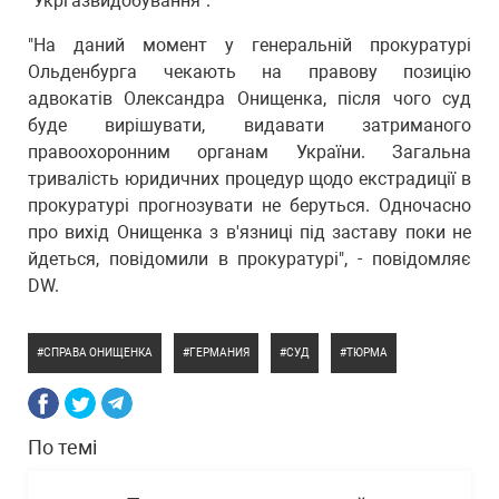
"Укргазвидобування".
"На даний момент у генеральній прокуратурі
Ольденбурга чекають на правову позицію
адвокатів Олександра Онищенка, після чого суд
буде вирішувати, видавати затриманого
правоохоронним органам України. Загальна
тривалість юридичних процедур щодо екстрадиції в
прокуратурі прогнозувати не беруться. Одночасно
про вихід Онищенка з в'язниці під заставу поки не
йдеться, повідомили в прокуратурі", - повідомляє
DW.
СПРАВА ОНИЩЕНКА
ГЕРМАНИЯ
СУД
ТЮРМА
По темі