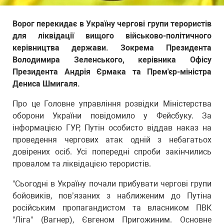
Ворог перекидає в Україну чергові групи терористів
для ліквідації вищого військово-політичного
керівництва держави. Зокрема Президента
Володимира Зеленського, керівника Офісу
Президента Андрія Єрмака та Прем'єр-міністра
Дениса Шмигаля.
Про це Головне управління розвідки Міністерства
оборони України повідомило у Фейсбуку. За
інформацією ГУР, Путін особисто віддав наказ на
проведення чергових атак одній з небагатьох
довірених осіб. Усі попередні спроби закінчились
провалом та ліквідацією терористів.
"Сьогодні в Україну почали прибувати чергові групи
бойовиків, пов’язаних з наближеним до Путіна
російським пропагандистом та власником ПВК
"Ліга" (Вагнер), Євгеном Пригожиним. Основне