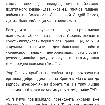
завдання злочинців – ліквідація вищого військово-
політичного керівництва України. Ключові "мішені"
найманців - Володимир Зеленський, Андрій Єрмак,
Денис Шмигаль", - йдеться в повідомленні.
Розвідники припускають, що проваливши
повномасштабний наступ проти України, окупанти
хочуть ліквідувати перших осіб країни. Що, за їхнім
задумом, викличе дестабілізацію роботи
української влади, деморалізацію суспільства,
розкоординацію руху опору та гальмування
міжнародної взаємодії України.
"Українській армії, спецслужбам та правоохоронним
органам добре відомі плани Кремля. Ми готові до
відпору агресору як на фронті, так і в тилу. Жодні
терористичні атаки не матимуть успіху", - пише ГУР.
ASPI news повідомляло,
президента України вже
більше 10 разів хотіли вбити
. Також ми писали, не