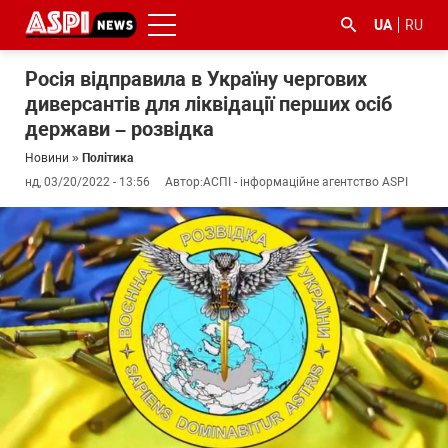
UA
RU
Росія відправила в Україну чергових
диверсантів для ліквідації перших осіб
держави – розвідка
Новини
»
Політика
нд, 03/20/2022 - 13:56
Автор:
АСПІ - інформаційне агентство ASPI
#ООС
#боротьба
#ДФС
#Київ
#коронавірус
з
корупцією