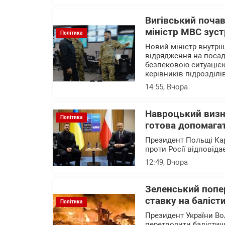
Вигівський почав
міністр МВС зустр
Політика
Новий міністр внутріш
відрядження на посаді
безпековою ситуацією
керівників підрозділі
14:55
, Вчора
Навроцький визн
Політика
готова допомагат
Президент Польщі Кар
проти Росії відповід
12:49
, Вчора
Зеленський попер
ставку на баліст
Політика
Президент України Во
перетворити балістичн