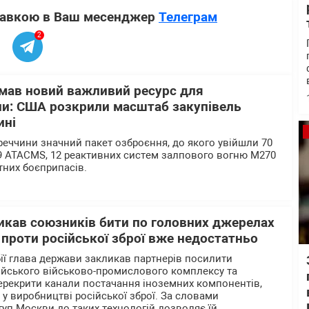
ставкою в Ваш месенджер
Телеграм
2
мав новий важливий ресурс для
йни: США розкрили масштаб закупівель
ині
уреччини значний пакет озброєння, до якого увійшли 70
9 ATACMS, 12 реактивних систем залпового вогню M270
етних боєприпасів.
икав союзників бити по головних джерелах
 проти російської зброї вже недостатньо
бії глава держави закликав партнерів посилити
ійського військово-промислового комплексу та
перекрити канали постачання іноземних компонентів,
у виробництві російської зброї. За словами
туп Москви до таких технологій дозволяє їй