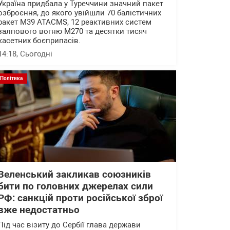
Україна придбала у Туреччини значний пакет
озброєння, до якого увійшли 70 балістичних
ракет M39 ATACMS, 12 реактивних систем
залпового вогню M270 та десятки тисяч
касетних боєприпасів.
14:18
, Сьогодні
Політика
Зеленський закликав союзників
бити по головних джерелах сили
РФ: санкцій проти російської зброї
вже недостатньо
Під час візиту до Сербії глава держави