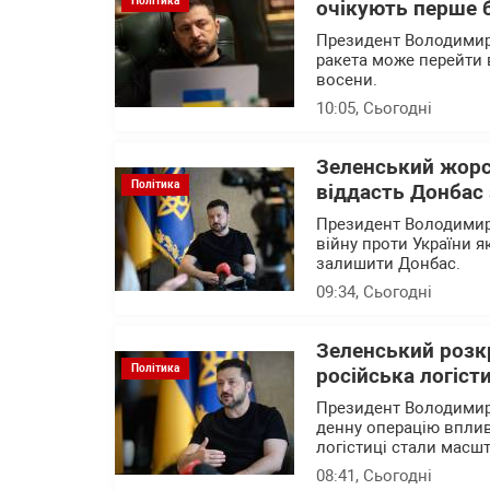
Політика
очікують перше 
Президент Володимир 
ракета може перейти 
восени.
10:05
, Сьогодні
Зеленський жорс
Політика
віддасть Донбас 
Президент Володимир
війну проти України я
залишити Донбас.
09:34
, Сьогодні
Зеленський розкр
Політика
російська логіст
Президент Володимир 
денну операцію впливу
логістиці стали масшта
08:41
, Сьогодні