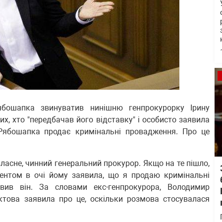
ябошапка звинуватив нинішню генпрокурорку Ірину
их, хто "передбачав його відставку" і особисто заявила
Рябошапка продає кримінальні провадження. Про це
 власне, чинний генеральний прокурор. Якщо на те пішло,
идентом в очі йому заявила, що я продаю кримінальні
явив він. За словами екс-генпрокурора, Володимир
ктова заявила про це, оскільки розмова стосувалася