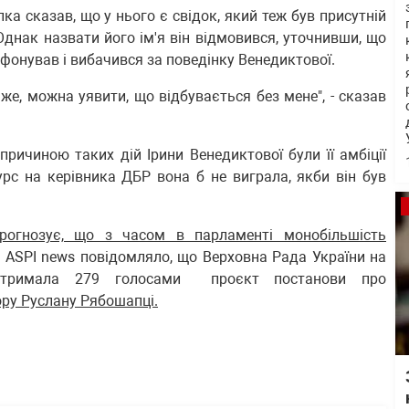
ка сказав, що у нього є свідок, який теж був присутній
днак назвати його ім'я він відмовився, уточнивши, що
лефонував і вибачився за поведінку Венедиктової.
аже, можна уявити, що відбувається без мене", - сказав
ичиною таких дій Ірини Венедиктової були її амбіції
урс на керівника ДБР вона б не виграла, якби він був
огнозує, що з часом в парламенті монобільшість
. ASPI news повідомляло, що Верховна Рада України на
підтримала 279 голосами проєкт постанови про
ру Руслану Рябошапці.