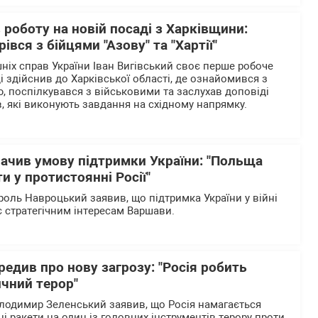
 роботу на новій посаді з Харківщини:
івся з бійцями "Азову" та "Хартії"
ніх справ України Іван Вигівський своє перше робоче
 здійснив до Харківської області, де ознайомився з
, поспілкувався з військовими та заслухав доповіді
в, які виконують завдання на східному напрямку.
ачив умову підтримки України: "Польща
и у протистоянні Росії"
оль Навроцький заявив, що підтримка України у війні
ає стратегічним інтересам Варшави.
едив про нову загрозу: "Росія робить
ичний терор"
лодимир Зеленський заявив, що Росія намагається
і ракети на один із головних інструментів терору проти