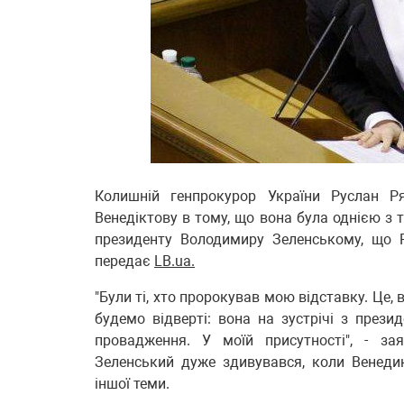
Колишній генпрокурор України Руслан Р
Венедіктову в тому, що вона була однією з т
президенту Володимиру Зеленському, що 
передає
LB.ua.
"Були ті, хто пророкував мою відставку. Це,
будемо відверті: вона на зустрічі з през
провадження. У моїй присутності", - за
Зеленський дуже здивувався, коли Венеди
іншої теми.