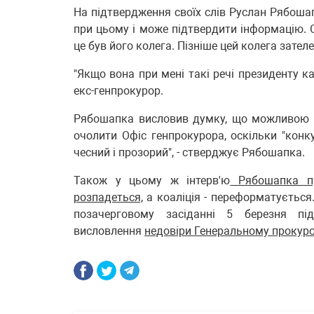
На підтвердження своїх слів Руслан Рябошап
при цьому і може підтвердити інформацію. О
це був його колега. Пізніше цей колега зате
"Якщо вона при мені такі речі президенту к
екс-генпрокурор.
Рябошапка висловив думку, що можливою пр
очолити Офіс генпрокурора, оскільки "конк
чесний і прозорий", - стверджує Рябошапка.
Також у цьому ж інтерв'ю
Рябошапка пр
розпадеться,
а коаліція - переформатується
позачерговому засіданні 5 березня 
висловлення
недовіри Генеральному прокуро