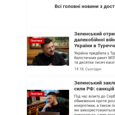
Всі головні новини з до
Зеленський отри
далекобійної ві
Політика
України в Туречч
Україна придбала у Т
балістичних ракет M3
та десятки тисяч кас
14:18
, Сьогодні
Зеленський закл
сили РФ: санкцій
Політика
Під час візиту до Сер
обмеження проти рос
енергетики, а також 
які використовуються 
президента, саме дос