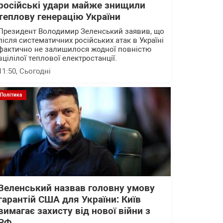
російські удари майже знищили
теплову генерацію України
Президент Володимир Зеленський заявив, що
після систематичних російських атак в Україні
фактично не залишилося жодної повністю
вцілілої теплової електростанції.
11:50
, Сьогодні
Політика
Зеленський назвав головну умову
гарантій США для України: Київ
вимагає захисту від нової війни з
РФ