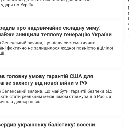
удари по Україні.
редив про надзвичайно складну зиму:
 майже знищили теплову генерацію України
 Зеленський заявив, що після систематичних
аїні фактично не залишилося жодної повністю вцілілої
ції.
ав головну умову гарантій США для
агає захисту від нової війни з РФ
Зеленський заявив, що майбутні гарантії безпеки від
ють стати реальним механізмом стримування Росії, а
ичною декларацією.
ердив українську балістику: восени