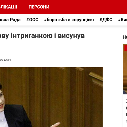
ЛІКАЦІЇ
ПЕРСОНИ
овна Рада
#ООС
#боротьба з корупцією
#ДФС
#Ки
ву інтриганкою і висунув
Н
во ASPI