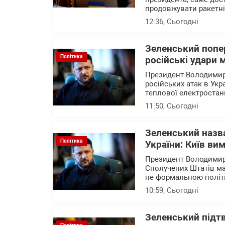
продовжувати ракетні 
12:36
, Сьогодні
Зеленський попе
Політика
російські удари
Президент Володимир
російських атак в Укр
теплової електростан
11:50
, Сьогодні
Зеленський назв
Політика
України: Київ вим
Президент Володимир 
Сполучених Штатів ма
не формальною політ
10:59
, Сьогодні
Зеленський підтв