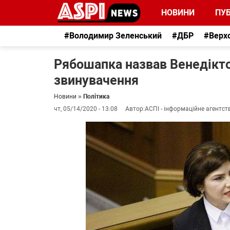
НОВИНИ
ПУБ
#Володимир Зеленський
#ДБР
#Верх
Рябошапка назвав Венедікто
звинувачення
Новини
»
Політика
чт, 05/14/2020 - 13:08
Автор:
АСПІ - інформаційне агентст