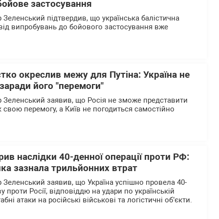
бойове застосування
Зеленський підтвердив, що українська балістична
від випробувань до бойового застосування вже
тко окреслив межу для Путіна: Україна не
заради його "перемоги"
 Зеленський заявив, що Росія не зможе представити
к свою перемогу, а Київ не погодиться самостійно
ив наслідки 40-денної операції проти РФ:
ика зазнала трильйонних втрат
Зеленський заявив, що Україна успішно провела 40-
 проти Росії, відповіддю на удари по українській
бні атаки на російські військові та логістичні об’єкти.