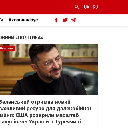
UA
RU
їв
#коронавірус
ОВИНИ «ПОЛІТИКА»
Політика
Зеленський отримав новий
важливий ресурс для далекобійної
війни: США розкрили масштаб
закупівель України в Туреччині