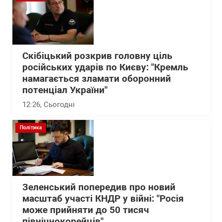
Скібіцький розкрив головну ціль
російських ударів по Києву: "Кремль
намагається зламати оборонний
потенціал України"
12:26
, Сьогодні
Політика
Зеленський попередив про новий
масштаб участі КНДР у війні: "Росія
може прийняти до 50 тисяч
північнокорейців"