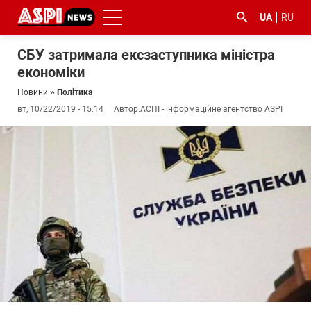
UA
RU
СБУ затримала ексзаступника міністра
економіки
Новини
»
Політика
вт, 10/22/2019 - 15:14
Автор:
АСПІ - інформаційне агентство ASPI
#ООС
#боротьба
#ДФС
#Київ
#коронавірус
з
корупцією