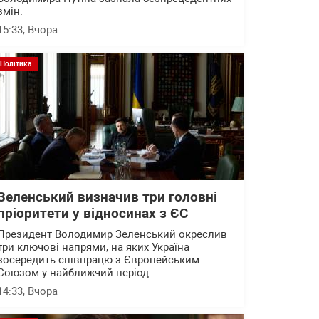
змін.
15:33
, Вчора
Політика
Зеленський визначив три головні
пріоритети у відносинах з ЄС
Президент Володимир Зеленський окреслив
три ключові напрями, на яких Україна
зосередить співпрацю з Європейським
Союзом у найближчий період.
14:33
, Вчора