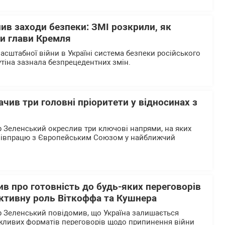
лив заходи безпеки: ЗМІ розкрили, як
ки глави Кремля
асштабної війни в Україні система безпеки російського
тіна зазнала безпрецедентних змін.
чив три головні пріоритети у відносинах з
Зеленський окреслив три ключові напрями, на яких
співпрацю з Європейським Союзом у найближчий
в про готовність до будь-яких переговорів
активну роль Віткоффа та Кушнера
 Зеленський повідомив, що Україна залишається
жливих форматів переговорів щодо припинення війни