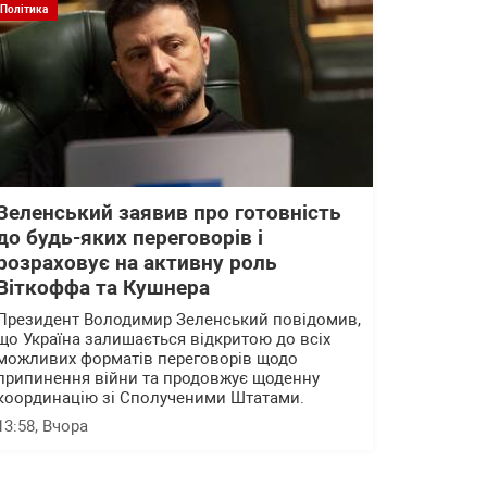
Політика
Зеленський заявив про готовність
до будь-яких переговорів і
розраховує на активну роль
Віткоффа та Кушнера
Президент Володимир Зеленський повідомив,
що Україна залишається відкритою до всіх
можливих форматів переговорів щодо
припинення війни та продовжує щоденну
координацію зі Сполученими Штатами.
13:58
, Вчора