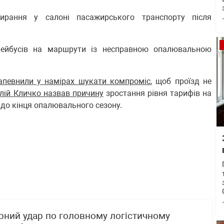
бирання у салоні пасажирського транспорту після
лейбусів на маршрути із несправною опалювальною
апевнили у намірах шукати компроміс
, щоб проїзд не
алій Кличко назвав причину
зростання рівня тарифів на
в до кінця опалювального сезону.
рний удар по головному логістичному