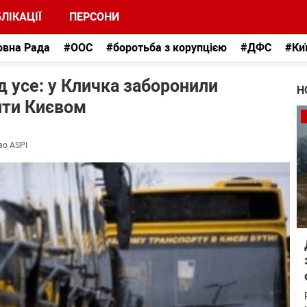
ЛІКАЦІЇ
ПЕРСОНИ
овна Рада
#ООС
#боротьба з корупцією
#ДФС
#Ки
д усе: у Кличка заборонили
Н
ити Києвом
во ASPI