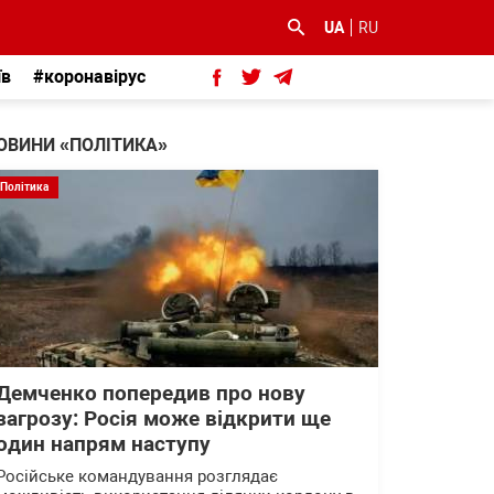
UA
RU
їв
#коронавірус
ОВИНИ «ПОЛІТИКА»
Політика
Демченко попередив про нову
загрозу: Росія може відкрити ще
один напрям наступу
Російське командування розглядає