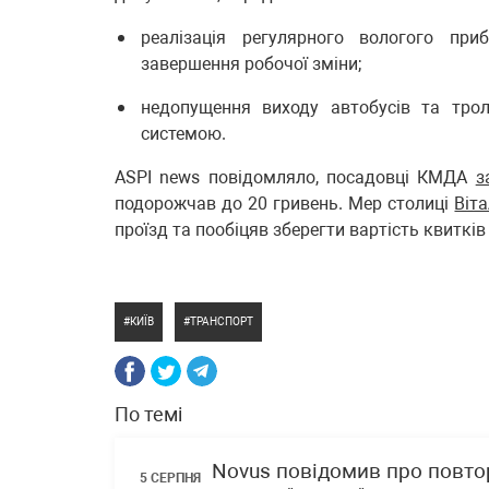
реалізація регулярного вологого при
завершення робочої зміни;
недопущення виходу автобусів та тро
системою.
ASPI news повідомляло, посадовці КМДА
з
подорожчав до 20 гривень. Мер столиці
Віт
проїзд та пообіцяв зберегти вартість квиткі
КИЇВ
ТРАНСПОРТ
По темі
Novus повідомив про повто
5 СЕРПНЯ