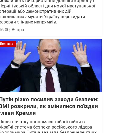
можливість використання ділянки кордону в
Чернігівській області для нової наступальної
операції або демонстративних дій,
покликаних змусити Україну перекидати
резерви з інших напрямків.
16:00
, Вчора
Політика
Путін різко посилив заходи безпеки:
ЗМІ розкрили, як змінилися поїздки
глави Кремля
Після початку повномасштабної війни в
Україні система безпеки російського лідера
Володимира Путіна зазнала безпрецедентних