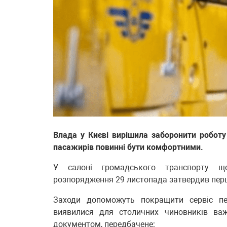
Влада у Києві вирішила заборонити роботу
пасажирів повинні бути комфортними.
У салоні громадського транспорту що
розпорядження 29 листопада затвердив пер
Заходи допоможуть покращити сервіс пе
виявилися для столичних чиновників ва
документом, передбачене: