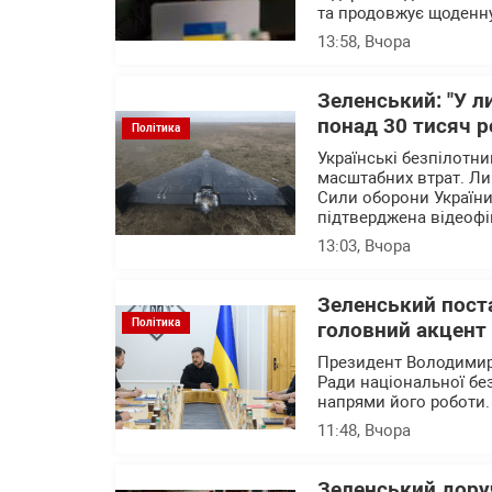
та продовжує щоденн
13:58
, Вчора
Зеленський: "У л
понад 30 тисяч р
Політика
Українські безпілотн
масштабних втрат. Ли
Сили оборони України 
підтверджена відеофі
13:03
, Вчора
Зеленський пост
Політика
головний акцент 
Президент Володимир
Ради національної бе
напрями його роботи
11:48
, Вчора
Зеленський дору