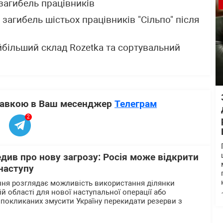
 загибель працівників
загибель шістьох працівників "Сільпо" після
йбільший склад Rozetka та сортувальний
ставкою в Ваш месенджер
Телеграм
2
див про нову загрозу: Росія може відкрити
наступу
ння розглядає можливість використання ділянки
ій області для нової наступальної операції або
 покликаних змусити Україну перекидати резерви з