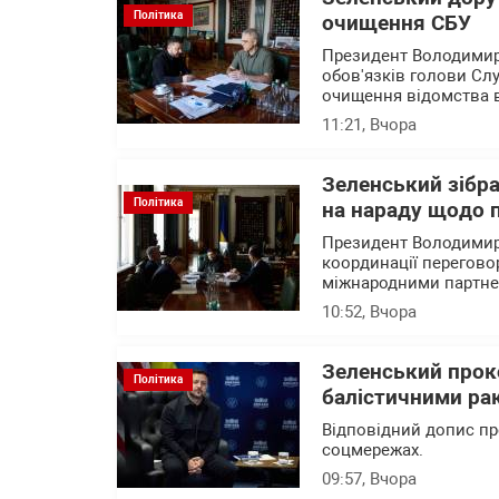
Політика
очищення СБУ
Президент Володимир
обов'язків голови Сл
очищення відомства ві
11:21
, Вчора
Зеленський зібр
Політика
на нараду щодо 
Президент Володимир 
координації перегово
міжнародними партн
10:52
, Вчора
Зеленський прок
Політика
балістичними рак
Відповідний допис пр
соцмережах.
09:57
, Вчора