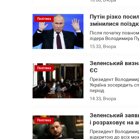
16:00
, Вчора
Путін різко поси
Політика
змінилися поїзд
Після початку повном
лідера Володимира Пу
15:33
, Вчора
Зеленський визна
Політика
ЄС
Президент Володимир 
Україна зосередить 
період.
14:33
, Вчора
Зеленський заяви
Політика
і розраховує на 
Президент Володимир
відкритою до всіх мо