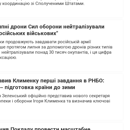
у координацію зі Сполученими Штатами.
ипні дрони Сил оборони нейтралізували
осійських військових"
ики продовжують завдавати російській армії
ше протягом липня за допомогою дронів різних типів
нейтралізували понад 30 тисяч окупантів, і ця цифра
ксацією.
авив Клименку перші завдання в РНБО:
– підготовка країни до зими
 Зеленський офіційно представив нового секретаря
зпеки і оборони Ігоря Клименка та визначив ключові
.
чив Покладу провести масштабне