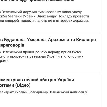
 Зеленський доручив тимчасовому виконувачу
ужби безпеки України Олександру Покладу провести
д співробітників, які діють не в інтересах держави.
ав Буданова, Умєрова, Арахамію та Кислицю
переговорів
Зеленський провів робочу нараду, присвячену
рного процесу та взаємодії України з ключовими
ерами.
оментував нічний обстріл України
етами (Відео)
езидент України Володимир Зеленський написав у