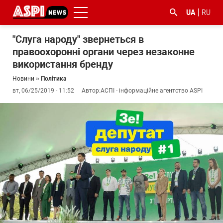
UA
RU
"Слуга народу" звернеться в
правоохоронні органи через незаконне
використання бренду
Новини
»
Політика
вт, 06/25/2019 - 11:52
Автор:
АСПІ - інформаційне агентство ASPI
#ООС
#боротьба
#ДФС
#Київ
#коронавірус
з
корупцією