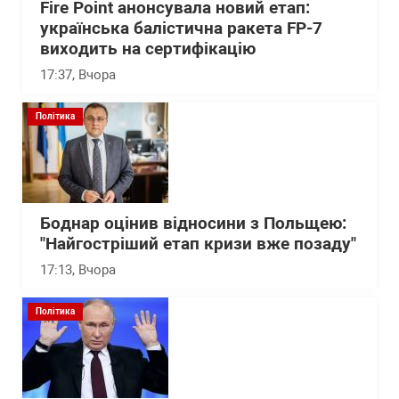
Fire Point анонсувала новий етап:
українська балістична ракета FP-7
виходить на сертифікацію
17:37
, Вчора
Політика
Боднар оцінив відносини з Польщею:
"Найгостріший етап кризи вже позаду"
17:13
, Вчора
Політика